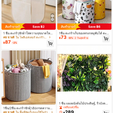
Save ฿2
Save ฿6
1 ชิ้น ตะกร้าซักผ้าใสความจุขนาดใหญ่,
1ชิ้น ตะกร้าเก็บของทรงกลมพับได้ ตะก
73
ตะกร้าเก็บเสื้อผ้าสกปรกพับได้, ตะกร้าเ
ร้าใส่ผ้า ตะกร้าจัดระเบียบเสื้อผ้าและขอ
#8 ขายดี
ใน โพลีเอสเตอร์ ตะกร้าซักผ้า
฿
-8%
2 วันสุดท้าย
ก็บของในห้องนอน/ห้องน้ำ
งใช้เบ็ดเตล็ดอเนกประสงค์ เหมาะสำหรั
87
฿
-2%
บห้องนอน ห้องน้ำ หอพัก มีหูหิ้วคู่เพื่อคว
ามสะดวกในการพกพา มีให้เลือกหลายสี
1 ชิ้น แผงผนังต้นไม้ประดิษฐ์, รั้วบังตาห
ญ้าเทียม, สำหรับบ้าน, ในร่ม, สวนกลาง
เหลือแค่3ชิ้น
1ชิ้น/2ชิ้น ตะกร้าซักผ้าอัปเกรดความจุข
แจ้ง, ตกแต่งสนามหลังบ้าน, พื้นหลังผนั
289
นาดใหญ่, เคลือบกันน้ำ, เหมาะสำหรับเ
#8 ขายดี
ใน พื้นที่จัดเก็บของใช้ในบ้านขนาดใหญ่ การจัดเก็บแล
฿