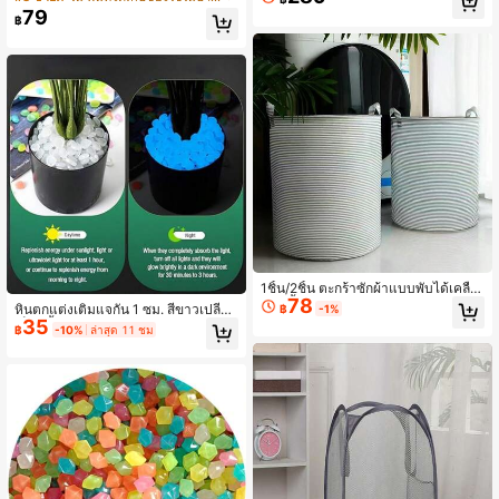
งต้นไม้สีเขียว, DIY งานแต่งงาน, วันวา
ก็บเสื้อผ้า, ของเล่น, ของจิปาถะ และตะก
79
เลนไทน์, วันขอบคุณพระเจ้า, ปาร์ตี้, เห
฿
ร้าซักผ้าอื่นๆ ในห้องนอน, ห้องน้ำ, หอพั
มาะสำหรับตกแต่งวันหยุดต่างๆ
ก
1ชิ้น/2ชิ้น ตะกร้าซักผ้าแบบพับได้เคลือ
78
บกันน้ำอัปเกรดใหม่ความจุขนาดใหญ่ เ
หินตกแต่งเติมแจกัน 1 ซม. สีขาวเปลี่ยน
฿
-1%
หมาะสำหรับเก็บเสื้อผ้า ของเล่น ของใช้
35
เป็นสีน้ำเงิน วัสดุเรซิน ดูดซับแสงแดดแ
฿
-10%
ล่าสุด 11 ชม
เบ็ดเตล็ดในห้องน้ำ ห้องนอน
ละเรืองแสงสีน้ำเงินในที่มืด สำหรับแจกั
น กระถางดอกไม้ ตกแต่งโต๊ะ หินตกแต่
งเรืองแสงพลังงานแสงอาทิตย์