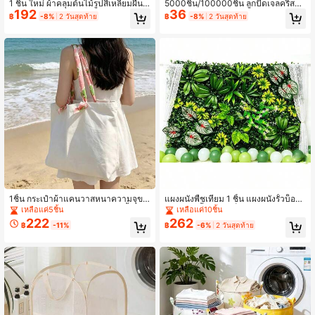
1 ชิ้น ใหม่ ผ้าคลุมต้นไม้รูปสี่เหลี่ยมผืนผ้
5000ชิ้น/100000ชิ้น ลูกปัดเจลคริสตัล
192
36
าและวงรี ป้องกันแมลงและนก, ผ้าคลุม
เหมาะสำหรับเติมแจกัน เทียนลอย ศูนย์
฿
-8%
2 วันสุดท้าย
฿
-8%
2 วันสุดท้าย
ต้นกล้าขนาดใหญ่พับได้สำหรับการทำส
กลางงานแต่งงาน พืช และตกแต่งบ้าน
วนที่บ้าน, ตาข่าย/ผ้าคลุมกันลม/กันแด
ของขวัญตกแต่งวันขอบคุณพระเจ้าที่หรู
ดสำหรับต้นไม้และผัก, เก็บพกพาได้, รว
หรา ของขวัญวันเกิด ของขวัญวันจบกา
มหมุดปักดินเพื่อยึดผ้าคลุมต้นไม้
รศึกษา ตกแต่งห้อง สำหรับแจกันแก้ว
1ชิ้น กระเป๋าผ้าแคนวาสหนาความจุขน
แผงผนังพืชเทียม 1 ชิ้น แผงผนังรั้วบ็อก
าดใหญ่ สไตล์ลำลอง, ด้ามจับริบบิ้นสีสัน
ซ์วูด ฉากกั้นความเป็นส่วนตัวหญ้าเทีย
เหลือแค่5ชิ้น
เหลือแค่10ชิ้น
สดใสที่เป็นเอกลักษณ์, สามารถสะพายไ
ม สำหรับตกแต่งสวนในร่มและกลางแจ้
222
262
฿
-11%
฿
-6%
2 วันสุดท้าย
หล่หรือถือได้ (ทนทานและแข็งแรง ไม่ห
ง หลังบ้าน ฉากหลังผนังพืชสีเขียว
ลุดแม้จะบรรจุของหนัก), อเนกประสงค์
สำหรับการเดินทาง, วันหยุด, การช้อปปิ้
ง, การทำงาน และโอกาสอื่นๆ, กระเป๋าเ
ก็บของพกพา, กระเป๋าลำลอง, ตกแต่งห้
องนอน, กลับไปโรงเรียน