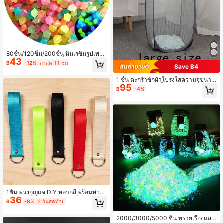
80ชิ้น/120ชิ้น/200ชิ้น หินเรซินรูปเพชร
43
สีสันสดใสเรืองแสงในที่มืด, ตัวเติมแจกั
฿
-12%
ล่าสุด 11 ชม
Save ฿4
น, ตกแต่งสวน, ภูมิทัศน์ไมโครของพืชอ
วบน้ำ, ขวดอโรมาเทอราพี และรายการ
1 ชิ้น ตะกร้าซักผ้าโปร่งใสความจุขนาด
ตกแต่งอื่นๆ, ตู้ปลา, ตู้เต่า, หินตกแต่งตู้
95
ใหญ่, ตะกร้าเก็บเสื้อผ้าสกปรกพับได้, ตะ
ปลา หรือการตกแต่งส่วนบุคคล DIY สา
฿
-4%
กร้าเก็บของห้องนอน/ห้องน้ำ
มารถดูดซับแสงและปล่อยแสงซ้ำได้
1ชิ้น พวงกุญแจ DIY หลากสี พร้อมห่วง
36
D-Ring โลหะ เสริมความแข็งแรงด้วยห
฿
-8%
2 วันสุดท้าย
มุดย้ำ สำหรับการผจญภัยกลางแจ้ง ตก
แต่งเสื้อผ้า จัดระเบียบกระเป๋าเป้ ติดกระ
2000/3000/5000 ชิ้น ทรายเรืองแสง
เป๋าสตางค์ และอุปกรณ์เสริมที่จำเป็นต่า