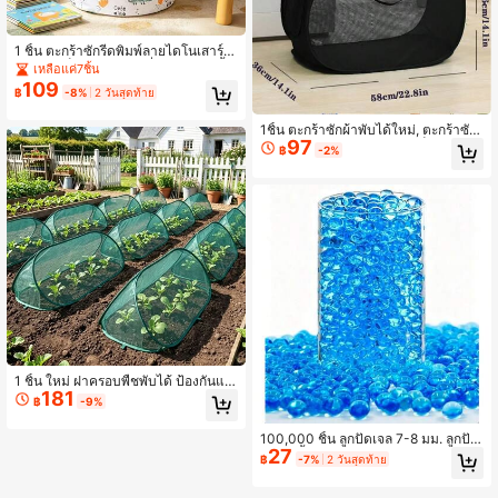
1 ชิ้น ตะกร้าซักรีดพิมพ์ลายไดโนเสาร์สีเ
ขียว, ถังเก็บของพับได้, ที่จัดระเบียบเสื้อ
เหลือแค่7ชิ้น
ผ้า, ภาชนะเก็บของจุกจิกในห้องนอน ห้
109
฿
-8%
2 วันสุดท้าย
องน้ำ ห้องพัก, ตะกร้าผ้าขนาดใหญ่พับไ
ด้, โซลูชันการจัดระเบียบพกพาประหยัด
พื้นที่
1ชิ้น ตะกร้าซักผ้าพับได้ใหม่, ตะกร้าซัก
97
ผ้าขนาดใหญ่พับได้, ตะกร้าเก็บของใน
฿
-2%
ห้องน้ำ, ตะกร้าซักผ้า, ตะกร้าจัดระเบียบ
ห้องน้ำ, ตะกร้าเก็บของ, ตะกร้าซักผ้าพั
บได้
1 ชิ้น ใหม่ ฝาครอบพืชพับได้ ป้องกันแม
181
ลงและนก ฝาครอบต้นกล้าพับได้ขนาดใ
฿
-9%
หญ่สำหรับการทำสวนในบ้าน ฝาครอบ
พืชและผักกันลม ตาข่าย/ฝาครอบกันแด
100,000 ชิ้น ลูกปัดเจล 7-8 มม. ลูกปัด
ด พกพาสะดวก รวมหมุดปักดิน สามารถ
27
ดูดซับน้ำ สำหรับเติมแจกัน ตกแต่งคริส
ยึดฝาครอบพืชได้
฿
-7%
2 วันสุดท้าย
ต์มาส ตกแต่งงานแต่งงาน ตกแต่งวันเกิ
ด เทียนลอยน้ำ การปลูกต้นไม้ ตกแต่งด