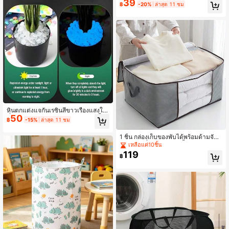
39
จากวัสดุเรซิน ตกแต่งบ้าน ตกแต่งสวน
งๆ
฿
-20%
ล่าสุด 11 ชม
ตกแต่งแจกันและกระถางต้นไม้ ตกแต่ง
สีสันในตอนกลางวัน เรืองแสงในตอนกล
างคืนหลังจากดูดซับแสงธรรมชาติ ตกแ
ต่งแจกันและภาชนะต่างๆ
หินตกแต่งแจกันเรซินสีขาวเรืองแสงใน
50
ที่มืด ดูดซับแสงแดดและเรืองแสงสีน้ำเ
฿
-15%
ล่าสุด 11 ชม
งินในที่มืด สำหรับเติมแจกัน ตกแต่งกระ
ถางต้นไม้ และตกแต่งโต๊ะ หินตกแต่งเรื
1 ชิ้น กล่องเก็บของพับได้พร้อมด้ามจับเ
องแสงพลังงานแสงอาทิตย์
สริมแรง, ที่จัดระเบียบตู้เสื้อผ้าพร้อมหน้
เหลือแค่10ชิ้น
าต่างใส, เหมาะสำหรับเก็บเครื่องนอน, เ
119
฿
สื้อกันหนาว, เสื้อยืด, ฯลฯ สีเทา, อเนกปร
ะสงค์สำหรับการเดินทาง, บ้าน, ของขวั
ญ, วันหยุด (ฮาโลวีน, คริสต์มาส), สไตล์
โบฮีเมียน, ตกแต่งห้องนอน, กลับไปโรงเ
รียน