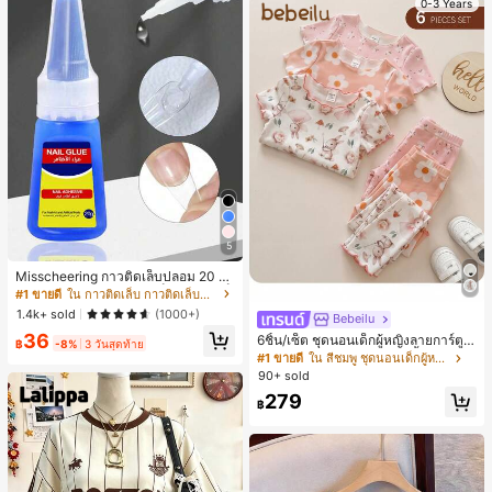
0-3 Years
5
Misscheering กาวติดเล็บปลอม 20 กรั
ม แรงยึดสูง เจลสติกเกอร์เล็บนุ่ม แห้งเร็
#1 ขายดี
ใน กาวติดเล็บ กาวติดเล็บและสารยึดติด
ว เหมาะสำหรับผู้เริ่มต้นทำเล็บ ติดทนน
1.4k+ sold
(1000+)
Bebeilu
าน
36
6ชิ้น/เซ็ต ชุดนอนเด็กผู้หญิงลายการ์ตูน
฿
-8%
3 วันสุดท้าย
หมีและดอกไม้ คอกลม แขนสั้น กางเกง
#1 ขายดี
ใน สีชมพู ชุดนอนเด็กผู้หญิง
ขาสั้น ขอบระบาย สวมใส่สบาย
90+ sold
279
฿