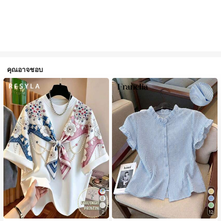
คุณอาจชอบ
7
12