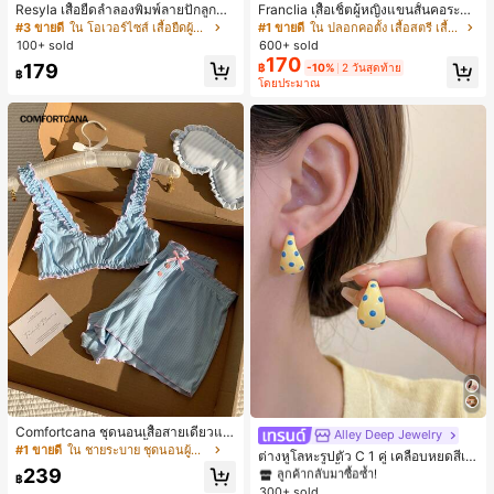
Resyla เสื้อยืดลำลองพิมพ์ลายปักลูกปัด
Franclia เสื้อเชิ้ตผู้หญิงแขนสั้นคอระบา
รูปโบว์ขนาดใหญ่สำหรับผู้หญิง
ยกระดุมเดี่ยวลายทาง
#3 ขายดี
ใน โอเวอร์ไซส์ เสื้อยืดผู้หญิง
#1 ขายดี
ใน ปลอกคอตั้ง เสื้อสตรี เสื้อเบลาส์ & Tee
100+ sold
600+ sold
170
179
฿
-10%
2 วันสุดท้าย
฿
โดยประมาณ
#1 ขายดี
ใน โบโฮ ต่างหูผู้หญิง
ลูกค้ากลับมาซื้อซ้ำ!
Comfortcana ชุดนอนเสื้อสายเดี่ยวแต่
Alley Deep Jewelry
เกือบหมดแล้ว!
#1 ขายดี
#1 ขายดี
ใน โบโฮ ต่างหูผู้หญิง
ใน โบโฮ ต่างหูผู้หญิง
งระบายและกางเกงขาสั้นสำหรับผู้หญิง
#1 ขายดี
ใน ชายระบาย ชุดนอนผู้หญิง
ต่างหูโลหะรูปตัว C 1 คู่ เคลือบหยดสีเห
ลูกค้ากลับมาซื้อซ้ำ!
ลูกค้ากลับมาซื้อซ้ำ!
ลือง ลายจุดสีน้ำเงิน สไตล์ยุโรปและอเม
239
เกือบหมดแล้ว!
เกือบหมดแล้ว!
#1 ขายดี
ใน โบโฮ ต่างหูผู้หญิง
฿
ริกัน แฟชั่นส่วนตัว หวานและสง่างาม
300+ sold