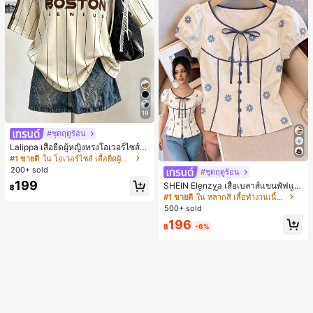
19
#ชุดฤดูร้อน
Lalippa เสื้อยืดผู้หญิงทรงโอเวอร์ไซส์ค
วามยาวกลาง คอกลม ไหล่ตก ลายพิมพ์
#1 ขายดี
ใน โอเวอร์ไซส์ เสื้อยืดผู้หญิง
ตัวอักษรและลายทางแนวตั้ง สไตล์แฟชั่
200+ sold
#ชุดฤดูร้อน
นมินิมอล ของขวัญให้เพื่อน
199
SHEIN Elenzya เสื้อเบลาส์แขนพัฟแต่
฿
งระบายสีพื้นสีน้ำเงินสำหรับผู้หญิง, เสื้อ
#1 ขายดี
ใน หลากสี เสื้อทำงานเนื้อผ้านุ่ม
ครอปเข้ารูปผูกโบว์คอวีตัดกันสำหรับฤ
500+ sold
ดูร้อน
196
฿
-6%