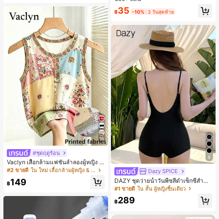
ลูกค้ากลับมาซื้อซ้ำ!
สำหรับผู้หญิงและเด็กหญิง สำหรับการเ
35
ดินทาง งานแต่งงาน ปาร์ตี้ วันเกิด ของ
เกือบหมดแล้ว!
฿
-10%
3 วันสุดท้าย
ขวัญคริสต์มาส 2026
16
#ชุดฤดูร้อน
9
Vaclyn เสื้อกล้ามแฟชั่นลำลองผู้หญิง ล
ายแพตช์เวิร์ก แขนกุด คอกลม ติดกระดุ
#2 ขายดี
ใน ใหม่ เสื้อกล้ามผู้หญิง & Camis
Dazy SPICE
ม
149
DAZY ชุดว่ายน้ำวันพีซสีดำเซ็กซี่สำหรั
฿
บผู้หญิง ชุดชายหาดฤดูร้อน
#1 ขายดี
ใน สั้น ผู้หญิงชิ้นเดียว
289
฿