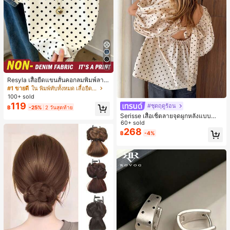
8
Resyla เสื้อยืดแขนสั้นคอกลมพิมพ์ลาย
จุดลำลองสำหรับผู้หญิง, ฤดูร้อน
#1 ขายดี
ใน พิมพ์ทับทั้งหมด เสื้อยืดผู้หญิง
100+ sold
119
#ชุดฤดูร้อน
฿
-25%
2 วันสุดท้าย
Serisse เสื้อเชิ้ตลายจุดผูกหลังแบบลำล
องสำหรับฤดูร้อน
60+ sold
268
฿
-4%