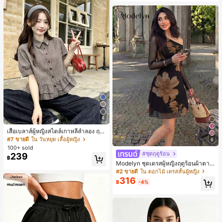
4
เสื้อเบลาส์ผู้หญิงสไตล์เกาหลีลำลอง ฤดู
ใบไม้ผลิ/ฤดูร้อนใหม่ ชายระบาย ชิคแล
#7 ขายดี
ใน วันหยุด เสื้อผู้หญิง
6
ะหรูหรา
100+ sold
#ชุดฤดูร้อน
239
฿
Modelyn ชุดเดรสผู้หญิงฤดูร้อนผ้าตาข่
ายพิมพ์ลาย คอไม่สมมาตร จับจีบ หรูหร
#2 ขายดี
ใน ดอกไม้ เดรสสั้นผู้หญิง
า เซ็กซี่
316
฿
-4%