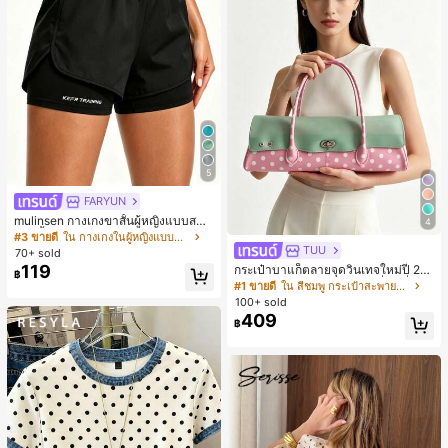
5
FARYUN
mulinsen กางเกงขาสั้นผู้หญิงแบบสบา
4
ยๆ สีพื้น หลวม อเนกประสงค์ กางเกงขา
#3 ขายดี
ใน กางเกงในผู้หญิงแบบแอคทีฟ
สั้นกีฬา 2-In-1 สำหรับวิ่ง ฟิตเนส และก
TUU
70+ sold
ารฝึกซ้อมกีฬาในฤดูร้อน
119
กระเป๋าบาแก็ตลายจุดวินเทจใหม่ปี 20
฿
26 สำหรับผู้หญิง กระเป๋าเจลลี่แฟชั่นสไ
#1 ขายดี
ใน สีชมพู กระเป๋าสะพายผู้หญิง
ตล์หวาน ความจุขนาดใหญ่ กระเป๋าสะ
100+ sold
พายไหล่สำหรับเดินทางไปทำงาน
409
฿