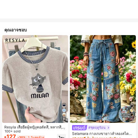
คุณอาจชอบ
6
22
Resyla เสื้อยืดผู้หญิงคอตัดสี, หลากสี, ล
#ชุดฤดูร้อน
ายพิมพ์แมวน่ารัก, เสื้อสำหรับออกไปเที่
100+ sold
Selamara กางเกงขายาวลำลองสไตล์โ
ยวฤดูร้อน, ดีไซน์กราฟิก, ความรู้สึกพรีเ
127
บฮีเมียนสำหรับพักผ่อน สีกากี ผิวสัมผัส
฿
-20%
2 วันสุดท้าย