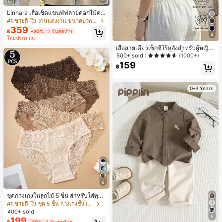
Linhara เสื้อเชิ้ตแขนพัฟลายดอกไม้คอ
ปกไม่สมมาตรสำหรับผู้หญิงไซส์ใหญ่ +
#1 ขายดี
ใน งานแต่งงาน ขนาดบวก Co-Ords
กางเกงลำลองทรงหลวมเอวยางยืด 2 ชิ้
359
฿
-20%
2 วันสุดท้าย
น สำหรับฤดูใบไม้ผลิ/ฤดูร้อน
4
โดยประมาณ
เสื้อสายเดี่ยวเซ็กซี่ไร้หลังสำหรับผู้หญิง
พร้อมบราแบบมีฟองน้ำ, เสื้อกล้ามแขน
500+ sold
(1000+)
กุด, เสื้อลำลองสีดำสำหรับฤดูร้อน
159
฿
0-3 Years
6
ชุดกางเกงในลูกไม้ 5 ชิ้น สำหรับใส่ทุกวั
น
#1 ขายดี
ใน ชุด 5 ชิ้น กางเกงชั้นในผู้หญิง
400+ sold
5
199
฿
-20%
2 วันสุดท้าย