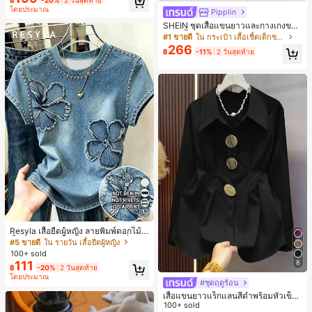
โดยประมาณ
Pipplin
SHEIN ชุดเสื้อแขนยาวและกางเกงขาย
าว 2 ชิ้น สำหรับเด็กทารกชาย/หญิง ยูนิ
#1 ขายดี
ใน กระเป๋า เสื้อเชิ้ตเด็กชาย
เซ็กซ์ สไตล์วินเทจ ลำลอง ฤดูใบไม้ร่วง/
266
฿
-11%
2 วันสุดท้าย
ฤดูหนาว ชุดเสื้อผ้าเด็กทารกชาย นุ่มนิ่
ม วินเทจ
17
Resyla เสื้อยืดผู้หญิง ลายพิมพ์ดอกไม้สี
น้ำเงินวินเทจ เสื้อสำหรับออกไปเที่ยวฤ
#5 ขายดี
ใน รายวัน เสื้อยืดผู้หญิง
ดูร้อน ดีไซน์กราฟิก สบายๆ อเนกประสง
100+ sold
ค์ สวมใส่ประจำวัน กลางแจ้ง ช้อปปิ้ง ท่
8
111
฿
-20%
2 วันสุดท้าย
องเที่ยวกลางแจ้ง
โดยประมาณ
#ชุดฤดูร้อน
เสื้อแขนยาวแร็กแลนสีดำพร้อมหัวเข็ม
ขัดโลหะ ฤดูใบไม้ผลิ/ฤดูร้อน สไตล์โบฮีเ
100+ sold