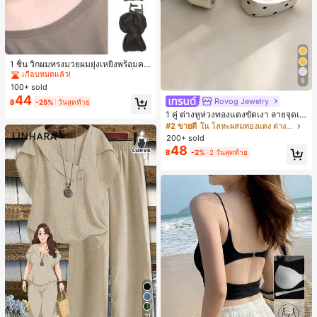
#2 ขายดี
ใน เส้นใยสังเคราะห์ เครื่องประดับผมผู้หญิง
เกือบหมดแล้ว!
1 ชิ้น วิกผมทรงมวยผมยุ่งเหยิงพร้อมคลิ
ปหนีบผม, คลิปหนีบผมสังเคราะห์ที่ได้รั
#2 ขายดี
#2 ขายดี
ใน เส้นใยสังเคราะห์ เครื่องประดับผมผู้หญิง
ใน เส้นใยสังเคราะห์ เครื่องประดับผมผู้หญิง
9
บการอัปเกรดแฟชั่น, วิกผมเส้นใยทนคว
100+ sold
เกือบหมดแล้ว!
เกือบหมดแล้ว!
ามร้อนสูงที่ออกแบบมาสำหรับผู้หญิง, ใ
44
#2 ขายดี
ใน เส้นใยสังเคราะห์ เครื่องประดับผมผู้หญิง
Rovog Jewelry
฿
-25%
วันสุดท้าย
ช้งานง่ายโดยไม่ต้องใช้เครื่องมือ, เหมา
เกือบหมดแล้ว!
ะสำหรับสไตล์สบายๆ, อุปกรณ์เสริมผมที่
1 คู่ ต่างหูห่วงทองแดงขัดเงา ลายจุดเร
สมบูรณ์แบบสำหรับผู้หญิง คลิปหนีบผม
ขาคณิตสไตล์มินิมอล เหมาะสำหรับสว
#2 ขายดี
ใน โลหะผสมทองแดง ต่างหูผู้หญิง
คลิปหนีบผมสบายๆ แฟชั่นผม คลิปหนีบ
มใส่ประจำวันแบบสบายๆ สำหรับผู้หญิง
200+ sold
ผมหรูหรา ฤดูร้อน ชายหาด วันหยุด
48
฿
-2%
2 วันสุดท้าย
21