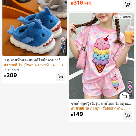
มียนวินเทจ เหมาะสำหรับงานแต่งงาน
316
฿
-4%
งานปาร์ตี้ การเดินทางไปทำงาน และสุ
นทรียศาสตร์
8-12 Years
5
1 คู่ รองเท้าแตะขนฟูดีไซน์ฉลามการ์ตู
น น่ารักและสนุกสนาน เหมาะสำหรับฤดู
#1 ขายดี
ใน ยูโร42-43 รองเท้าแตะใส่ในบ้าน
ใบไม้ร่วง/ฤดูหนาว รองเท้าแตะยูนิเซ็ก
60+ sold
ซ์เหล่านี้สามารถสวมใส่ได้ทั้งในร่มและ
209
฿
กลางแจ้ง ช่วยให้เท้าของคุณอบอุ่นและ
สบาย ทำให้เป็นของตกแต่งบ้านส่วนตัว
สำหรับห้องนอนหรือห้องน้ำ
1
23
1
ชุดเด็กผู้หญิงวัยรุ่น ลายไอศกรีมฤดูร้อน
แบบมินิมอลน่ารัก ลายจุดสีสันสดใส สไ
#1 ขายดี
ใน การ์ตูน เสื้อยืดสาวทวีน Co-ord
ตล์ครีมหวาน สไตล์วันหยุด ชุด 2 ชิ้น แ
149
฿
ขนสั้นและกางเกงขาสั้น เหมาะสำหรับฤ
ดูร้อน กราฟิก สบาย ชุดเด็กผู้หญิง Y2K
คาวาอิ