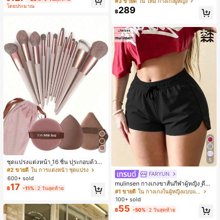
#3 ขายดี
ใน ใหม่ กางเกงผู้หญิง
มียม, ลำลองอเนกประสงค์, สวมใส่ประ
โดยประมาณ
มีเท็กซ์เจอร์ เอวสูงทรงหลวม เอวยางยืด
289
จำวัน, กลางแจ้ง, ช้อปปิ้ง, การเดินทาง
฿
พร้อมเชือกรูด ทรงขาตรงทิ้งตัว ขากว้า
เสื้อผ้ากลางแจ้ง
ง สำหรับชายหาด ลำลอง พักผ่อน และเ
ดินทาง
5
ชุดแปรงแต่งหน้า 16 ชิ้น ประกอบด้วยแ
ปรงแต่งหน้า 13 ชิ้น, ฟองน้ำแต่งหน้ารู
#2 ขายดี
ใน การแต่งหน้า ชุดแปรง
FARYUN
ปหยดน้ำ 1 ชิ้น, แปรงแป้งรองพื้นกลม 1
600+ sold
ชิ้น และฟองน้ำแต่งหน้ารูปสามเหลี่ยม
mulinsen กางเกงขาสั้นกีฬาผู้หญิง ดีไซ
17
฿
-11%
2 วันสุดท้าย
1 ชิ้น - ชุดคลาสสิก ทำจากขนสังเคราะ
น์ปลายเปิด เอวยืดหยุ่น กางเกงขาสั้น
#1 ขายดี
ใน กางเกงในผู้หญิงแบบแอคทีฟ
ห์นุ่มและเป็นมิตรต่อผิว เหมาะสำหรับผู้
ลำลองกีฬาฤดูร้อน ความยาว 3/4
100+ sold
หญิงและเด็กผู้หญิง เหมาะสำหรับฤดูใบ
55
ไม้ร่วงและฤดูหนาว
฿
-50%
2 วันสุดท้าย