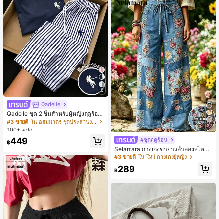
5
Qadelle
Qadelle ชุด 2 ชิ้นสำหรับผู้หญิงฤดูร้อน
แบบสบายๆ สำหรับใส่ทุกวัน, กางเกงขา
#3 ขายดี
ใน อสมมาตร ชุดประสานงานสตรี
22
ยาวลายทางสีน้ำเงินเข้มและสีขาว, เสื้อ
100+ sold
ยืดแขนสั้นคอกลมปักลายรัดรูป
449
#ชุดฤดูร้อน
฿
Selamara กางเกงขายาวลำลองสไตล์โ
บฮีเมียนสำหรับพักผ่อน สีกากี ผิวสัมผัส
#3 ขายดี
ใน ใหม่ กางเกงผู้หญิง
มีเท็กซ์เจอร์ เอวสูงทรงหลวม เอวยางยืด
289
พร้อมเชือกรูด ทรงขาตรงทิ้งตัว ขากว้า
฿
ง สำหรับชายหาด ลำลอง พักผ่อน และเ
ดินทาง