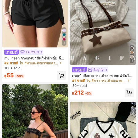
5
FARYUN
mulinsen กางเกงขาสั้นกีฬาผู้หญิง ดีไซ
14
น์ปลายเปิด เอวยืดหยุ่น กางเกงขาสั้น
#2 ขายดี
ใน กีฬาและกิจกรรมกลางแจ้ง
ลำลองกีฬาฤดูร้อน ความยาว 3/4
100+ sold
Bagify
55
กระเป๋าถือและกระเป๋าสะพายแฟชั่นให
฿
-50%
ม่ ตกแต่งด้วยเข็มขัด เหมาะสำหรับงาน
#1 ขายดี
ใน สีขาว กระเป๋าสะพายผู้หญิง
ปาร์ตี้ การรวมตัว การออกไปข้างนอก ก
80+ sold
ารท่องเที่ยว การช้อปปิ้ง และการใช้งาน
212
ประจำวัน สามารถเก็บเหรียญ โทรศัพท์
฿
-3%
เหมาะสำหรับกระเป๋าทำงานของพนักง
านออฟฟิศ นักศึกษามหาวิทยาลัย และ
พนักงานออฟฟิศ กระเป๋าผู้หญิงที่หรูหรา