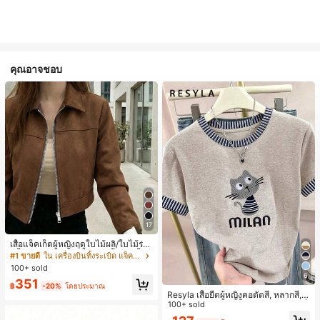
คุณอาจชอบ
17
เสื้อแจ็คเก็ตผู้หญิงฤดูใบไม้ผลิ/ใบไม้ร่วง
สีพื้น หนังเทียม สไตล์ปกคอเสื้อ ซิปขึ้น
#1 ขายดี
ใน เครื่องบินทิ้งระเบิด แจ็คเก็ตผู้หญิง
แขนยาว สไตล์ลำลอง วิทยาลัย สนามบิ
100+ sold
น เสื้อนอก สีน้ำตาล สไตล์สบายๆ ฤดูใบ
6
351
ไม้ร่วง
฿
-20%
โดยประมาณ
Resyla เสื้อยืดผู้หญิงคอตัดสี, หลากสี, ล
ายพิมพ์แมวน่ารัก, เสื้อสำหรับออกไปเที่
100+ sold
ยวฤดูร้อน, ดีไซน์กราฟิก, ความรู้สึกพรีเ