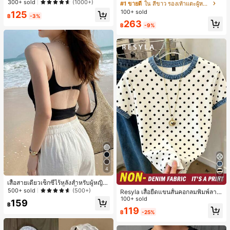
ลูกค้ากลับมาซื้อซ้ำ!
ลูกค้ากลับมาซื้อซ้ำ!
300+ sold
สไตล์คลาสสิก สีบล็อก สไตล์แฟรี่ฤดูร้อ
(1000+)
#1 ขายดี
ใน สีขาว รองเท้าแตะผู้หญิง
น ส้นเข็ม รองเท้าแตะแบบคีบ รองเท้าแ
#1 ขายดี
ใน วินเทจ นาฬิกาควอทซ์ผู้หญิง
100+ sold
125
฿
-3%
ตะชายหาดแฟชั่นสายไขว้ รองเท้าผู้ห
ลูกค้ากลับมาซื้อซ้ำ!
263
ญิง สำหรับออฟฟิศ บ้าน กลางแจ้ง ดีไซ
฿
-9%
น์หัวเหลี่ยม ชิคและหรูหรา สำหรับเดทไ
นท์
4
7
เสื้อสายเดี่ยวเซ็กซี่ไร้หลังสำหรับผู้หญิง
พร้อมบราแบบมีฟองน้ำ, เสื้อกล้ามแขน
500+ sold
(500+)
Resyla เสื้อยืดแขนสั้นคอกลมพิมพ์ลาย
กุด, เสื้อลำลองสีดำสำหรับฤดูร้อน
จุดลำลองสำหรับผู้หญิง, ฤดูร้อน
100+ sold
159
฿
119
฿
-25%