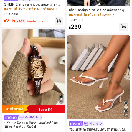
4
SHEIN Elenzya กางเกงคูลอตลายจุดเ
อวสูงแบบใหม่สำหรับฤดูใบไม้ผลิ/ฤดูร้อ
#4 ขายดี
ใน หลากสี กางเกงลำลอง
เสื้อเบลาส์ผู้หญิงสไตล์เกาหลีลำลอง ฤดู
น, สไตล์หรูหราเหมาะสำหรับใส่ในชีวิต
80+ sold
ใบไม้ผลิ/ฤดูร้อนใหม่ ชายระบาย ชิคแล
#6 ขายดี
ใน เนื้อผ้า เสื้อผู้หญิง
ประจำวันและทำงาน, ให้ความรู้สึกวินเ
ะหรูหรา
215
100+ sold
ทจสำหรับฤดูรับปริญญา, เทศกาลดนตร
฿
-20%
โดยประมาณ
ี, การแข่งม้าดาร์บี้, วันประกาศอิสรภาพ
239
฿
Save ฿4
22
REBIRTH
#1 ขายดี
ใน วินเทจ นาฬิกาควอทซ์ผู้หญิง
ลูกค้ากลับมาซื้อซ้ำ!
1 ชิ้น นาฬิกาแฟชั่นวินเทจสไตล์มินิมอล
Nione
เลขโรมันสำหรับผู้หญิง เหมาะสำหรับก
#1 ขายดี
#1 ขายดี
ใน วินเทจ นาฬิกาควอทซ์ผู้หญิง
ใน วินเทจ นาฬิกาควอทซ์ผู้หญิง
รองเท้าแตะส้นสูงแบบคีบสำหรับผู้หญิง
ารตกแต่งประจำวัน