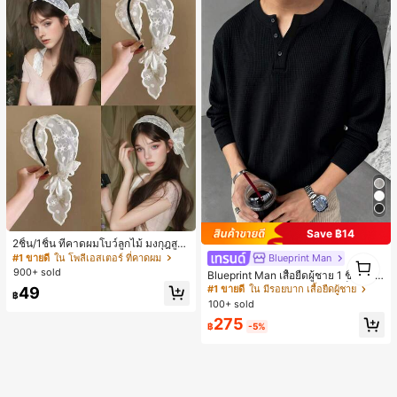
Save ฿14
2ชิ้น/1ชิ้น ที่คาดผมโบว์ลูกไม้ มงกุฎสูง
แถบกว้าง สีดำ สีขาว สำหรับใส่ประจำ
Blueprint Man
1
#1 ขายดี
ใน โพลีเอสเตอร์ ที่คาดผม
วัน กิ๊บติดผม ยางรัดผม (ลายปักดอกไม้
1
900+ sold
Blueprint Man เสื้อยืดผู้ชาย 1 ชิ้น คอเ
จัดวางแบบสุ่ม)
ฮนลีย์ ผ้าถักลายวาฟเฟิล คอวีเล็ก ทรงห
#1 ขายดี
ใน มีรอยบาก เสื้อยืดผู้ชาย
49
฿
ลวม บาง ระบายอากาศได้ดี ใส่สบาย มี
100+ sold
กระดุม สไตล์ Old Money ทรงยุโรป ไซ
275
ส์ใหญ่กว่าปกติ กรุณาเลือกไซส์เล็กลงเพื่
฿
-5%
อให้พอดีขึ้น