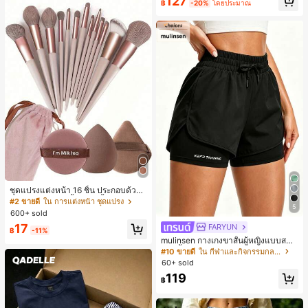
127
฿
-20%
โดยประมาณ
มียม, ลำลองอเนกประสงค์, สวมใส่ประ
จำวัน, กลางแจ้ง, ช้อปปิ้ง, การเดินทาง
เสื้อผ้ากลางแจ้ง
ชุดแปรงแต่งหน้า 16 ชิ้น ประกอบด้วยแ
ปรงแต่งหน้า 13 ชิ้น, ฟองน้ำแต่งหน้ารู
#2 ขายดี
ใน การแต่งหน้า ชุดแปรง
5
ปหยดน้ำ 1 ชิ้น, แปรงแป้งรองพื้นกลม 1
600+ sold
ชิ้น และฟองน้ำแต่งหน้ารูปสามเหลี่ยม
17
FARYUN
1 ชิ้น - ชุดคลาสสิก ทำจากขนสังเคราะ
฿
-11%
ห์นุ่มและเป็นมิตรต่อผิว เหมาะสำหรับผู้
mulinsen กางเกงขาสั้นผู้หญิงแบบสบา
หญิงและเด็กผู้หญิง เหมาะสำหรับฤดูใบ
ยๆ สีพื้น หลวม อเนกประสงค์ กางเกงขา
#10 ขายดี
ใน กีฬาและกิจกรรมกลางแจ้ง
ไม้ร่วงและฤดูหนาว
สั้นกีฬา 2-In-1 สำหรับวิ่ง ฟิตเนส และก
60+ sold
ารฝึกซ้อมกีฬาในฤดูร้อน
119
฿