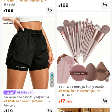
#1 ขายดี
ใน หลากสี เสื้อยืดผู้หญิง
สปอร์ตแฟชั่นมินิมอล ของขวัญสำหรับเ
ลูกค้ากลับมาซื้อซ้ำ!
169
1k+ sold
฿
พื่อน
199
฿
5
ชุดแปรงแต่งหน้า 16 ชิ้น ประกอบด้วยแ
ปรงแต่งหน้า 13 ชิ้น, ฟองน้ำแต่งหน้ารู
#2 ขายดี
ใน การแต่งหน้า ชุดแปรง
FARYUN
ปหยดน้ำ 1 ชิ้น, แปรงแป้งรองพื้นกลม 1
600+ sold
mulinsen กางเกงขาสั้นผู้หญิงแบบสบา
ชิ้น และฟองน้ำแต่งหน้ารูปสามเหลี่ยม
17
ยๆ สีพื้น หลวม อเนกประสงค์ กางเกงขา
1 ชิ้น - ชุดคลาสสิก ทำจากขนสังเคราะ
#3 ขายดี
ใน กางเกงในผู้หญิงแบบแอคทีฟ
฿
-11%
สั้นกีฬา 2-In-1 สำหรับวิ่ง ฟิตเนส และก
ห์นุ่มและเป็นมิตรต่อผิว เหมาะสำหรับผู้
70+ sold
ารฝึกซ้อมกีฬาในฤดูร้อน
หญิงและเด็กผู้หญิง เหมาะสำหรับฤดูใบ
119
ไม้ร่วงและฤดูหนาว
฿