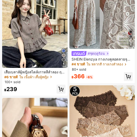
5
#ชุดฤดูร้อน
SHEIN Elenzya กางเกงคูลอตลายจุดเ
อวสูงแบบใหม่สำหรับฤดูใบไม้ผลิ/ฤดูร้อ
4
#4 ขายดี
ใน หลากสี กางเกงลำลอง
น, สไตล์หรูหราเหมาะสำหรับใส่ในชีวิต
80+ sold
เสื้อเบลาส์ผู้หญิงสไตล์เกาหลีลำลอง ฤดู
ประจำวันและทำงาน, ให้ความรู้สึกวินเ
366
ใบไม้ผลิ/ฤดูร้อนใหม่ ชายระบาย ชิคแล
ทจสำหรับฤดูรับปริญญา, เทศกาลดนตร
#6 ขายดี
ใน เนื้อผ้า เสื้อผู้หญิง
฿
-6%
ะหรูหรา
ี, การแข่งม้าดาร์บี้, วันประกาศอิสรภาพ
100+ sold
239
฿