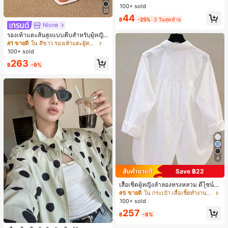
บการอัปเกรดแฟชั่น, วิกผมเส้นใยทนคว
100+ sold
ามร้อนสูงที่ออกแบบมาสำหรับผู้หญิง, ใ
22
44
ช้งานง่ายโดยไม่ต้องใช้เครื่องมือ, เหมา
฿
-25%
3 วันสุดท้าย
Nione
ะสำหรับสไตล์สบายๆ, อุปกรณ์เสริมผมที่
สมบูรณ์แบบสำหรับผู้หญิง คลิปหนีบผม
รองเท้าแตะส้นสูงแบบคีบสำหรับผู้หญิง
คลิปหนีบผมสบายๆ แฟชั่นผม คลิปหนีบ
สไตล์คลาสสิก สีบล็อก สไตล์แฟรี่ฤดูร้อ
#1 ขายดี
ใน สีขาว รองเท้าแตะผู้หญิง
ผมหรูหรา ฤดูร้อน ชายหาด วันหยุด
น ส้นเข็ม รองเท้าแตะแบบคีบ รองเท้าแ
100+ sold
ตะชายหาดแฟชั่นสายไขว้ รองเท้าผู้ห
263
ญิง สำหรับออฟฟิศ บ้าน กลางแจ้ง ดีไซ
฿
-9%
น์หัวเหลี่ยม ชิคและหรูหรา สำหรับเดทไ
นท์
4
Save ฿22
เสื้อเชิ้ตผู้หญิงลำลองทรงหลวม ดีไซน์ผ่
าหลัง คอปกพับ แขนยาว ผ้าทอสีพื้น กร
#5 ขายดี
ใน กระเป๋า เสื้อเชิ้ตทำงานมีกระเป๋า
ะเป๋าผ่าหน้าติดกระดุม สไตล์เรียบหรูสำ
100+ sold
หรับใส่ไปทำงานและใส่ประจำวัน ฤดูใ
257
บไม้ผลิ/ใบไม้ร่วง สีขาว ลุคสมาร์ทแคช
฿
-8%
ชวล
#1 ขายดี
ใน กระเป๋า เสื้อคลุมลำลอง