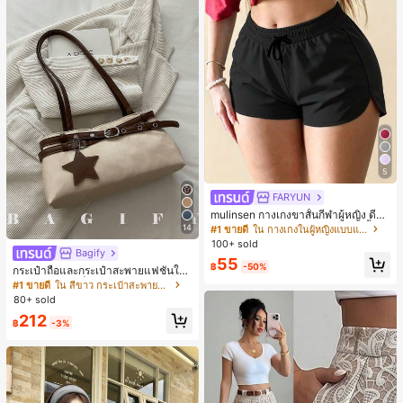
5
FARYUN
mulinsen กางเกงขาสั้นกีฬาผู้หญิง ดีไซ
น์ปลายเปิด เอวยืดหยุ่น กางเกงขาสั้น
14
#1 ขายดี
ใน กางเกงในผู้หญิงแบบแอคทีฟ
ลำลองกีฬาฤดูร้อน ความยาว 3/4
100+ sold
Bagify
55
฿
-50%
กระเป๋าถือและกระเป๋าสะพายแฟชั่นให
ม่ ตกแต่งด้วยเข็มขัด เหมาะสำหรับงาน
#1 ขายดี
ใน สีขาว กระเป๋าสะพายผู้หญิง
ปาร์ตี้ การรวมตัว การออกไปข้างนอก ก
80+ sold
ารท่องเที่ยว การช้อปปิ้ง และการใช้งาน
212
ประจำวัน สามารถเก็บเหรียญ โทรศัพท์
฿
-3%
เหมาะสำหรับกระเป๋าทำงานของพนักง
านออฟฟิศ นักศึกษามหาวิทยาลัย และ
พนักงานออฟฟิศ กระเป๋าผู้หญิงที่หรูหรา