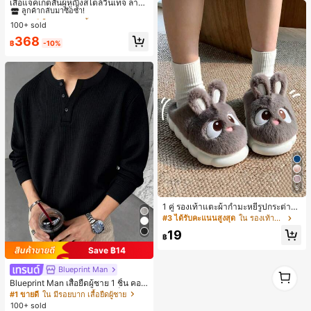
ลูกค้ากลับมาซื้อซ้ำ!
เสื้อแจ็คเก็ตสั้นผู้หญิงสไตล์วินเทจ ลายจุ
ดขนาดใหญ่ คอตั้ง เอวเข้ารูป แขนพอง
#1 ขายดี
#1 ขายดี
ใน กระเป๋า เสื้อคลุมลำลอง
ใน กระเป๋า เสื้อคลุมลำลอง
ทรงหลวม แฟชั่นอเนกประสงค์ สำหรับใ
100+ sold
ลูกค้ากลับมาซื้อซ้ำ!
ลูกค้ากลับมาซื้อซ้ำ!
ส่ประจำวันและไปเที่ยวพักผ่อน
#1 ขายดี
ใน กระเป๋า เสื้อคลุมลำลอง
368
฿
-10%
ลูกค้ากลับมาซื้อซ้ำ!
5
1 คู่ รองเท้าแตะผ้ากำมะหยี่รูปกระต่าย
สำหรับผู้หญิง, อบอุ่นและสบาย, เหมาะ
#3 ได้รับคะแนนสูงสุด
ใน รองเท้าแตะใส่ในบ้าน
สำหรับใส่ลำลองในฤดูใบไม้ร่วง/ฤดูหน
19
าว, รองเท้าบ้านผู้หญิงหรูหราใหม่, ส้นเ
฿
ตี้ย, หัวกลมเรียบง่าย, อุปกรณ์เสริมสำห
Save ฿14
รับฤดูหนาวที่อบอุ่น, รองเท้าแตะผ้ากำม
ะหยี่น่ารัก, ของขวัญปีใหม่/วันวาเลนไท
1
Blueprint Man
น์ในอุดมคติ, รองเท้าแตะคู่รัก, ของขวั
1
Blueprint Man เสื้อยืดผู้ชาย 1 ชิ้น คอเ
ญวันแม่, สวน, ของตกแต่งห้องครัว, ฤดู
ฮนลีย์ ผ้าถักลายวาฟเฟิล คอวีเล็ก ทรงห
ร้อน, ชายหาด, ของใช้จำเป็นสำหรับกา
#1 ขายดี
ใน มีรอยบาก เสื้อยืดผู้ชาย
ลวม บาง ระบายอากาศได้ดี ใส่สบาย มี
รเดินทาง, ของตกแต่งห้อง, นุ่มนิ่ม, การ
100+ sold