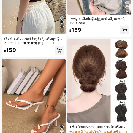
6
Resyla เสื้อยืดผู้หญิงคอตัดสี, หลากสี, ล
ายพิมพ์แมวน่ารัก, เสื้อสำหรับออกไปเที่
100+ sold
ยวฤดูร้อน, ดีไซน์กราฟิก, ความรู้สึกพรีเ
159
4
฿
มียม, ลำลองอเนกประสงค์, สวมใส่ประ
จำวัน, กลางแจ้ง, ช้อปปิ้ง, การเดินทาง
เสื้อสายเดี่ยวเซ็กซี่ไร้หลังสำหรับผู้หญิง
เสื้อผ้ากลางแจ้ง
พร้อมบราแบบมีฟองน้ำ, เสื้อกล้ามแขน
500+ sold
(1000+)
กุด, เสื้อลำลองสีดำสำหรับฤดูร้อน
159
฿
1 ชิ้น วิกผมทรงมวยผมยุ่งเหยิงพร้อมคลิ
ปหนีบผม, คลิปหนีบผมสังเคราะห์ที่ได้รั
#3 ขายดี
ใน เส้นใยสังเคราะห์ เครื่องประดับผมผู้หญิง