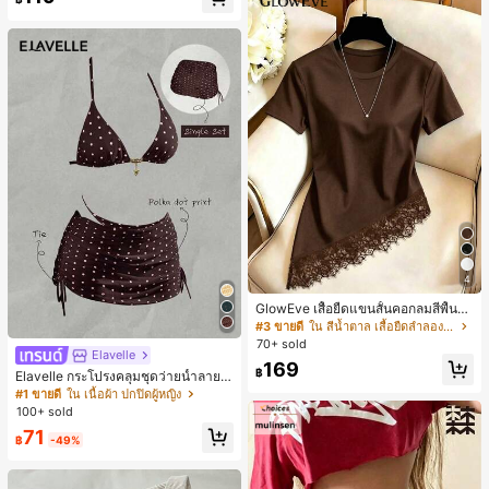
4
GlowEve เสื้อยืดแขนสั้นคอกลมสีพื้นลำ
ลองอเนกประสงค์สำหรับผู้หญิง
#3 ขายดี
ใน สีน้ำตาล เสื้อยืดลำลองพื้นฐาน
70+ sold
Elavelle
169
฿
Elavelle กระโปรงคลุมชุดว่ายน้ำลายจุ
ดสำหรับผู้หญิง, กระโปรงคลุมชุดว่าย
#1 ขายดี
ใน เนื้อผ้า ปกปิดผู้หญิง
น้ำสีน้ำตาลสำหรับเทศกาลฤดูใบไม้ผลิ/
100+ sold
ฤดูร้อน
71
฿
-49%