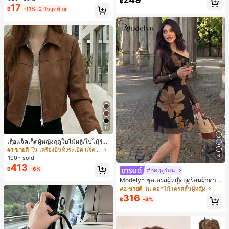
฿
สุ่ม)
ชิ้น และฟองน้ำแต่งหน้ารูปสามเหลี่ยม
17
฿
-11%
2 วันสุดท้าย
1 ชิ้น - ชุดคลาสสิก ทำจากขนสังเคราะ
ห์นุ่มและเป็นมิตรต่อผิว เหมาะสำหรับผู้
หญิงและเด็กผู้หญิง เหมาะสำหรับฤดูใบ
ไม้ร่วงและฤดูหนาว
17
เสื้อแจ็คเก็ตผู้หญิงฤดูใบไม้ผลิ/ใบไม้ร่วง
สีพื้น หนังเทียม สไตล์ปกคอเสื้อ ซิปขึ้น
#1 ขายดี
ใน เครื่องบินทิ้งระเบิด แจ็คเก็ตผู้หญิง
แขนยาว สไตล์ลำลอง วิทยาลัย สนามบิ
6
100+ sold
น เสื้อนอก สีน้ำตาล สไตล์สบายๆ ฤดูใบ
413
฿
-6%
ไม้ร่วง
#ชุดฤดูร้อน
Modelyn ชุดเดรสผู้หญิงฤดูร้อนผ้าตาข่
ายพิมพ์ลาย คอไม่สมมาตร จับจีบ หรูหร
#2 ขายดี
ใน ดอกไม้ เดรสสั้นผู้หญิง
า เซ็กซี่
316
฿
-4%