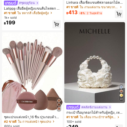
Linhara เสื้อเชิ้ตแขนพัฟลายดอกไม้คอ
#ชุดฤดูร้อน
ปกไม่สมมาตรสำหรับผู้หญิงไซส์ใหญ่ +
#1 ขายดี
ใน งานแต่งงาน ขนาดบวก Co-Ords
Lalippa เสื้อยืดผู้หญิงแขนสั้นไหล่ตก ค
กางเกงลำลองทรงหลวมเอวยางยืด 2 ชิ้
413
อวีปกเสื้อ ลายพิมพ์ดิจิทัลลายทาง สไตล์
#1 ขายดี
ใน หลากสี เสื้อยืดผู้หญิง
฿
-8%
2 วันสุดท้าย
น สำหรับฤดูใบไม้ผลิ/ฤดูร้อน
สปอร์ตแฟชั่นมินิมอล ของขวัญสำหรับเ
1k+ sold
พื่อน
199
฿
22
#คลัตช์งานแต่งงาน
กระเป๋าถือมุกดอกไม้สำหรับผู้หญิง, เหม
าะสำหรับชุดราตรี, ชุดบอล, เครื่องประ
ชุดแปรงแต่งหน้า 16 ชิ้น ประกอบด้วยแ
#1 ขายดี
ใน เลื่อม กระเป๋าราตรีผู้หญิง
ดับงานแต่งงาน, กระเป๋าสตางค์สุภาพส
ปรงแต่งหน้า 13 ชิ้น, ฟองน้ำแต่งหน้ารู
#2 ขายดี
ใน การแต่งหน้า ชุดแปรง
100+ sold
ตรีหรูหรา, ของขวัญสำหรับผู้หญิง (ลาย
ปหยดน้ำ 1 ชิ้น, แปรงแป้งรองพื้นกลม 1
249
600+ sold