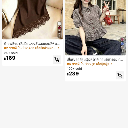
4
GlowEve เสื้อยืดแขนสั้นคอกลมสีพื้นลำ
ลองอเนกประสงค์สำหรับผู้หญิง
#2 ขายดี
ใน สีน้ำตาล เสื้อยืดลำลองพื้นฐาน
4
80+ sold
169
฿
เสื้อเบลาส์ผู้หญิงสไตล์เกาหลีลำลอง ฤดู
ใบไม้ผลิ/ฤดูร้อนใหม่ ชายระบาย ชิคแล
#6 ขายดี
ใน วันหยุด เสื้อผู้หญิง
ะหรูหรา
100+ sold
239
฿