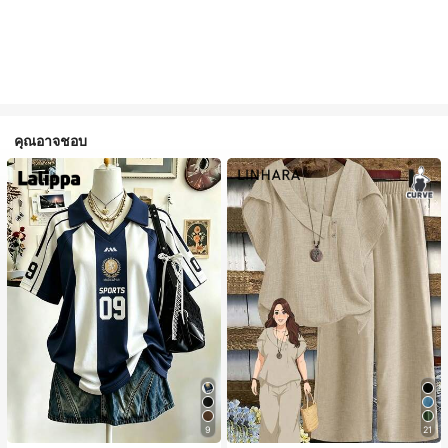
คุณอาจชอบ
9
21