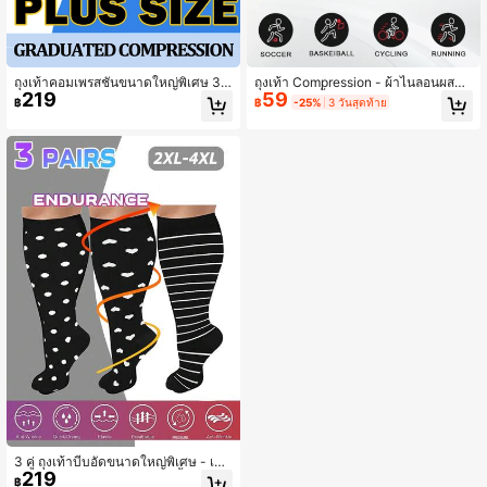
ถุงเท้าคอมเพรสชั่นขนาดใหญ่พิเศษ 3
ถุงเท้า Compression - ผ้าไนลอนผสมร
219
59
คู่ การไหลเวียนโลหิต 15-20 mmHg สำ
ะบายความชื้น, เสริมส้นและปลายเท้า,
฿
฿
-25%
3 วันสุดท้าย
หรับผู้หญิง ผู้ชาย น่องกว้าง การตั้งครร
ป้องกันข้อเท้า & เพิ่มการไหลเวียนโลหิต
ภ์ การคลอดบุตร สูงถึงเข่า การรองรับที่
- ถุงเท้ากีฬา ยูนิเซกส์ สำหรับวิ่ง, เดินป่
ดีที่สุดสำหรับการวิ่งทางการแพทย์สำหรั
า, สวมใส่ได้ทุกฤดูกาล, อุปกรณ์เดินป่า,
บสตรีมีครรภ์ ใส่ได้พอดีกับการปั่นจักรย
ลุคสปอร์ต, ผ้าที่ระบายอากาศได้ดี, ฤดูใ
านและกีฬา สำหรับยิม ฤดูใบไม้ร่วง
บไม้ร่วง
3 คู่ ถุงเท้าบีบอัดขนาดใหญ่พิเศษ - เพิ่ม
219
ประสิทธิภาพการกีฬาและการฟื้นตัว, แร
฿