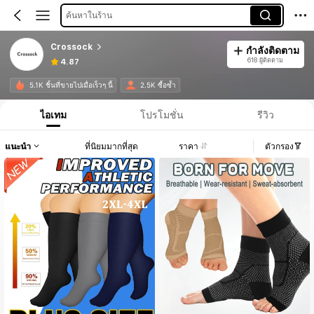
ค้นหาในร้าน
Crossock
กำลังติดตาม
618 ผู้ติดตาม
4.87
5.1K ชิ้นที่ขายไปเมื่อเร็วๆ นี้
2.5K ซื้อซ้ำ
ไอเทม
โปรโมชั่น
รีวิว
แนะนำ
ที่นิยมมากที่สุด
ราคา
ตัวกรอง