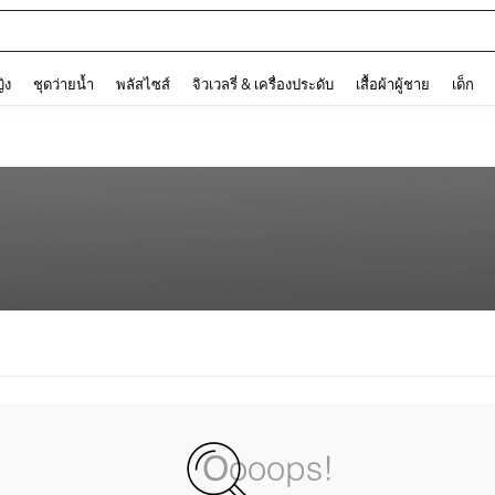
and down arrow keys to navigate search การค้นหาล่าสุด and ค้นหา. Press Enter to
ญิง
ชุดว่ายน้ำ
พลัสไซส์
จิวเวลรี่ & เครื่องประดับ
เสื้อผ้าผู้ชาย
เด็ก