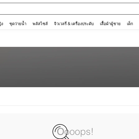
and down arrow keys to navigate search การค้นหาล่าสุด and ค้นหา. Press Enter to
ญิง
ชุดว่ายน้ำ
พลัสไซส์
จิวเวลรี่ & เครื่องประดับ
เสื้อผ้าผู้ชาย
เด็ก