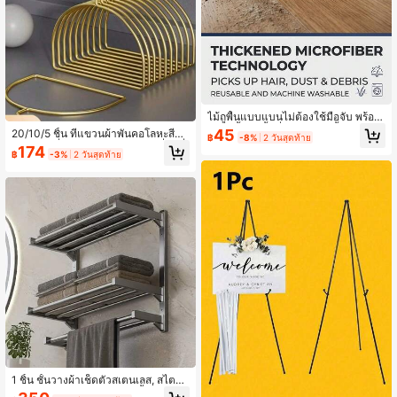
ไม้ถูพื้นแบบแบนไม่ต้องใช้มือจับ พร้อม
แผ่นถูพื้น 3 ชิ้นที่สามารถใช้ซ้ำได้ หัวห
45
20/10/5 ชิ้น ที่แขวนผ้าพันคอโลหะสีทอ
฿
-8%
2 วันสุดท้าย
มุน 360 องศา ไม้ถูพื้นอเนกประสงค์ใช้ไ
งหรูหรา, ที่แขวนผ้าพันคอไหมไม่ลื่น, ที่
174
ด้ทั้งเปียกและแห้ง เหมาะสำหรับห้องนั่ง
฿
-3%
2 วันสุดท้าย
แขวนเข็มขัด, ที่แขวนเนคไท, ที่จัดระเบี
เล่น ห้องนอน ห้องน้ำ ห้องครัว พื้นกระเบื้
ยบตู้เสื้อผ้าสำหรับผู้หญิง, ที่เก็บผ้าพันคอ
อง พื้นไม้ และพื้นคอมโพสิต กำจัดฝุ่นแล
พื้นผิวสีทองพรีเมียม, ที่แขวนผ้าพันคอไ
ะทำความสะอาดได้อย่างมีประสิทธิภาพ
หมโลหะหลายวง, เครื่องมือจัดเก็บตู้เสื้อ
ผ้าประหยัดพื้นที่, เหมาะสำหรับผ้าพันค
อ, เข็มขัด, เนคไท และผ้าคลุม
1 ชิ้น ชั้นวางผ้าเช็ดตัวสเตนเลส, สไตล์
Musurjoy Leisure ติดผนัง, พื้นผิวชุบ,