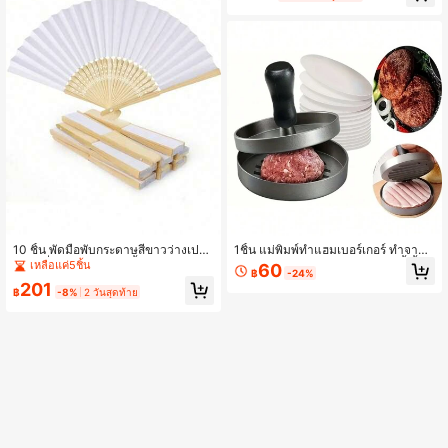
ยบตู้เสื้อผ้าในห้องนอน
10 ชิ้น พัดมือพับกระดาษสีขาวว่างเปล่า
1ชิ้น แม่พิมพ์ทำแฮมเบอร์เกอร์ ทำจากอ
พร้อมซี่ไม้ไผ่ธรรมชาติ พื้นผิวว่างเปล่า
ลูมิเนียมไม่ติดขัง สำหรับทำแพตตี้เนื้อแ
เหลือแค่5ชิ้น
60
฿
-24%
DIY วาดภาพ พัดมือพับน้ำหนักเบา พก
ละผัก อุปกรณ์เสริมสำหรับปิ้งย่าง ทำคว
201
พาสะดวก แพ็คจำนวนมากสำหรับของ
ามสะอาดด้วยเครื่องล้างจาน อุปกรณ์ค
฿
-8%
2 วันสุดท้าย
ชำร่วยงานแต่งงาน วันเกิด วันหยุด งา
รัว (ไม่รวมกระดาษห่อแฮมเบอร์เกอร์)
นฝีมือ ตกแต่งบ้าน