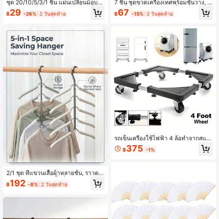
ชุด 20/10/5/3/1 ชิ้น แผ่นเปลี่ยนม็อบไ
7 ชิ้น ชุดขวดเครื่องเทศพร้อมชั้นวาง, ข
ฟเบอร์ละเอียดพิเศษ แผ่นเติมม็อบที่ใช้
วดเก็บแก้ว, ภาชนะใส่เครื่องปรุงแก้วห
29
67
฿
-26%
2 วันสุดท้าย
฿
-15%
2 วันสุดท้าย
ซ้ำได้และซักได้ แผ่นม็อบพื้นเรียบ ซึมซั
มุนได้สำหรับเกลือ, พริกไทย, น้ำตาล, ที่
บได้ดีเยี่ยม เหมาะสำหรับม็อบฉีดส่วนใ
จัดระเบียบในครัว
หญ่และม็อบซ่อน อุปกรณ์ทำความสะอา
ด วัสดุทำความสะอาด สิ่งจำเป็นสำหรับ
อพาร์ตเมนต์
รถเข็นเครื่องใช้ไฟฟ้า 4 ล้อทำจากสแต
นเลส - ฐานสไลด์ปรับได้ - เหมาะกับตู้เ
375
฿
-1%
ย็น เครื่องซักผ้า และเครื่องอบผ้า - ชั้นจั
ดเก็บ ประหยัดพื้นที่ ในครัว ตู้เย็น ฐานเ
คลื่อนที่่
2/1 ชุด ที่แขวนเสื้อผ้าหลายชั้น, ราวตา
กผ้าโลหะ, ประหยัดพื้นที่, เหมาะสำหรับ
192
฿
-8%
2 วันสุดท้าย
ตู้เสื้อผ้า, ห้องเก็บของ, ห้องนอน, ที่แขว
นฟองน้ำกันรอย, ที่แขวนหมุน 360 องศ
า, ที่แขวนประหยัดพื้นที่หลายชั้น, ราวต
ากเสื้อยืด, ตัวจัดระเบียบตู้เสื้อผ้า, อุปกร
ณ์ห้องนอนหอพัก, อุปกรณ์จัดเก็บและจัด