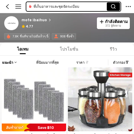
ที่เก็บอาหารและชุดจัดระเบียบ
mofe ibaihuo
กำลังติดตาม
372 ผู้ติดตาม
4.77
7.8K ชิ้นที่ขายไปเมื่อเร็วๆ นี้
908 ซื้อซ้ำ
ไอเทม
โปรโมชั่น
รีวิว
แนะนำ
ที่นิยมมากที่สุด
ราคา
ตัวกรอง
Save ฿10