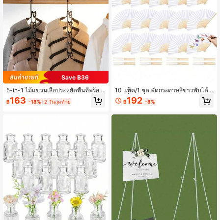
ระเบียบ
Save ฿36
5-in-1 ไม้แขวนเสื้อประหยัดพื้นที่พร้อม
10 แพ็ค/1 ชุด พัดกระดาษสีขาวพับได้พ
ราวแขวนกางเกงแบบถอดได้และโฟมกั
ร้อมซี่ไม้ไผ่ พัดมือถือเบาๆ สำหรับการว
163
192
฿
-18%
2 วันสุดท้าย
฿
-8%
นลื่น - ที่จัดระเบียบโลหะทนทานสำหรับ
าดภาพ DIY ของขวัญงานแต่งงาน วันเ
เสื้อยืด, กางเกงยีนส์, ฯลฯ
กิด และอุปกรณ์ตกแต่งวันหยุด