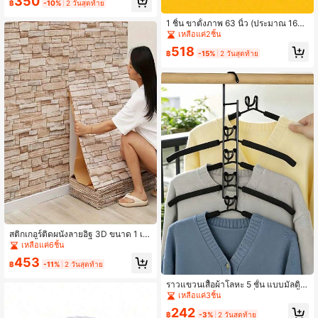
350
฿
-10%
2 วันสุดท้าย
ดีไซน์หลายชั้น, ติดตั้งโดยไม่ต้องเจาะ,
รับน้ำหนักได้มาก, เหมาะสำหรับเก็บขอ
1 ชิ้น ขาตั้งภาพ 63 นิ้ว (ประมาณ 160
งในห้องน้ำและห้องครัว, ใช้ได้กับวัสดุผ
ซม.) เหมาะสำหรับป้ายงานแต่งงาน กา
เหลือแค่2ชิ้น
นังหลากหลายชนิด.
รแสดงโปสเตอร์ พร้อมกระเป๋าเก็บของ
518
ความสามารถในการรับน้ำหนัก 5 ปอน
฿
-15%
2 วันสุดท้าย
ด์ (ประมาณ 2.3 กก.) ขาตั้งพื้นพับได้พก
พา เหมาะสำหรับป้ายงานแต่งงานและ
การแสดงโปสเตอร์ ขาตั้งโลหะสามขาบ
นโต๊ะ เหมาะสำหรับงานกิจกรรมและกา
รแสดงศิลปะ ขาตั้งงานแต่งงาน ขาตั้งที่
หรูหราและแข็งแรง ขาตั้งป้าย
สติกเกอร์ติดผนังลายอิฐ 3D ขนาด 1 เม
ตร กันน้ำ กาวในตัว วอลเปเปอร์ DIY
เหลือแค่6ชิ้น
สำหรับตกแต่งห้องนอน บ้าน ห้องนั่งเล่น
453
ผนังพื้นหลังทีวี แผ่นผนังตกแต่งแบบลอ
฿
-11%
2 วันสุดท้าย
กออกได้ ตกแต่งบ้านฤดูใบไม้ผลิ ของต
กแต่งบ้านใหม่
ราวแขวนเสื้อผ้าโลหะ 5 ชั้น แบบมัลติฟั
งก์ชัน พร้อมไหล่โฟมกันลื่น ประหยัดพื้น
เหลือแค่3ชิ้น
ที่ แนวตั้ง กันลื่นกันตก สำหรับจัดเก็บเสื้
242
อเชิ้ต เสื้อกันหนาว เสื้อโค้ท และจัดระเบี
฿
-3%
2 วันสุดท้าย