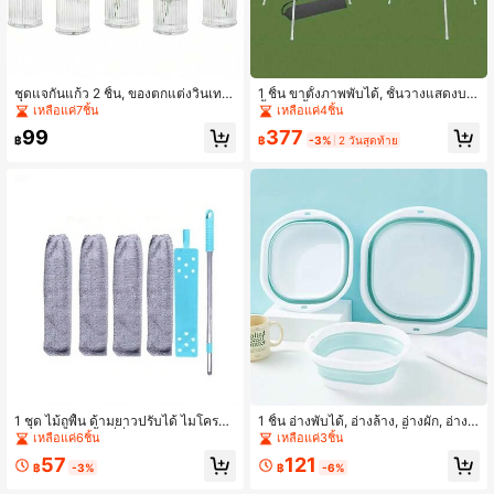
ชุดแจกันแก้ว 2 ชิ้น, ของตกแต่งวินเทจ,
1 ชิ้น ขาตั้งภาพพับได้, ชั้นวางแสดงบน
ของตกแต่งโต๊ะแบบขวดวินเทจ, เหมาะ
พื้น, ขาตั้งสามขา สีดำ, เหมาะสำหรับป้
เหลือแค่7ชิ้น
เหลือแค่4ชิ้น
สำหรับงานแต่งงาน, งานเลี้ยง, ตกแต่ง
ายงานแต่งงานและกระดานต้อนรับโปส
377
99
บ้าน, ตกแต่งงานปาร์ตี้วันหยุด
เตอร์, ขาตั้งภาพโลหะขนาดใหญ่ปรับไ
฿
-3%
2 วันสุดท้าย
฿
ด้พร้อมฐานสีดำ
1 ชุด ไม้ถูพื้น ด้ามยาวปรับได้ ไมโครไฟ
1 ชิ้น อ่างพับได้, อ่างล้าง, อ่างผัก, อ่างเ
เบอร์ - เข้าถึงพื้นที่ที่เข้าถึงได้ยากได้ง่า
ท้า, ทำความสะอาดง่าย, น้ำหนักเบาแล
เหลือแค่6ชิ้น
เหลือแค่3ชิ้น
ย เหมาะสำหรับการทำความสะอาดห้อง
ะพับได้, เหมาะสำหรับบ้าน, หอพัก และ
57
121
นอนและห้องนั่งเล่น
การเดินทางแคมปิ้งกลางแจ้ง. ใช้สำหรั
฿
-3%
฿
-6%
บอ่างแคมปิ้งและอ่างซักผ้าในบ้าน, ถัง,