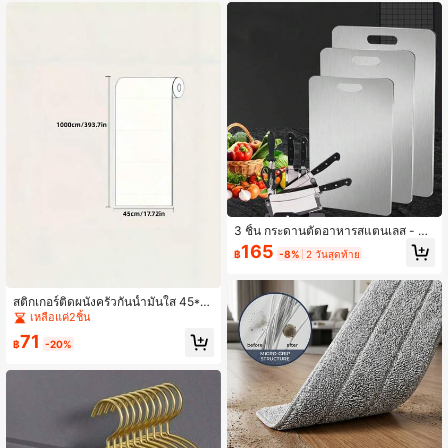
ภาชนะใส่น้ำ, อ่างล้างผักและผลไม้, อุป
กรณ์ทำความสะอาด - อ่างเท้าพับได้แล
ะอ่างล้างพลาสติกหนา - อุปกรณ์จำเป็น
สำหรับการกลับไปโรงเรียน. ชุดอ่างพับไ
ด้, พับได้, ถัง, ล้าง, สิ่งจำเป็นสำหรับวิทย
าลัย, ของขวัญคริสต์มาส, สิ่งจำเป็นสำห
รับโรงเรียน
3 ชิ้น กระดานตัดอาหารสแตนเลส - พื้น
ผิวตัดทนทาน, แผ่นกันเคาน์เตอร์ป้องกั
165
฿
-8%
2 วันสุดท้าย
นง่ายต่อการทำความสะอาดสำหรับใช้ใ
นครัวเรือนและเชิงพาณิชย์, กระดานตัด
อาหารหนาขึ้น ของขวัญที่ยอดเยี่ยมสำ
หรับครอบครัว เพื่อน วันอีสเตอร์ วันแห่ง
สติกเกอร์ติดผนังครัวกันน้ำมันใส 45*1
ความรัก
00 ซม. แบบกาวในตัว ทนความร้อน กั
เหลือแค่2ชิ้น
นน้ำ กันคราบน้ำมัน ฟิล์มป้องกันที่ถอด
71
ออกได้ ทำความสะอาดและถอดออกได้
฿
-20%
ง่าย เหมาะสำหรับผนังหลังเตา เคาน์เต
อร์ทำอาหาร กระเบื้อง ตู้ครัว สำหรับกา
รตกแต่งและปรับปรุงครัว