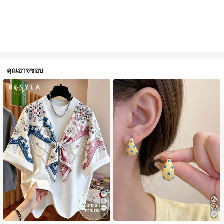
คุณอาจชอบ
7
#1 ขายดี
ใน โบโฮ ต่างหูผู้หญิง