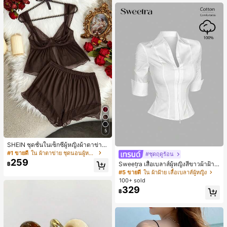
5
SHEIN ชุดชั้นในเซ็กซี่ผู้หญิงผ้าตาข่าย
มีโครงคัพบาง
#1 ขายดี
ใน ผ้าตาข่าย ชุดนอนผู้หญิง
#ชุดฤดูร้อน
259
Sweetra เสื้อเบลาส์ผู้หญิงสีขาวผ้าฝ้าย
฿
บริสุทธิ์ ทรงสลิมฟิต สไตล์มินิมอล สำหรั
#5 ขายดี
ใน ผ้าฝ้าย เสื้อเบลาส์ผู้หญิง
บใส่ไปทำงานออฟฟิศและเดินทาง ดีไซ
100+ sold
น์หรูหรา ลุคสมาร์ท แขนสั้น คอวี ซิปคู่
329
฿
รุ่นใหม่