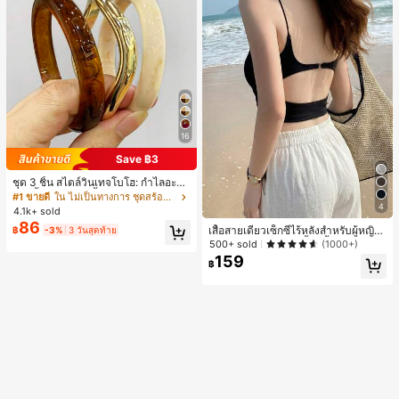
16
Save ฿3
ชุด 3 ชิ้น สไตล์วินเทจโบโฮ: กำไลอะคริ
ลิกสีน้ำตาลหลายชั้นหนา, กำไล ABS ล
#1 ขายดี
ใน ไม่เป็นทางการ ชุดสร้อยข้อมือผู้หญิง
ายคลื่นสีทอง, หรูหรา เหมาะสำหรับผู้ห
4
4.1k+ sold
ญิง คู่รัก งานปาร์ตี้ สวมใส่ประจำวัน ขอ
86
เสื้อสายเดี่ยวเซ็กซี่ไร้หลังสำหรับผู้หญิง
฿
-3%
3 วันสุดท้าย
งขวัญสำหรับเธอ
พร้อมบราแบบมีฟองน้ำ, เสื้อกล้ามแขน
500+ sold
(1000+)
กุด, เสื้อลำลองสีดำสำหรับฤดูร้อน
159
฿