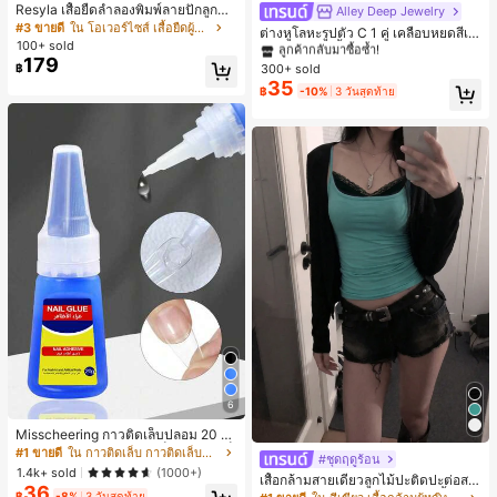
Resyla เสื้อยืดลำลองพิมพ์ลายปักลูกปัด
ลูกค้ากลับมาซื้อซ้ำ!
Alley Deep Jewelry
รูปโบว์ขนาดใหญ่สำหรับผู้หญิง
#3 ขายดี
ใน โอเวอร์ไซส์ เสื้อยืดผู้หญิง
เกือบหมดแล้ว!
#1 ขายดี
#1 ขายดี
ใน โบโฮ ต่างหูผู้หญิง
ใน โบโฮ ต่างหูผู้หญิง
ต่างหูโลหะรูปตัว C 1 คู่ เคลือบหยดสีเห
100+ sold
ลือง ลายจุดสีน้ำเงิน สไตล์ยุโรปและอเม
ลูกค้ากลับมาซื้อซ้ำ!
ลูกค้ากลับมาซื้อซ้ำ!
179
ริกัน แฟชั่นส่วนตัว หวานและสง่างาม
300+ sold
฿
เกือบหมดแล้ว!
เกือบหมดแล้ว!
#1 ขายดี
ใน โบโฮ ต่างหูผู้หญิง
สำหรับผู้หญิงและเด็กหญิง สำหรับการเ
35
ลูกค้ากลับมาซื้อซ้ำ!
฿
-10%
3 วันสุดท้าย
ดินทาง งานแต่งงาน ปาร์ตี้ วันเกิด ของ
เกือบหมดแล้ว!
ขวัญคริสต์มาส 2026
6
Misscheering กาวติดเล็บปลอม 20 กรั
ม แรงยึดสูง เจลสติกเกอร์เล็บนุ่ม แห้งเร็
#1 ขายดี
ใน กาวติดเล็บ กาวติดเล็บและสารยึดติด
#ชุดฤดูร้อน
ว เหมาะสำหรับผู้เริ่มต้นทำเล็บ ติดทนน
1.4k+ sold
(1000+)
เสื้อกล้ามสายเดี่ยวลูกไม้ปะติดปะต่อสไ
าน
36
ตล์เกาหลี, สุนทรียศาสตร์ Y2K, เสื้อผ้าส
฿
-8%
3 วันสุดท้าย