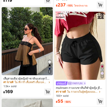
119
฿
ประจำวันและทำงาน, ให้ความรู้สึกวินเ
237
ทจสำหรับฤดูรับปริญญา, เทศกาลดนตร
฿
-15%
โดยประมาณ
ี, การแข่งม้าดาร์บี้, วันประกาศอิสรภาพ
6
#1 ขายดี
ใน สีกากี เสื้อสตรี เสื้อเบลาส์ & Tee
5
ลูกค้ากลับมาซื้อซ้ำ!
เสื้อสายเดี่ยวผู้หญิงผ้าซาตินแต่งลูกไม้
- เสื้อสายเดี่ยวฤดูร้อนสีคากีมีรอยผ่าด้า
#1 ขายดี
#1 ขายดี
ใน สีกากี เสื้อสตรี เสื้อเบลาส์ & Tee
ใน สีกากี เสื้อสตรี เสื้อเบลาส์ & Tee
FARYUN
นข้างที่น่าดึงดูดแบบสบายๆ
1.5k+ sold
ลูกค้ากลับมาซื้อซ้ำ!
ลูกค้ากลับมาซื้อซ้ำ!
mulinsen กางเกงขาสั้นกีฬาผู้หญิง ดีไซ
#1 ขายดี
ใน สีกากี เสื้อสตรี เสื้อเบลาส์ & Tee
169
น์ปลายเปิด เอวยืดหยุ่น กางเกงขาสั้น
#1 ขายดี
ใน กางเกงในผู้หญิงแบบแอคทีฟ
฿
ลำลองกีฬาฤดูร้อน ความยาว 3/4
ลูกค้ากลับมาซื้อซ้ำ!
100+ sold
55
฿
-50%