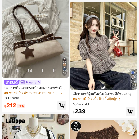
14
Bagify
4
กระเป๋าถือและกระเป๋าสะพายแฟชั่นให
ม่ ตกแต่งด้วยเข็มขัด เหมาะสำหรับงาน
#1 ขายดี
ใน สีขาว กระเป๋าสะพายผู้หญิง
เสื้อเบลาส์ผู้หญิงสไตล์เกาหลีลำลอง ฤดู
ปาร์ตี้ การรวมตัว การออกไปข้างนอก ก
80+ sold
ใบไม้ผลิ/ฤดูร้อนใหม่ ชายระบาย ชิคแล
#6 ขายดี
ใน เนื้อผ้า เสื้อผู้หญิง
ารท่องเที่ยว การช้อปปิ้ง และการใช้งาน
ะหรูหรา
100+ sold
212
ประจำวัน สามารถเก็บเหรียญ โทรศัพท์
฿
-3%
เหมาะสำหรับกระเป๋าทำงานของพนักง
239
฿
านออฟฟิศ นักศึกษามหาวิทยาลัย และ
พนักงานออฟฟิศ กระเป๋าผู้หญิงที่หรูหรา