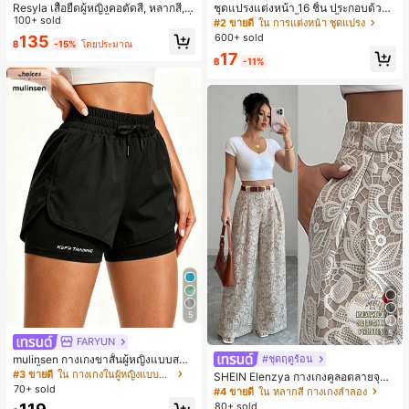
Resyla เสื้อยืดผู้หญิงคอตัดสี, หลากสี, ล
ชุดแปรงแต่งหน้า 16 ชิ้น ประกอบด้วยแ
ายพิมพ์แมวน่ารัก, เสื้อสำหรับออกไปเที่
100+ sold
ปรงแต่งหน้า 13 ชิ้น, ฟองน้ำแต่งหน้ารู
#2 ขายดี
ใน การแต่งหน้า ชุดแปรง
ยวฤดูร้อน, ดีไซน์กราฟิก, ความรู้สึกพรีเ
ปหยดน้ำ 1 ชิ้น, แปรงแป้งรองพื้นกลม 1
600+ sold
135
฿
-15%
โดยประมาณ
มียม, ลำลองอเนกประสงค์, สวมใส่ประ
ชิ้น และฟองน้ำแต่งหน้ารูปสามเหลี่ยม
17
จำวัน, กลางแจ้ง, ช้อปปิ้ง, การเดินทาง
1 ชิ้น - ชุดคลาสสิก ทำจากขนสังเคราะ
฿
-11%
เสื้อผ้ากลางแจ้ง
ห์นุ่มและเป็นมิตรต่อผิว เหมาะสำหรับผู้
หญิงและเด็กผู้หญิง เหมาะสำหรับฤดูใบ
ไม้ร่วงและฤดูหนาว
5
5
FARYUN
mulinsen กางเกงขาสั้นผู้หญิงแบบสบา
#ชุดฤดูร้อน
ยๆ สีพื้น หลวม อเนกประสงค์ กางเกงขา
#3 ขายดี
ใน กางเกงในผู้หญิงแบบแอคทีฟ
SHEIN Elenzya กางเกงคูลอตลายจุดเ
สั้นกีฬา 2-In-1 สำหรับวิ่ง ฟิตเนส และก
70+ sold
อวสูงแบบใหม่สำหรับฤดูใบไม้ผลิ/ฤดูร้อ
#4 ขายดี
ใน หลากสี กางเกงลำลอง
ารฝึกซ้อมกีฬาในฤดูร้อน
น, สไตล์หรูหราเหมาะสำหรับใส่ในชีวิต
80+ sold