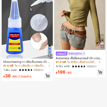
10
#ชุดฤดูร้อน
6
Bohemela เสื้อยืดคอกลมผ้าถัก แขนยา
ว สีเรียบ ใช้งานทั่วไป สำหรับผู้หญิง
Misscheering กาวติดเล็บปลอม 20 กรั
#1 ขายดี
ใน สีเขียว เสื้อตัวเก่งใส่ได้ทุกวัน
ม แรงยึดสูง เจลสติกเกอร์เล็บนุ่ม แห้งเร็
#1 ขายดี
ใน กาวติดเล็บ กาวติดเล็บและสารยึดติด
6.2k+ sold
(1000+)
ว เหมาะสำหรับผู้เริ่มต้นทำเล็บ ติดทนน
1.4k+ sold
(1000+)
196
าน
฿
-6%
36
฿
-8%
2 วันสุดท้าย