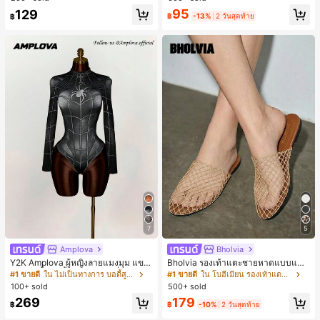
ตประจำวันและงานปาร์ตี้ ของขวัญสำห
95
129
รับผู้หญิง
฿
-13%
2 วันสุดท้าย
฿
7
5
Amplova
Bholvia
Y2K Amplova ผู้หญิงลายแมงมุม แขน
Bholvia รองเท้าแตะชายหาดแบบแบน
ยาว คอตั้ง บอดี้สูท, สไตล์แฟชั่นดาร์ก
สบาย ๆ ลายฉลุมาใหม่สำหรับผู้หญิง
#1 ขายดี
ใน ไม่เป็นทางการ บอดี้สูทผู้หญิง
#1 ขายดี
ใน โบฮีเมียน รองเท้าแตะผู้หญิง
บอดี้สูทผู้หญิง บอดี้สูทฮาโลวีน บอดี้สูท
100+ sold
500+ sold
ลายใยแมงมุม
179
269
฿
-10%
2 วันสุดท้าย
฿