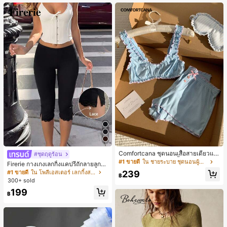
Comfortcana ชุดนอนเสื้อสายเดี่ยวแต่
#ชุดฤดูร้อน
งระบายและกางเกงขาสั้นสำหรับผู้หญิง
#1 ขายดี
ใน ชายระบาย ชุดนอนผู้หญิง
Firerie กางเกงเลกกิ้งแคปรีถักลายลูกไม้
สีดำหรูหราสำหรับผู้หญิง อเนกประสงค์
239
#1 ขายดี
ใน โพลีเอสเตอร์ เลกกิ้งสตรี
฿
สำหรับกีฬา แฟชั่น ชายหาด เทศกาลด
300+ sold
นตรี ฤดูร้อนแบบสบายๆ
199
฿