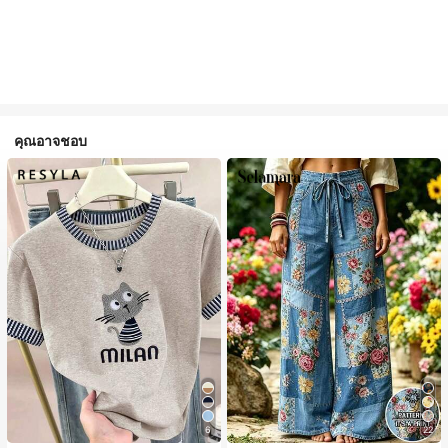
คุณอาจชอบ
6
22