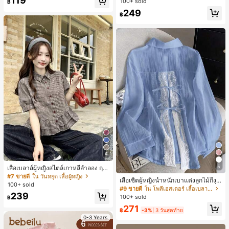
119
100+ sold
฿
ตรีหรูหรา, ของขวัญสำหรับผู้หญิง (ลาย
249
สุ่ม)
฿
4
5
เสื้อเบลาส์ผู้หญิงสไตล์เกาหลีลำลอง ฤดู
ใบไม้ผลิ/ฤดูร้อนใหม่ ชายระบาย ชิคแล
#7 ขายดี
ใน วันหยุด เสื้อผู้หญิง
เสื้อเชิ้ตผู้หญิงน้ำหนักเบาแต่งลูกไม้กึ่งโ
ะหรูหรา
100+ sold
ปร่งใสแบบเลเยอร์ รุ่นดีไซน์เนอร์แฟชั่น
#9 ขายดี
ใน โพลีเอสเตอร์ เสื้อเบลาส์ผู้หญิง
เหมาะสำหรับฤดูใบไม้ผลิ ฤดูร้อน และฤ
239
100+ sold
฿
ดูใบไม้ร่วง ซักด้วยเครื่องซักผ้าได้ สไต
271
ล์โบโฮชิค
฿
-3%
3 วันสุดท้าย
0-3 Years