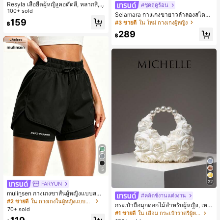
Resyla เสื้อยืดผู้หญิงคอตัดสี, หลากสี, ล
#ชุดฤดูร้อน
ายพิมพ์แมวน่ารัก, เสื้อสำหรับออกไปเที่
100+ sold
Selamara กางเกงขายาวลำลองสไตล์โ
ยวฤดูร้อน, ดีไซน์กราฟิก, ความรู้สึกพรีเ
159
บฮีเมียนสำหรับพักผ่อน สีกากี ผิวสัมผัส
#3 ขายดี
ใน ใหม่ กางเกงผู้หญิง
฿
มียม, ลำลองอเนกประสงค์, สวมใส่ประ
มีเท็กซ์เจอร์ เอวสูงทรงหลวม เอวยางยืด
จำวัน, กลางแจ้ง, ช้อปปิ้ง, การเดินทาง
289
พร้อมเชือกรูด ทรงขาตรงทิ้งตัว ขากว้า
฿
เสื้อผ้ากลางแจ้ง
ง สำหรับชายหาด ลำลอง พักผ่อน และเ
ดินทาง
5
22
FARYUN
mulinsen กางเกงขาสั้นผู้หญิงแบบสบา
#คลัตช์งานแต่งงาน
ยๆ สีพื้น หลวม อเนกประสงค์ กางเกงขา
#2 ขายดี
ใน กางเกงในผู้หญิงแบบแอคทีฟ
กระเป๋าถือมุกดอกไม้สำหรับผู้หญิง, เหม
สั้นกีฬา 2-In-1 สำหรับวิ่ง ฟิตเนส และก
70+ sold
าะสำหรับชุดราตรี, ชุดบอล, เครื่องประ
#1 ขายดี
ใน เลื่อม กระเป๋าราตรีผู้หญิง
ารฝึกซ้อมกีฬาในฤดูร้อน
ดับงานแต่งงาน, กระเป๋าสตางค์สุภาพส