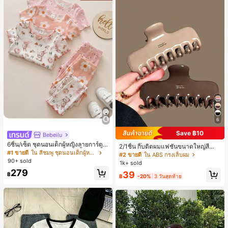
6
Save ฿10
Bebeilu
6ชิ้น/เซ็ต ชุดนอนเด็กผู้หญิงลายการ์ตูน
2/1ชิ้น กิ๊บติดผมแฟชั่นขนาดใหญ่สีน้ำ
หมีและดอกไม้ คอกลม แขนสั้น กางเกง
#1 ขายดี
ใน สีชมพู ชุดนอนเด็กผู้หญิง
ตาลชานมสำหรับผู้หญิง เหมาะสำหรับก
#2 ขายดี
ใน ABS กรงเล็บผม
ขาสั้น ขอบระบาย สวมใส่สบาย
ารอาบน้ำ ล้างหน้า และจัดแต่งทรงผม
90+ sold
1k+ sold
279
39
฿
฿
-20%
3 วันสุดท้าย