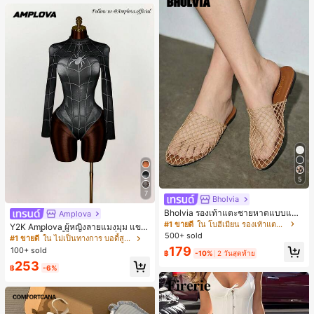
5
7
Bholvia
Bholvia รองเท้าแตะชายหาดแบบแบน
Amplova
สบาย ๆ ลายฉลุมาใหม่สำหรับผู้หญิง
#1 ขายดี
ใน โบฮีเมียน รองเท้าแตะผู้หญิง
Y2K Amplova ผู้หญิงลายแมงมุม แขน
500+ sold
ยาว คอตั้ง บอดี้สูท, สไตล์แฟชั่นดาร์ก
#1 ขายดี
ใน ไม่เป็นทางการ บอดี้สูทผู้หญิง
บอดี้สูทผู้หญิง บอดี้สูทฮาโลวีน บอดี้สูท
179
100+ sold
฿
-10%
2 วันสุดท้าย
ลายใยแมงมุม
253
฿
-6%