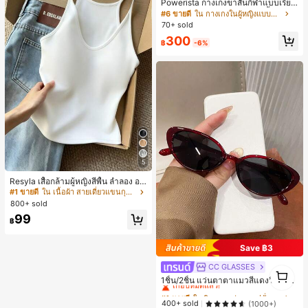
Powerista กางเกงขาสั้นกีฬาแบบเรียบ
ง่าย สไตล์วันทุกวัน กางเกงขาสั้นสบาย
#6 ขายดี
ใน กางเกงในผู้หญิงแบบแอคทีฟ
พร้อมเสวตเตอร์
70+ sold
300
฿
-6%
5
Resyla เสื้อกล้ามผู้หญิงสีพื้น ลำลอง อเ
นกประสงค์ เหมาะสำหรับใส่ซ้อนหรือใส่
#1 ขายดี
ใน เนื้อผ้า สายเดี่ยวแขนกุดสีสดใส
เดี่ยว
800+ sold
99
฿
Save ฿3
CC GLASSES
#1 ขายดี
ใน วินเทจ แว่นตาแฟชั่นผู้หญิง
1
เกือบหมดแล้ว!
1ชิ้น/2ชิ้น แว่นตาตาแมวสีแดงวินเทจ
1
สำหรับสาวฮอต - ดีไซน์กรอบมินิมอล เ
#1 ขายดี
#1 ขายดี
ใน วินเทจ แว่นตาแฟชั่นผู้หญิง
ใน วินเทจ แว่นตาแฟชั่นผู้หญิง
หมาะสำหรับชายหาดในฤดูร้อน
เกือบหมดแล้ว!
เกือบหมดแล้ว!
400+ sold
(1000+)