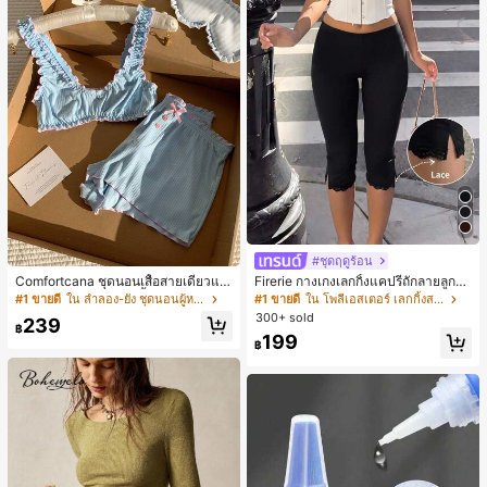
#ชุดฤดูร้อน
Comfortcana ชุดนอนเสื้อสายเดี่ยวแต่
Firerie กางเกงเลกกิ้งแคปรีถักลายลูกไม้
งระบายและกางเกงขาสั้นสำหรับผู้หญิง
สีดำหรูหราสำหรับผู้หญิง อเนกประสงค์
#1 ขายดี
ใน ลำลอง-ยัง ชุดนอนผู้หญิง
#1 ขายดี
ใน โพลีเอสเตอร์ เลกกิ้งสตรี
สำหรับกีฬา แฟชั่น ชายหาด เทศกาลด
300+ sold
239
นตรี ฤดูร้อนแบบสบายๆ
฿
199
฿