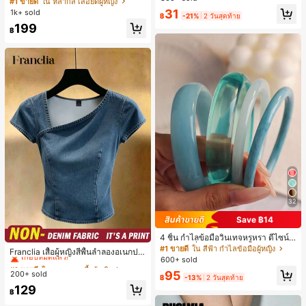
#1 ขายดี
ใน หลากสี เสื้อยืดผู้หญิง
เล็กๆ ห่วงผม อุปกรณ์เสริมผม, เหมาะสำ
สปอร์ตแฟชั่นมินิมอล ของขวัญสำหรับเ
เกือบหมดแล้ว!
31
1k+ sold
หรับการออกไปข้างนอกประจำวัน, ลำล
฿
-21%
2 วันสุดท้าย
พื่อน
อง, งานปาร์ตี้, การเดินทาง, การพักผ่อ
199
฿
น, การมัดผม, การจัดทรงผม, การแต่งห
น้า, การจับคู่ชุด, อุปกรณ์เสริมประดับผ
ม
32
Save ฿14
4 ชิ้น กำไลข้อมือวินเทจหรูหรา ดีไซน์มิ
#1 ขายดี
ใน ธรรมดา เสื้อผู้หญิง
นิมอลแฟชั่น เหมาะสำหรับใส่ในชีวิตปร
#1 ขายดี
ใน สีฟ้า กำไลข้อมือผู้หญิง
เกือบหมดแล้ว!
Franclia เสื้อผู้หญิงสีพื้นลำลองอเนกปร
ะจำวัน อะคริลิก เหมาะสำหรับใส่ในชีวิ
600+ sold
ะสงค์สำหรับใส่ประจำวัน
#1 ขายดี
#1 ขายดี
ใน ธรรมดา เสื้อผู้หญิง
ใน ธรรมดา เสื้อผู้หญิง
ตประจำวันและงานปาร์ตี้ ของขวัญสำห
95
200+ sold
เกือบหมดแล้ว!
เกือบหมดแล้ว!
รับผู้หญิง
฿
-13%
2 วันสุดท้าย
#1 ขายดี
ใน ธรรมดา เสื้อผู้หญิง
129
฿
เกือบหมดแล้ว!