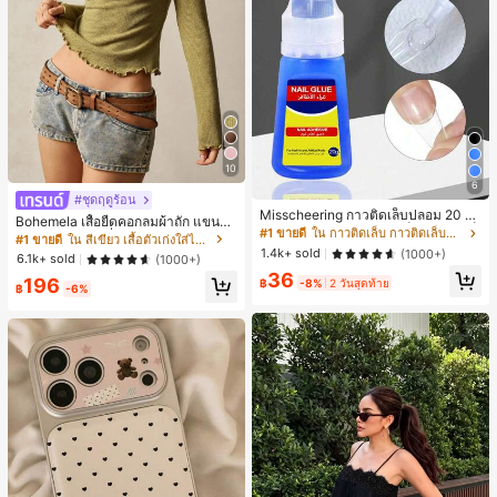
10
6
#ชุดฤดูร้อน
Misscheering กาวติดเล็บปลอม 20 กรั
Bohemela เสื้อยืดคอกลมผ้าถัก แขนยา
ม แรงยึดสูง เจลสติกเกอร์เล็บนุ่ม แห้งเร็
#1 ขายดี
ใน กาวติดเล็บ กาวติดเล็บและสารยึดติด
ว สีเรียบ ใช้งานทั่วไป สำหรับผู้หญิง
#1 ขายดี
ใน สีเขียว เสื้อตัวเก่งใส่ได้ทุกวัน
ว เหมาะสำหรับผู้เริ่มต้นทำเล็บ ติดทนน
1.4k+ sold
(1000+)
6.1k+ sold
(1000+)
าน
36
196
฿
-8%
2 วันสุดท้าย
฿
-6%