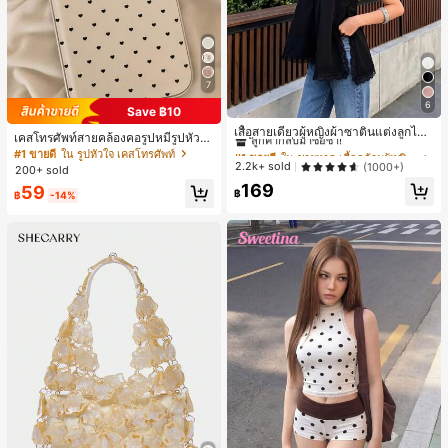
7
6
Save ฿10
#1 ขายดี
ใน ชายหาด เสื้อกล้ามผู้หญิง & Camis
ลูกค้ากลับมาซื้อซ้ำ!
เสื้อสายเดี่ยวผู้หญิงผ้าซาตินแต่งลูกไม้
เคสโทรศัพท์สายคล้องคอรูปหมีรูปหัวใจ
- เสื้อสายเดี่ยวฤดูร้อนสีขากีมีรอยผ่าด้า
#1 ขายดี
#1 ขายดี
ใน ชายหาด เสื้อกล้ามผู้หญิง & Camis
ใน ชายหาด เสื้อกล้ามผู้หญิง & Camis
สำหรับ 17 Pro Max สไตล์มินิมอลเกาห
#1 ขายดี
ใน รูปหัวใจ เคสโทรศัพท์
นข้างที่น่าดึงดูด ลำลองสีดำ สำหรับเธอ
ลีสำหรับผู้หญิง ใช้ได้กับ 16/15/14 Pro
ลูกค้ากลับมาซื้อซ้ำ!
ลูกค้ากลับมาซื้อซ้ำ!
2.2k+ sold
(1000+)
200+ sold
เคสแข็งกันกระแทกแบบเต็มตัว
#1 ขายดี
ใน ชายหาด เสื้อกล้ามผู้หญิง & Camis
169
59
฿
฿
-14%
ลูกค้ากลับมาซื้อซ้ำ!