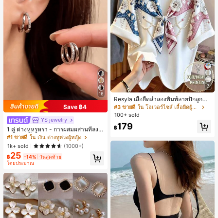
7
16
Resyla เสื้อยืดลำลองพิมพ์ลายปักลูกปัด
รูปโบว์ขนาดใหญ่สำหรับผู้หญิง
Save ฿4
#3 ขายดี
ใน โอเวอร์ไซส์ เสื้อยืดผู้หญิง
100+ sold
YS jewelry
179
฿
1 คู่ ต่างหูหรูหรา - การผสมผสานที่ลงตั
วของแฟชั่นและความซับซ้อน, ดีไซน์ส
#1 ขายดี
ใน เงิน ต่างหูห่วงผู้หญิง
องชั้น, เหมาะสำหรับสุภาพสตรีและนักเ
1k+ sold
(1000+)
รียน, ต่างหูทองแดงฝังไมโคร
25
฿
-14%
วันสุดท้าย
โดยประมาณ