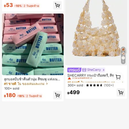
Max, 14 Pro Max, เคสโทรศัพท์สไตล์เ
53
กาหลีและน่าสนใจ, เข้ากันได้กับ 11/12/
฿
-10%
2 วันสุดท้าย
13/14/15/16 Pro Max Plus, ดีไซน์หรู
หราเหมาะสำหรับทั้งชายและหญิง, ของ
ขวัญในอุดมคติสำหรับคริสต์มาส, วันว
าเลนไทน์, อีสเตอร์, ฤดูแต่งงานและวันเ
กิดสำหรับแฟนสาว
5
SheCarry
#1 ขายดี
ใน บรรยากาศฤดูร้อน กระเป๋าหูหิ้วด้านบนผู้หญิง
1
เกือบหมดแล้ว!
SHECARRY กระเป๋าถือสตรี, สีขาว, แฟ
1
ลูกบอลบีบช้าคืนตัวนุ่ม สีชมพู แท่งเนย
ชั่น, สง่างาม, วันหยุด, งานปาร์ตี้
#1 ขายดี
#1 ขายดี
ใน บรรยากาศฤดูร้อน กระเป๋าหูหิ้วด้านบนผู้หญิง
ใน บรรยากาศฤดูร้อน กระเป๋าหูหิ้วด้านบนผู้หญิง
บีบคลายเครียด นุ่มยืดหยุ่น ของเล่นบีบ
#1 ขายดี
ใน ของเล่นและเกม
เกือบหมดแล้ว!
เกือบหมดแล้ว!
300+ sold
(100+)
4 ออนซ์ ของเล่นเกลือ เหมาะสำหรับขอ
100+ sold
#1 ขายดี
ใน บรรยากาศฤดูร้อน กระเป๋าหูหิ้วด้านบนผู้หญิง
งขวัญวันหยุด ของขวัญสนุกและน่ารัก
499
฿
180
ของขวัญวันเกิด ของขวัญอีสเตอร์ ของ
เกือบหมดแล้ว!
฿
-18%
2 วันสุดท้าย
ขวัญฮาโลวีน ของขวัญคริสต์มาส ของข
วัญปาร์ตี้ สกวิชชี่ ของเล่นสกวิชชี่ ของเ
ล่นคลายเครียดสกวิชชี่ สกวิชชี่เกี๊ยว ขอ
งเล่นสำหรับผู้ใหญ่ ผู้หญิง สกวิชชี่กรอบ
สกวิชชี่เนยกรอบ บีบ ลูกบอลสลัชชี่