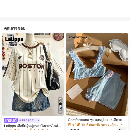
คุณอาจชอบ
19
Comfortcana ชุดนอนเสื้อสายเดี่ยวแต่
#ชุดฤดูร้อน
งระบายและกางเกงขาสั้นสำหรับผู้หญิง
#1 ขายดี
ใน ลำลอง-ยัง ชุดนอนผู้หญิง
Lalippa เสื้อยืดผู้หญิงทรงโอเวอร์ไซส์ค
วามยาวกลาง คอกลม ไหล่ตก ลายพิมพ์