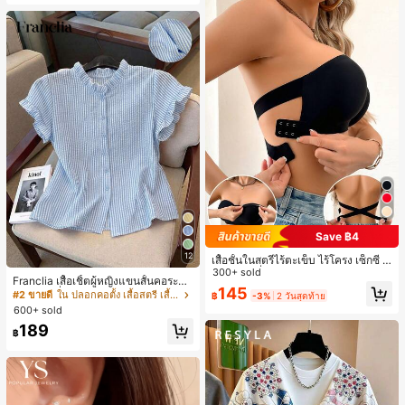
Save ฿4
12
เสื้อชั้นในสตรีไร้ตะเข็บ ไร้โครง เซ็กซี่ ด้
านข้างไม่ลื่น แผ่นรองถอดได้ ลายไขว้ห
300+ sold
Franclia เสื้อเชิ้ตผู้หญิงแขนสั้นคอระบา
ลัง ไร้สาย สบายตลอดวัน
145
ยกระดุมเดี่ยวลายทาง
#2 ขายดี
ใน ปลอกคอตั้ง เสื้อสตรี เสื้อเบลาส์ & Tee
฿
-3%
2 วันสุดท้าย
600+ sold
189
฿