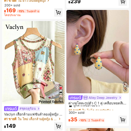
239
#1 ขายดี
ใน ยาว เสื้อยืดผู้หญิง
฿
ตัวอักษรและลายทางแนวตั้ง สไตล์แฟชั่
200+ sold
นมินิมอล ของขวัญให้เพื่อน
169
฿
-15%
วันสุดท้าย
โดยประมาณ
Alley Deep Jewelry
#1 ขายดี
ใน โบโฮ ต่างหูผู้หญิง
16
ลูกค้ากลับมาซื้อซ้ำ!
ต่างหูโลหะรูปตัว C 1 คู่ เคลือบหยดสีเห
ลือง ลายจุดสีน้ำเงิน สไตล์ยุโรปและอเม
เกือบหมดแล้ว!
#1 ขายดี
#1 ขายดี
ใน โบโฮ ต่างหูผู้หญิง
ใน โบโฮ ต่างหูผู้หญิง
#ชุดฤดูร้อน
ริกัน แฟชั่นส่วนตัว หวานและสง่างาม
300+ sold
ลูกค้ากลับมาซื้อซ้ำ!
ลูกค้ากลับมาซื้อซ้ำ!
Vaclyn เสื้อกล้ามแฟชั่นลำลองผู้หญิง ล
สำหรับผู้หญิงและเด็กหญิง สำหรับการเ
ายแพตช์เวิร์ก แขนกุด คอกลม ติดกระดุ
เกือบหมดแล้ว!
เกือบหมดแล้ว!
#1 ขายดี
ใน โบโฮ ต่างหูผู้หญิง
35
#1 ขายดี
ใน ใหม่ เสื้อกล้ามผู้หญิง & Camis
ดินทาง งานแต่งงาน ปาร์ตี้ วันเกิด ของ
฿
-10%
2 วันสุดท้าย
ม
ลูกค้ากลับมาซื้อซ้ำ!
ขวัญคริสต์มาส 2026
149
฿
เกือบหมดแล้ว!