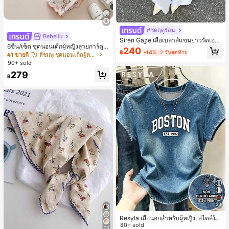
#ชุดฤดูร้อน
Bebeilu
Siren Gaze เสื้อเบลาส์แขนยาวรัดเอว
6ชิ้น/เซ็ต ชุดนอนเด็กผู้หญิงลายการ์ตูน
ลายจุดสีน้ำตาลใหม่สำหรับฤดูใบไม้ร่ว
240
฿
-14%
2 วันสุดท้าย
หมีและดอกไม้ คอกลม แขนสั้น กางเกง
งสำหรับผู้หญิง
#1 ขายดี
ใน สีชมพู ชุดนอนเด็กผู้หญิง
ขาสั้น ขอบระบาย สวมใส่สบาย
90+ sold
279
฿
23
Resyla เสื้อนอกสำหรับผู้หญิง, สไตล์ให
ม่ฤดูร้อน, กีฬากลางแจ้งแบบสบายๆ, ลา
80+ sold
23