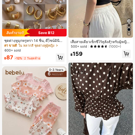
Save ฿12
4
ชุดต่างหูมุกหรูหรา 14 ชิ้น, ดีไซน์มินิมอ
เสื้อสายเดี่ยวเซ็กซี่ไร้หลังสำหรับผู้หญิง
ลใหม่ที่เป็นเอกลักษณ์ ต่างหูที่สง่างาม
#1 ขายดี
ใน หลากสี ชุดต่างหูผู้หญิง
พร้อมบราแบบมีฟองน้ำ, เสื้อกล้ามแขน
500+ sold
(1000+)
สำหรับผู้หญิง, ของขวัญสำหรับเธอ
กุด, เสื้อลำลองสีดำสำหรับฤดูร้อน
600+ sold
159
฿
87
฿
-12%
2 วันสุดท้าย
0-3 Years