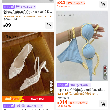
ยออกแบบ, พิมพ์ตัวอักษร & ตัวเลข สีน้ำ
84
฿
-15%
วันสุดท้าย
เงิน แฟชั่น & อเนกประสงค์ เสื้อยืด, สตรี
YWGSDZ
โดยประมาณ
#1 ขายดี
ใน สีเบจ ผ้าพันคอทรงสี่เหลี่ยมและผ้าพันคอสำหรับผู้
ทแวร์ถ่ายภาพ, สไตล์สตรีท, เทศกาล, เ
ลูกค้ากลับมาซื้อซ้ำ!
60ซม. ผ้าพันคอผ้าไหมลายดอกไม้ Dit
สื้อยืดสำหรับผู้หญิง
sy สีเบจ, เครื่องประดับใหม่สำหรับผู้หญิ
#1 ขายดี
#1 ขายดี
ใน สีเบจ ผ้าพันคอทรงสี่เหลี่ยมและผ้าพันคอสำหรับผู้
ใน สีเบจ ผ้าพันคอทรงสี่เหลี่ยมและผ้าพันคอสำหรับผู้
งฤดูใบไม้ผลิ/ฤดูใบไม้ร่วง, ผ้าพันคอผืน
300+ sold
ลูกค้ากลับมาซื้อซ้ำ!
ลูกค้ากลับมาซื้อซ้ำ!
บางอเนกประสงค์หรูหรา
#1 ขายดี
ใน สีเบจ ผ้าพันคอทรงสี่เหลี่ยมและผ้าพันคอสำหรับผู้
89
฿
ลูกค้ากลับมาซื้อซ้ำ!
6
#เอวสูงฤดูร้อน
Bikinx ชุดบิกินี่ผู้หญิงสายถักไหล่ เสื้อว่า
5
ยน้ำวันพีซมีโครงพร้อมสายผูกหลังสีตัด
#2 ขายดี
ใน ปกติ ชุดบิกินี่เข้าชุด
กัน สำหรับเที่ยวพักผ่อน ชายหาด ฤดูร้อ
70+ sold
Save ฿51
น
314
฿
-15%
วันสุดท้าย
#ปาร์ตี้ก่อนแต่งงาน
โดยประมาณ