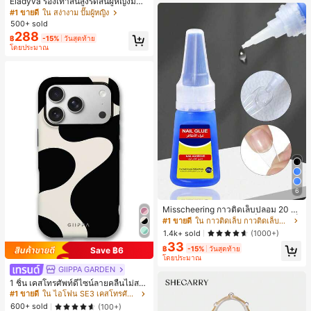
Eladyva รองเท้าส้นสูงรัดส้นผู้หญิงมีดอ
กไม้ประดับตาข่ายเสริมและสามารถสว
#1 ขายดี
ใน สง่างาม ปั๊มผู้หญิง
มได้สองแบบ ส้นสูง 7 ซม. รูปแบบโรมัน
500+ sold
หรูหรา ส้นเข็ม ลุคเทพนิยาย
288
฿
-15%
วันสุดท้าย
โดยประมาณ
6
Misscheering กาวติดเล็บปลอม 20 กรั
ม แรงยึดสูง เจลสติกเกอร์เล็บนุ่ม แห้งเร็
#1 ขายดี
ใน กาวติดเล็บ กาวติดเล็บและสารยึดติด
ว เหมาะสำหรับผู้เริ่มต้นทำเล็บ ติดทนน
1.4k+ sold
(1000+)
าน
33
฿
-15%
วันสุดท้าย
Save ฿6
โดยประมาณ
GIIPPA GARDEN
1 ชิ้น เคสโทรศัพท์ดีไซน์ลายคลื่นไม่สม
มาตรสำหรับ Phone 17 Pro Max, เหม
#1 ขายดี
ใน ไอโฟน SE3 เคสโทรศัพท์แฟชั่น
าะสำหรับ Phone 16 Pro Max, 15 Pro
600+ sold
(100+)