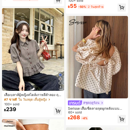
100+ sold
ห์นุ่มและเป็นมิตรต่อผิว เหมาะสำหรับผู้
55
฿
-50%
2 วันสุดท้าย
หญิงและเด็กผู้หญิง เหมาะสำหรับฤดูใบ
ไม้ร่วงและฤดูหนาว
4
เสื้อเบลาส์ผู้หญิงสไตล์เกาหลีลำลอง ฤดู
ใบไม้ผลิ/ฤดูร้อนใหม่ ชายระบาย ชิคแล
#7 ขายดี
ใน วันหยุด เสื้อผู้หญิง
#ชุดฤดูร้อน
ะหรูหรา
100+ sold
Serisse เสื้อเชิ้ตลายจุดผูกหลังแบบลำล
239
฿
องสำหรับฤดูร้อน
60+ sold
268
฿
-4%