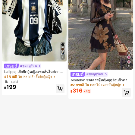
9
#ชุดฤดูร้อน
6
Lalippa เสื้อยืดผู้หญิงแขนสั้นไหล่ตก ค
#ชุดฤดูร้อน
อวีปกเสื้อ ลายพิมพ์ดิจิทัลลายทาง สไตล์
#1 ขายดี
ใน หลากสี เสื้อยืดผู้หญิง
Modelyn ชุดเดรสผู้หญิงฤดูร้อนผ้าตาข่
สปอร์ตแฟชั่นมินิมอล ของขวัญสำหรับเ
1k+ sold
ายพิมพ์ลาย คอไม่สมมาตร จับจีบ หรูหร
พื่อน
#2 ขายดี
ใน ดอกไม้ เดรสสั้นผู้หญิง
199
฿
า เซ็กซี่
316
฿
-4%