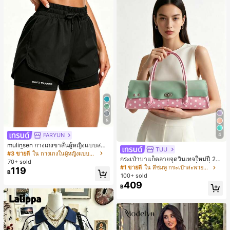
5
FARYUN
4
mulinsen กางเกงขาสั้นผู้หญิงแบบสบา
TUU
ยๆ สีพื้น หลวม อเนกประสงค์ กางเกงขา
#3 ขายดี
ใน กางเกงในผู้หญิงแบบแอคทีฟ
กระเป๋าบาแก็ตลายจุดวินเทจใหม่ปี 20
สั้นกีฬา 2-In-1 สำหรับวิ่ง ฟิตเนส และก
70+ sold
26 สำหรับผู้หญิง กระเป๋าเจลลี่แฟชั่นสไ
ารฝึกซ้อมกีฬาในฤดูร้อน
#1 ขายดี
ใน สีชมพู กระเป๋าสะพายผู้หญิง
119
฿
ตล์หวาน ความจุขนาดใหญ่ กระเป๋าสะ
100+ sold
พายไหล่สำหรับเดินทางไปทำงาน
409
฿