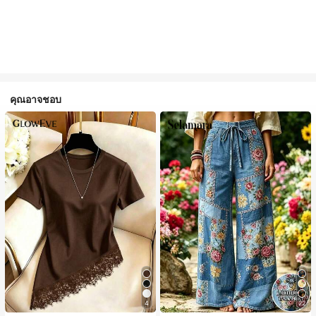
คุณอาจชอบ
4
22