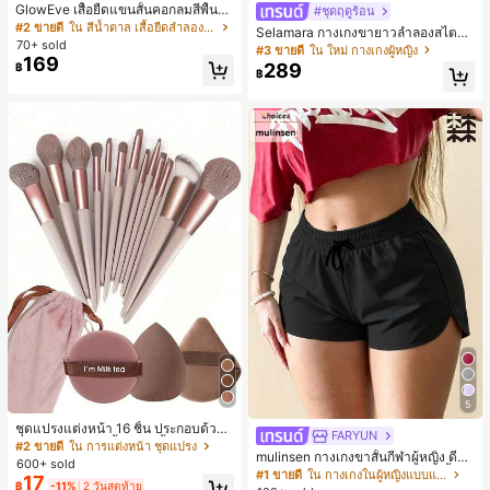
GlowEve เสื้อยืดแขนสั้นคอกลมสีพื้นลำ
#ชุดฤดูร้อน
ลองอเนกประสงค์สำหรับผู้หญิง
#2 ขายดี
ใน สีน้ำตาล เสื้อยืดลำลองพื้นฐาน
Selamara กางเกงขายาวลำลองสไตล์โ
70+ sold
บฮีเมียนสำหรับพักผ่อน สีกากี ผิวสัมผัส
#3 ขายดี
ใน ใหม่ กางเกงผู้หญิง
169
มีเท็กซ์เจอร์ เอวสูงทรงหลวม เอวยางยืด
289
฿
฿
พร้อมเชือกรูด ทรงขาตรงทิ้งตัว ขากว้า
ง สำหรับชายหาด ลำลอง พักผ่อน และเ
ดินทาง
5
ชุดแปรงแต่งหน้า 16 ชิ้น ประกอบด้วยแ
FARYUN
ปรงแต่งหน้า 13 ชิ้น, ฟองน้ำแต่งหน้ารู
#2 ขายดี
ใน การแต่งหน้า ชุดแปรง
mulinsen กางเกงขาสั้นกีฬาผู้หญิง ดีไซ
ปหยดน้ำ 1 ชิ้น, แปรงแป้งรองพื้นกลม 1
600+ sold
น์ปลายเปิด เอวยืดหยุ่น กางเกงขาสั้น
ชิ้น และฟองน้ำแต่งหน้ารูปสามเหลี่ยม
#1 ขายดี
ใน กางเกงในผู้หญิงแบบแอคทีฟ
17
ลำลองกีฬาฤดูร้อน ความยาว 3/4
฿
-11%
2 วันสุดท้าย
1 ชิ้น - ชุดคลาสสิก ทำจากขนสังเคราะ