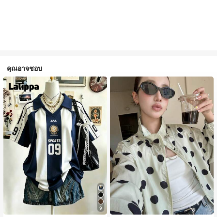
คุณอาจชอบ
9
#1 ขายดี
ใน กระเป๋า เสื้อคลุมลำลอง