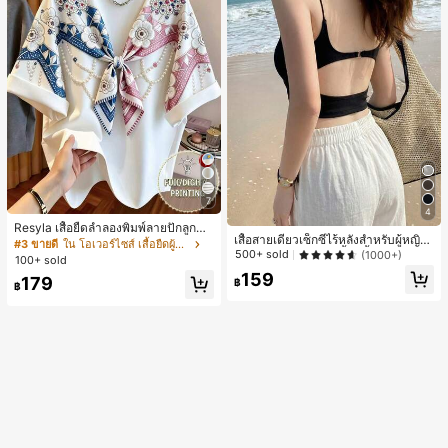
7
4
Resyla เสื้อยืดลำลองพิมพ์ลายปักลูกปัด
เสื้อสายเดี่ยวเซ็กซี่ไร้หลังสำหรับผู้หญิง
รูปโบว์ขนาดใหญ่สำหรับผู้หญิง
#3 ขายดี
ใน โอเวอร์ไซส์ เสื้อยืดผู้หญิง
พร้อมบราแบบมีฟองน้ำ, เสื้อกล้ามแขน
500+ sold
(1000+)
100+ sold
กุด, เสื้อลำลองสีดำสำหรับฤดูร้อน
159
179
฿
฿