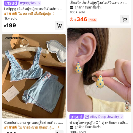
ลูกค้ากลับมาซื้อซ้ำ!
เสื้อแจ็คเก็ตสั้นผู้หญิงสไตล์วินเทจ ลายจุ
#ชุดฤดูร้อน
ดขนาดใหญ่ คอตั้ง เอวเข้ารูป แขนพอง
#1 ขายดี
#1 ขายดี
ใน กระเป๋า เสื้อคลุมลำลอง
ใน กระเป๋า เสื้อคลุมลำลอง
Lalippa เสื้อยืดผู้หญิงแขนสั้นไหล่ตก ค
ทรงหลวม แฟชั่นอเนกประสงค์ สำหรับใ
100+ sold
ลูกค้ากลับมาซื้อซ้ำ!
ลูกค้ากลับมาซื้อซ้ำ!
อวีปกเสื้อ ลายพิมพ์ดิจิทัลลายทาง สไตล์
#1 ขายดี
ใน หลากสี เสื้อยืดผู้หญิง
ส่ประจำวันและไปเที่ยวพักผ่อน
สปอร์ตแฟชั่นมินิมอล ของขวัญสำหรับเ
#1 ขายดี
ใน กระเป๋า เสื้อคลุมลำลอง
346
1k+ sold
฿
-15%
พื่อน
ลูกค้ากลับมาซื้อซ้ำ!
199
฿
Alley Deep Jewelry
#1 ขายดี
ใน โบโฮ ต่างหูผู้หญิง
ลูกค้ากลับมาซื้อซ้ำ!
Comfortcana ชุดนอนเสื้อสายเดี่ยวแต่
ต่างหูโลหะรูปตัว C 1 คู่ เคลือบหยดสีเห
งระบายและกางเกงขาสั้นสำหรับผู้หญิง
ลือง ลายจุดสีน้ำเงิน สไตล์ยุโรปและอเม
เกือบหมดแล้ว!
#1 ขายดี
ใน ชายระบาย ชุดนอนผู้หญิง
#1 ขายดี
#1 ขายดี
ใน โบโฮ ต่างหูผู้หญิง
ใน โบโฮ ต่างหูผู้หญิง
ริกัน แฟชั่นส่วนตัว หวานและสง่างาม
300+ sold
ลูกค้ากลับมาซื้อซ้ำ!
ลูกค้ากลับมาซื้อซ้ำ!