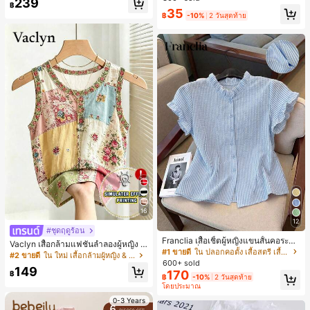
239
สำหรับผู้หญิงและเด็กหญิง สำหรับการเ
฿
เกือบหมดแล้ว!
เกือบหมดแล้ว!
#1 ขายดี
ใน โบโฮ ต่างหูผู้หญิง
35
ดินทาง งานแต่งงาน ปาร์ตี้ วันเกิด ของ
฿
-10%
2 วันสุดท้าย
ลูกค้ากลับมาซื้อซ้ำ!
ขวัญคริสต์มาส 2026
เกือบหมดแล้ว!
16
12
#ชุดฤดูร้อน
Franclia เสื้อเชิ้ตผู้หญิงแขนสั้นคอระบา
Vaclyn เสื้อกล้ามแฟชั่นลำลองผู้หญิง ล
ยกระดุมเดี่ยวลายทาง
#1 ขายดี
ใน ปลอกคอตั้ง เสื้อสตรี เสื้อเบลาส์ & Tee
ายแพตช์เวิร์ก แขนกุด คอกลม ติดกระดุ
#2 ขายดี
ใน ใหม่ เสื้อกล้ามผู้หญิง & Camis
600+ sold
ม
149
170
฿
฿
-10%
2 วันสุดท้าย
โดยประมาณ
0-3 Years