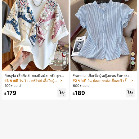
7
12
Resyla เสื้อยืดลำลองพิมพ์ลายปักลูกปัด
Franclia เสื้อเชิ้ตผู้หญิงแขนสั้นคอระบา
รูปโบว์ขนาดใหญ่สำหรับผู้หญิง
ยกระดุมเดี่ยวลายทาง
#3 ขายดี
ใน โอเวอร์ไซส์ เสื้อยืดผู้หญิง
#2 ขายดี
ใน ปลอกคอตั้ง เสื้อสตรี เสื้อเบลาส์ & Tee
100+ sold
600+ sold
179
189
฿
฿