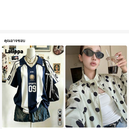
คุณอาจชอบ
9
#1 ขายดี
ใน กระเป๋า เสื้อคลุมลำลอง