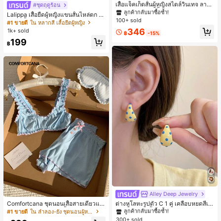
ลูกค้ากลับมาซื้อซ้ำ!
เสื้อแจ็คเก็ตสั้นผู้หญิงสไตล์วินเทจ ลายจุ
#ชุดฤดูร้อน
ดขนาดใหญ่ คอตั้ง เอวเข้ารูป แขนพอง
#1 ขายดี
#1 ขายดี
ใน กระเป๋า เสื้อคลุมลำลอง
ใน กระเป๋า เสื้อคลุมลำลอง
Lalippa เสื้อยืดผู้หญิงแขนสั้นไหล่ตก ค
ทรงหลวม แฟชั่นอเนกประสงค์ สำหรับใ
100+ sold
ลูกค้ากลับมาซื้อซ้ำ!
ลูกค้ากลับมาซื้อซ้ำ!
อวีปกเสื้อ ลายพิมพ์ดิจิทัลลายทาง สไตล์
#1 ขายดี
ใน หลากสี เสื้อยืดผู้หญิง
ส่ประจำวันและไปเที่ยวพักผ่อน
สปอร์ตแฟชั่นมินิมอล ของขวัญสำหรับเ
#1 ขายดี
ใน กระเป๋า เสื้อคลุมลำลอง
346
1k+ sold
฿
-15%
พื่อน
ลูกค้ากลับมาซื้อซ้ำ!
199
฿
Alley Deep Jewelry
#1 ขายดี
ใน โบโฮ ต่างหูผู้หญิง
ลูกค้ากลับมาซื้อซ้ำ!
Comfortcana ชุดนอนเสื้อสายเดี่ยวแต่
ต่างหูโลหะรูปตัว C 1 คู่ เคลือบหยดสีเห
งระบายและกางเกงขาสั้นสำหรับผู้หญิง
ลือง ลายจุดสีน้ำเงิน สไตล์ยุโรปและอเม
เกือบหมดแล้ว!
#1 ขายดี
ใน ลำลอง-ยัง ชุดนอนผู้หญิง
#1 ขายดี
#1 ขายดี
ใน โบโฮ ต่างหูผู้หญิง
ใน โบโฮ ต่างหูผู้หญิง
ริกัน แฟชั่นส่วนตัว หวานและสง่างาม
300+ sold
ลูกค้ากลับมาซื้อซ้ำ!
ลูกค้ากลับมาซื้อซ้ำ!