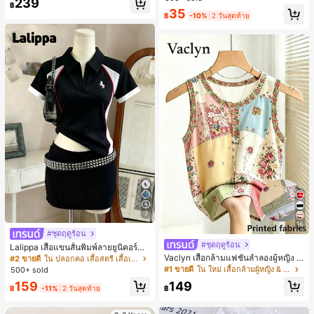
239
สำหรับผู้หญิงและเด็กหญิง สำหรับการเ
฿
เกือบหมดแล้ว!
เกือบหมดแล้ว!
#1 ขายดี
ใน โบโฮ ต่างหูผู้หญิง
35
ดินทาง งานแต่งงาน ปาร์ตี้ วันเกิด ของ
฿
-10%
2 วันสุดท้าย
ลูกค้ากลับมาซื้อซ้ำ!
ขวัญคริสต์มาส 2026
เกือบหมดแล้ว!
7
16
#ชุดฤดูร้อน
#ชุดฤดูร้อน
Lalippa เสื้อแขนสั้นพิมพ์ลายยูนิคอร์นล
ายทางสีตัดกันสำหรับผู้หญิง สไตล์วิทย
Vaclyn เสื้อกล้ามแฟชั่นลำลองผู้หญิง ล
#2 ขายดี
ใน ปลอกคอ เสื้อสตรี เสื้อเบลาส์ & Tee
าลัย
ายแพตช์เวิร์ก แขนกุด คอกลม ติดกระดุ
#1 ขายดี
ใน ใหม่ เสื้อกล้ามผู้หญิง & Camis
500+ sold
ม
159
149
฿
-11%
2 วันสุดท้าย
฿