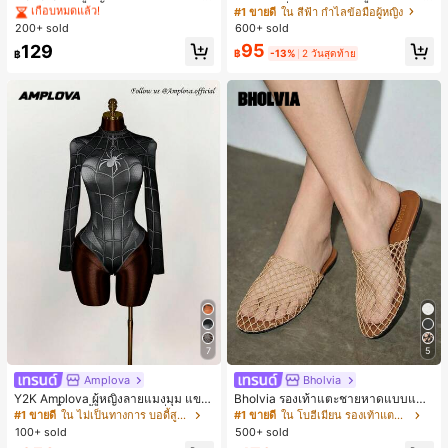
ะสงค์สำหรับใส่ประจำวัน
นิมอลแฟชั่น เหมาะสำหรับใส่ในชีวิตปร
#1 ขายดี
#1 ขายดี
ใน ธรรมดา เสื้อผู้หญิง
ใน ธรรมดา เสื้อผู้หญิง
#1 ขายดี
ใน สีฟ้า กำไลข้อมือผู้หญิง
ะจำวัน อะคริลิก เหมาะสำหรับใส่ในชีวิ
200+ sold
600+ sold
เกือบหมดแล้ว!
เกือบหมดแล้ว!
ตประจำวันและงานปาร์ตี้ ของขวัญสำห
#1 ขายดี
ใน ธรรมดา เสื้อผู้หญิง
95
129
รับผู้หญิง
฿
-13%
2 วันสุดท้าย
฿
เกือบหมดแล้ว!
7
5
Amplova
Bholvia
Y2K Amplova ผู้หญิงลายแมงมุม แขน
Bholvia รองเท้าแตะชายหาดแบบแบน
ยาว คอตั้ง บอดี้สูท, สไตล์แฟชั่นดาร์ก
สบาย ๆ ลายฉลุมาใหม่สำหรับผู้หญิง
#1 ขายดี
ใน ไม่เป็นทางการ บอดี้สูทผู้หญิง
#1 ขายดี
ใน โบฮีเมียน รองเท้าแตะผู้หญิง
บอดี้สูทผู้หญิง บอดี้สูทฮาโลวีน บอดี้สูท
100+ sold
500+ sold
ลายใยแมงมุม