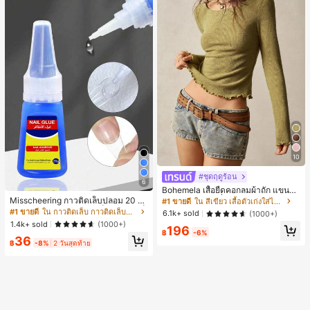
10
#ชุดฤดูร้อน
6
Bohemela เสื้อยืดคอกลมผ้าถัก แขนยา
ว สีเรียบ ใช้งานทั่วไป สำหรับผู้หญิง
Misscheering กาวติดเล็บปลอม 20 กรั
#1 ขายดี
ใน สีเขียว เสื้อตัวเก่งใส่ได้ทุกวัน
ม แรงยึดสูง เจลสติกเกอร์เล็บนุ่ม แห้งเร็
#1 ขายดี
ใน กาวติดเล็บ กาวติดเล็บและสารยึดติด
6.1k+ sold
(1000+)
ว เหมาะสำหรับผู้เริ่มต้นทำเล็บ ติดทนน
1.4k+ sold
(1000+)
196
าน
฿
-6%
36
฿
-8%
2 วันสุดท้าย