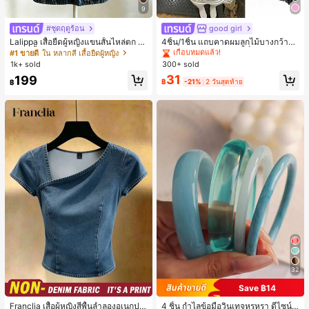
9
#ชุดฤดูร้อน
good girl
#1 ขายดี
ใน 20-30% อ อุปกรณ์ผมของผู้หญิง
เกือบหมดแล้ว!
Lalippa เสื้อยืดผู้หญิงแขนสั้นไหล่ตก ค
4ชิ้น/1ชิ้น แถบคาดผมลูกไม้บางกว้างยื
อวีปกเสื้อ ลายพิมพ์ดิจิทัลลายทาง สไตล์
ดหยุ่นสำหรับผู้หญิง, แฟชั่นอเนกประสง
#1 ขายดี
ใน หลากสี เสื้อยืดผู้หญิง
#1 ขายดี
#1 ขายดี
ใน 20-30% อ อุปกรณ์ผมของผู้หญิง
ใน 20-30% อ อุปกรณ์ผมของผู้หญิง
สปอร์ตแฟชั่นมินิมอล ของขวัญสำหรับเ
ค์พรีเมียมหรูหราสไตล์มินิมอล ผ้าพันคอ
1k+ sold
300+ sold
เกือบหมดแล้ว!
เกือบหมดแล้ว!
พื่อน
เล็กๆ ห่วงผม อุปกรณ์เสริมผม, เหมาะสำ
#1 ขายดี
ใน 20-30% อ อุปกรณ์ผมของผู้หญิง
31
199
หรับการออกไปข้างนอกประจำวัน, ลำล
฿
-21%
2 วันสุดท้าย
฿
เกือบหมดแล้ว!
อง, งานปาร์ตี้, การเดินทาง, การพักผ่อ
น, การมัดผม, การจัดทรงผม, การแต่งห
น้า, การจับคู่ชุด, อุปกรณ์เสริมประดับผ
ม
32
Save ฿14
#1 ขายดี
ใน ธรรมดา เสื้อผู้หญิง
เกือบหมดแล้ว!
Franclia เสื้อผู้หญิงสีพื้นลำลองอเนกปร
4 ชิ้น กำไลข้อมือวินเทจหรูหรา ดีไซน์มิ