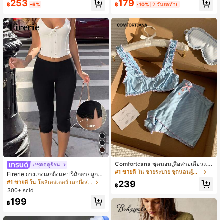
253
179
฿
-6%
฿
-10%
2 วันสุดท้าย
Comfortcana ชุดนอนเสื้อสายเดี่ยวแต่
#ชุดฤดูร้อน
งระบายและกางเกงขาสั้นสำหรับผู้หญิง
#1 ขายดี
ใน ชายระบาย ชุดนอนผู้หญิง
Firerie กางเกงเลกกิ้งแคปรีถักลายลูกไม้
สีดำหรูหราสำหรับผู้หญิง อเนกประสงค์
239
#1 ขายดี
ใน โพลีเอสเตอร์ เลกกิ้งสตรี
฿
สำหรับกีฬา แฟชั่น ชายหาด เทศกาลด
300+ sold
นตรี ฤดูร้อนแบบสบายๆ
199
฿