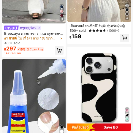
4
11
เสื้อสายเดี่ยวเซ็กซี่ไร้หลังสำหรับผู้หญิง
#ชุดฤดูร้อน
พร้อมบราแบบมีฟองน้ำ, เสื้อกล้ามแขน
500+ sold
(1000+)
Breezaya กางเกงขายาวเอวสูงทรงหล
กุด, เสื้อลำลองสีดำสำหรับฤดูร้อน
159
฿
วมขาบานสำหรับผู้หญิง สีขาวเรียบหรูส
#1 ขายดี
ใน เนื้อผ้า กางเกงขายาวลำลองผ้า
ไตล์ชิค เหมาะสำหรับใส่เที่ยวทะเล วันห
400+ sold
ยุดพักผ่อนฤดูร้อน ลุคสบายๆ ใส่ได้หลา
297
฿
-15%
3 วันสุดท้าย
ยโอกาสในชีวิตประจำวัน
โดยประมาณ
Save ฿6