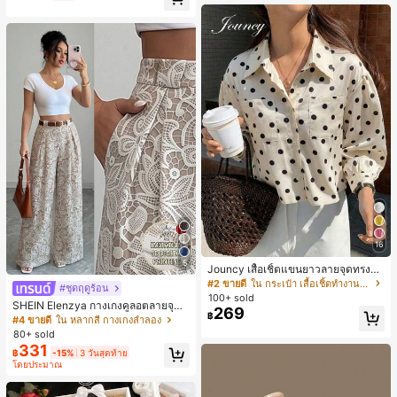
น์หัวเหลี่ยม ชิคและหรูหรา สำหรับเดทไ
นท์
16
5
Jouncy เสื้อเชิ้ตแขนยาวลายจุดทรงหล
วมสำหรับผู้หญิง
#2 ขายดี
ใน กระเป๋า เสื้อเชิ้ตทำงานมีกระเป๋า
#ชุดฤดูร้อน
100+ sold
SHEIN Elenzya กางเกงคูลอตลายจุดเ
269
฿
อวสูงแบบใหม่สำหรับฤดูใบไม้ผลิ/ฤดูร้อ
#4 ขายดี
ใน หลากสี กางเกงลำลอง
น, สไตล์หรูหราเหมาะสำหรับใส่ในชีวิต
80+ sold
ประจำวันและทำงาน, ให้ความรู้สึกวินเ
331
฿
-15%
3 วันสุดท้าย
ทจสำหรับฤดูรับปริญญา, เทศกาลดนตร
โดยประมาณ
ี, การแข่งม้าดาร์บี้, วันประกาศอิสรภาพ