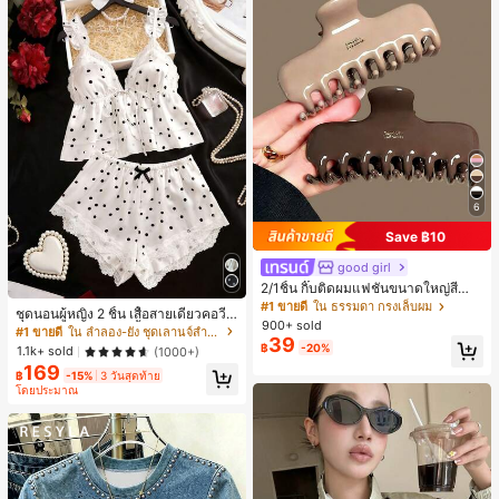
6
Save ฿10
good girl
2/1ชิ้น กิ๊บติดผมแฟชั่นขนาดใหญ่สีน้ำ
ตาลชานมสำหรับผู้หญิง เหมาะสำหรับก
#1 ขายดี
ใน ธรรมดา กรงเล็บผม
ชุดนอนผู้หญิง 2 ชิ้น เสื้อสายเดี่ยวคอวีลู
ารอาบน้ำ ล้างหน้า และจัดแต่งทรงผม
900+ sold
กไม้ พร้อมกางเกงขาสั้นแต่งลูกไม้ แต่ง
#1 ขายดี
ใน ลำลอง-ยัง ชุดเลานจ์สำหรับผู้หญิง
39
โบว์ที่เอว ชุดลำลองผู้หญิงนุ่มสบายน่ารั
฿
-20%
1.1k+ sold
(1000+)
ก สไตล์เอสเธติก
169
฿
-15%
3 วันสุดท้าย
โดยประมาณ