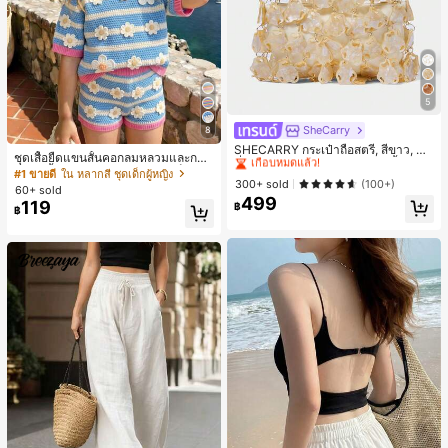
5
SheCarry
#1 ขายดี
ใน บรรยากาศฤดูร้อน กระเป๋าหูหิ้วด้านบนผู้หญิง
8
เกือบหมดแล้ว!
SHECARRY กระเป๋าถือสตรี, สีขาว, แฟ
ชุดเสื้อยืดแขนสั้นคอกลมหลวมและกาง
ชั่น, สง่างาม, วันหยุด, งานปาร์ตี้
#1 ขายดี
#1 ขายดี
ใน บรรยากาศฤดูร้อน กระเป๋าหูหิ้วด้านบนผู้หญิง
ใน บรรยากาศฤดูร้อน กระเป๋าหูหิ้วด้านบนผู้หญิง
เกงขาสั้นไบค์เกอร์รัดรูปสำหรับเด็กผู้ห
#1 ขายดี
ใน หลากสี ชุดเด็กผู้หญิง
เกือบหมดแล้ว!
เกือบหมดแล้ว!
300+ sold
(100+)
ญิง สไตล์มินิมอล เหมาะสำหรับฤดูใบไ
60+ sold
ม้ผลิและฤดูร้อน
499
#1 ขายดี
ใน บรรยากาศฤดูร้อน กระเป๋าหูหิ้วด้านบนผู้หญิง
119
฿
฿
เกือบหมดแล้ว!