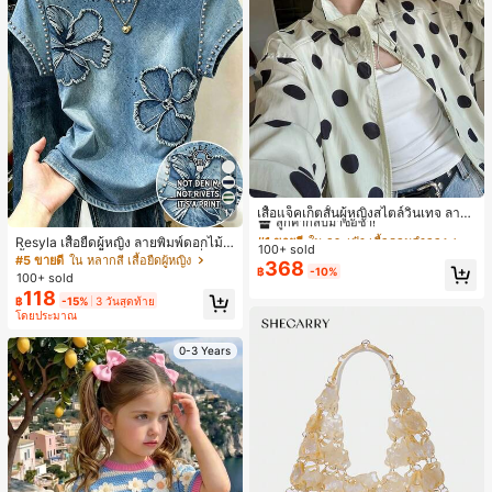
#1 ขายดี
ใน กระเป๋า เสื้อคลุมลำลอง
ลูกค้ากลับมาซื้อซ้ำ!
เสื้อแจ็คเก็ตสั้นผู้หญิงสไตล์วินเทจ ลายจุ
17
ดขนาดใหญ่ คอตั้ง เอวเข้ารูป แขนพอง
#1 ขายดี
#1 ขายดี
ใน กระเป๋า เสื้อคลุมลำลอง
ใน กระเป๋า เสื้อคลุมลำลอง
Resyla เสื้อยืดผู้หญิง ลายพิมพ์ดอกไม้สี
ทรงหลวม แฟชั่นอเนกประสงค์ สำหรับใ
100+ sold
ลูกค้ากลับมาซื้อซ้ำ!
ลูกค้ากลับมาซื้อซ้ำ!
น้ำเงินวินเทจ เสื้อสำหรับออกไปเที่ยวฤ
ส่ประจำวันและไปเที่ยวพักผ่อน
#5 ขายดี
ใน หลากสี เสื้อยืดผู้หญิง
368
#1 ขายดี
ใน กระเป๋า เสื้อคลุมลำลอง
฿
-10%
ดูร้อน ดีไซน์กราฟิก สบายๆ อเนกประสง
100+ sold
ค์ สวมใส่ประจำวัน กลางแจ้ง ช้อปปิ้ง ท่
ลูกค้ากลับมาซื้อซ้ำ!
118
฿
-15%
3 วันสุดท้าย
องเที่ยวกลางแจ้ง
โดยประมาณ
0-3 Years