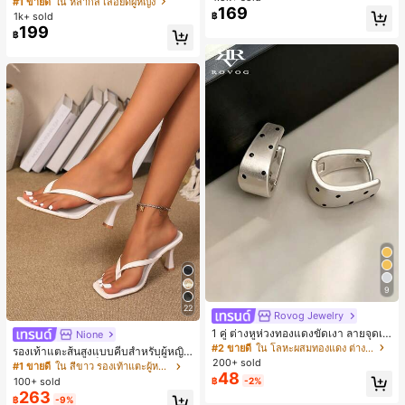
#1 ขายดี
ใน หลากสี เสื้อยืดผู้หญิง
169
สปอร์ตแฟชั่นมินิมอล ของขวัญสำหรับเ
ลูกค้ากลับมาซื้อซ้ำ!
1k+ sold
฿
พื่อน
199
฿
9
22
Rovog Jewelry
1 คู่ ต่างหูห่วงทองแดงขัดเงา ลายจุดเร
Nione
ขาคณิตสไตล์มินิมอล เหมาะสำหรับสว
#2 ขายดี
ใน โลหะผสมทองแดง ต่างหูผู้หญิง
รองเท้าแตะส้นสูงแบบคีบสำหรับผู้หญิง
มใส่ประจำวันแบบสบายๆ สำหรับผู้หญิง
200+ sold
สไตล์คลาสสิก สีบล็อก สไตล์แฟรี่ฤดูร้อ
#1 ขายดี
ใน สีขาว รองเท้าแตะผู้หญิง
48
น ส้นเข็ม รองเท้าแตะแบบคีบ รองเท้าแ
100+ sold
฿
-2%
ตะชายหาดแฟชั่นสายไขว้ รองเท้าผู้ห
263
฿
-9%
ญิง สำหรับออฟฟิศ บ้าน กลางแจ้ง ดีไซ