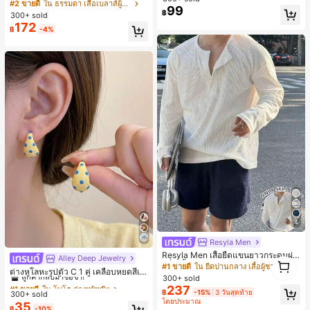
มนวล เอวรูด, แต่งขอบตัดกัน + โบว์ผูก,
#2 ขายดี
ใน ธรรมดา เสื้อเบลาส์ผู้หญิง
นสดใสพิมพ์ลาย เหมาะสำหรับใส่ประ
99
แขนพอง จับคู่กับกระโปรงชายระบาย,
฿
จำวัน
300+ sold
ลดอายุและดูดี, นุ่มและเก๋ไก๋สำหรับใส่ทุ
172
฿
-4%
กวัน
4
Resyla Men
Resyla Men เสื้อยืดแขนยาวกระดุมผ่า
Alley Deep Jewelry
#1 ขายดี
ใน โบโฮ ต่างหูผู้หญิง
1
ครึ่งสีพื้นอเนกประสงค์ลำลองสำหรับผู้ช
#1 ขายดี
ใน ยืดปานกลาง เสื้อผู้ชาย
1
ลูกค้ากลับมาซื้อซ้ำ!
ต่างหูโลหะรูปตัว C 1 คู่ เคลือบหยดสีเห
าย
300+ sold
ลือง ลายจุดสีน้ำเงิน สไตล์ยุโรปและอเม
เกือบหมดแล้ว!
#1 ขายดี
#1 ขายดี
ใน โบโฮ ต่างหูผู้หญิง
ใน โบโฮ ต่างหูผู้หญิง
237
ริกัน แฟชั่นส่วนตัว หวานและสง่างาม
฿
-15%
3 วันสุดท้าย
300+ sold
ลูกค้ากลับมาซื้อซ้ำ!
ลูกค้ากลับมาซื้อซ้ำ!
สำหรับผู้หญิงและเด็กหญิง สำหรับการเ
โดยประมาณ
35
เกือบหมดแล้ว!
เกือบหมดแล้ว!
#1 ขายดี
ใน โบโฮ ต่างหูผู้หญิง
฿
-10%