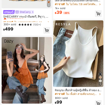
เคสโทรศัพท์แบบแม่เหล็กใสกันกระแทก
ดูดติดแม่เหล็ก รองรับ IPhone 17 Pro
#1 ขายดี
ใน ไอโฟน 7/8 เคสโทรศัพท์แบบพื้นฐาน
5
Max/17 Pro/17 Air/17/16 Pro Max/16
1k+ sold
Pro/16 Plus/16 E/16/15 Pro Max/15
39
SheCarry
#1 ขายดี
ใน บรรยากาศฤดูร้อน กระเป๋าหูหิ้วด้านบนผู้หญิง
฿
-20%
Pro/15 Plus/15/14 Pro Max/14 Pro/1
เกือบหมดแล้ว!
SHECARRY กระเป๋าถือสตรี, สีขาว, แฟ
4 Plus/14/13 Pro Max/13/13 Pro/13
ชั่น, สง่างาม, วันหยุด, งานปาร์ตี้
Mini/12 Pro Max/12/12 Pro/12 Mini/
#1 ขายดี
#1 ขายดี
ใน บรรยากาศฤดูร้อน กระเป๋าหูหิ้วด้านบนผู้หญิง
ใน บรรยากาศฤดูร้อน กระเป๋าหูหิ้วด้านบนผู้หญิง
11/11 Pro/11 Pro Max/Xs/X/Xr/Xs M
เกือบหมดแล้ว!
เกือบหมดแล้ว!
300+ sold
(100+)
ax/7 Plus/8 Plus/7g/8g มุมกันกระแท
499
#1 ขายดี
ใน บรรยากาศฤดูร้อน กระเป๋าหูหิ้วด้านบนผู้หญิง
฿
ก เหมาะเป็นของขวัญวันเกิดช่วงฤดูใบไ
เกือบหมดแล้ว!
ม้ผลิ สำหรับวัยเรียนและวัยทำงาน
5
Resyla เสื้อกล้ามผู้หญิงสีพื้น ลำลอง อเ
นกประสงค์ เหมาะสำหรับใส่ซ้อนหรือใส่
#1 ขายดี
ใน เนื้อผ้า สายเดี่ยวแขนกุดสีสดใส
เดี่ยว
800+ sold
99
฿