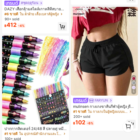
#ชุดฤดูร้อน
DAZY เสื้อกล้ามสไตล์เกาหลีที่สบายสำ
หรับผู้หญิง, เสื้อน่ารักสำหรับฤดูใบไม้ผล
#6 ขายดี
ใน ผ้าฝ้าย เสื้อเบลาส์ผู้หญิง
ิ/ฤดูร้อน, เสื้อสำหรับโรงเรียน
90+ sold
412
฿
-4%
5
FARYUN
mulinsen กางเกงขาสั้นกีฬาผู้หญิง ดีไซ
น์ปลายเปิด เอวยืดหยุ่น กางเกงขาสั้น
#1 ขายดี
ใน กางเกงในผู้หญิงแบบแอคทีฟ
ลำลองกีฬาฤดูร้อน ความยาว 3/4
200+ sold
102
1
฿
-6%
1
ปากกากลิตเตอร์ 24/48 สี ปลายคู่ หมึก
แห้งเร็ว - ปลายละเอียด ปลายถึงตัวด้า
#1 ขายดี
ใน อุปกรณ์สำนักงานและโรงเรียน
ม ปากกากลิตเตอร์สีสัน เหมาะสำหรับส
100+ sold