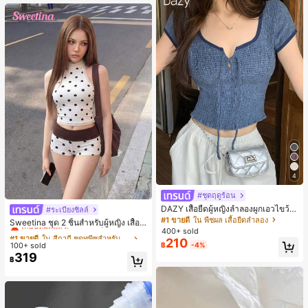
น, การมัดผม, การจัดทรงผม, การแต่งห
น้า, การจับคู่ชุด, อุปกรณ์เสริมประดับผ
ม
4
#ชุดฤดูร้อน
DAZY เสื้อยืดผู้หญิงลำลองผูกเอวไขว้
#ระเบียงชิลล์
#1 ขายดี
ใน สีกากี ชุดทูพีซสำหรับผู้หญิง
สำหรับฤดูร้อน
#1 ขายดี
ใน พืชผล เสื้อยืดลำลอง
เกือบหมดแล้ว!
Sweetina ชุด 2 ชิ้นสำหรับผู้หญิง เสื้อก
400+ sold
ล้ามเข้ารูปพิมพ์ลายจุดสีบล็อกหลังเปิด
#1 ขายดี
#1 ขายดี
ใน สีกากี ชุดทูพีซสำหรับผู้หญิง
ใน สีกากี ชุดทูพีซสำหรับผู้หญิง
210
และกางเกงขาสั้นเอวพับ
100+ sold
฿
-4%
เกือบหมดแล้ว!
เกือบหมดแล้ว!
319
#1 ขายดี
ใน สีกากี ชุดทูพีซสำหรับผู้หญิง
฿
เกือบหมดแล้ว!