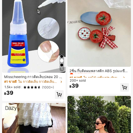
#1 ขายดี
ใน ผลไม้ เครื่องประดับผมผู้หญิง
5
เกือบหมดแล้ว!
2ชิ้น กิ๊บติดผมพลาสติก ABS รูปมะเขือเ
ทศสีแดงน่ารัก สไตล์เกาหลีมินิมอล สำ
#1 ขายดี
#1 ขายดี
ใน ผลไม้ เครื่องประดับผมผู้หญิง
ใน ผลไม้ เครื่องประดับผมผู้หญิง
Misscheering กาวติดเล็บปลอม 20 กรั
หรับติดผมหน้าม้า ใส่ประจำวันและไปโ
200+ sold
เกือบหมดแล้ว!
เกือบหมดแล้ว!
ม แรงยึดสูง เจลสติกเกอร์เล็บนุ่ม แห้งเร็
#1 ขายดี
ใน กาวติดเล็บ กาวติดเล็บและสารยึดติด
รงเรียน กิ๊บติดผม
39
ว เหมาะสำหรับผู้เริ่มต้นทำเล็บ ติดทนน
#1 ขายดี
ใน ผลไม้ เครื่องประดับผมผู้หญิง
฿
1.5k+ sold
(1000+)
าน
เกือบหมดแล้ว!
39
฿