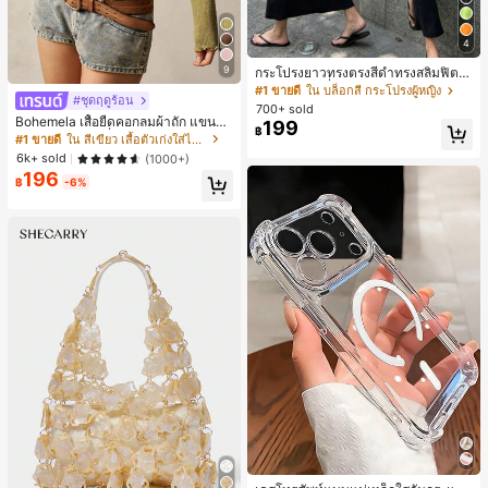
4
9
กระโปรงยาวทรงตรงสีดำทรงสลิมฟิต,
กระโปรงแฟชั่นผู้หญิงโพลีเอสเตอร์แบบ
#1 ขายดี
ใน บล็อกสี กระโปรงผู้หญิง
#ชุดฤดูร้อน
สบายๆสำหรับงานปาร์ตี้, อเนกประสงค์
700+ sold
และน่ารัก, เหมาะสำหรับสวมใส่ประจำ
Bohemela เสื้อยืดคอกลมผ้าถัก แขนยา
199
฿
วัน, วันหยุดฤดูร้อน. เหมาะสำหรับชาย
ว สีเรียบ ใช้งานทั่วไป สำหรับผู้หญิง
#1 ขายดี
ใน สีเขียว เสื้อตัวเก่งใส่ได้ทุกวัน
หาด, เทศกาลดนตรี และวันหยุดฤดูร้อ
6k+ sold
(1000+)
น, ยุค 90
196
฿
-6%