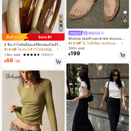
5
10
Bholvia
Save ฿1
Bholvia รองเท้าแตะชายหาดแบบแบน
สบาย ๆ ลายฉลุมาใหม่สำหรับผู้หญิง
#1 ขายดี
ใน โบฮีเมียน รองเท้าแตะผู้หญิง
4 ชิ้น กำไลข้อมืออะคริลิกกลมสไตล์วินเ
500+ sold
ทจหรูหราสำหรับผู้หญิง, ดีไซน์เรียบง่าย
#1 ขายดี
ใน หลากสี กำไลข้อมือผู้หญิง
199
ทันสมัย, เหมาะสำหรับสวมใส่ในชีวิตปร
฿
1.5k+ sold
(1000+)
ะจำวันและโอกาสต่างๆ, ของขวัญสำหรั
68
บเธอ
฿
-1%