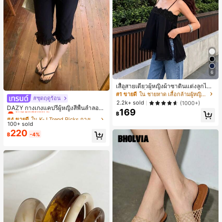
6
เสื้อสายเดี่ยวผู้หญิงผ้าซาตินแต่งลูกไม้
- เสื้อสายเดี่ยวฤดูร้อนสีขากีมีรอยผ่าด้า
#1 ขายดี
ใน ชายหาด เสื้อกล้ามผู้หญิง & Camis
#ชุดฤดูร้อน
#4 ขายดี
ใน K-J Trend Picks กางเกงผู้หญิง
นข้างที่น่าดึงดูด ลำลองสีดำ สำหรับเธอ
2.2k+ sold
(1000+)
เกือบหมดแล้ว!
DAZY กางเกงแคปรีผู้หญิงสีพื้นลำลองช
169
฿
ายระบายฤดูร้อน
#4 ขายดี
#4 ขายดี
ใน K-J Trend Picks กางเกงผู้หญิง
ใน K-J Trend Picks กางเกงผู้หญิง
100+ sold
เกือบหมดแล้ว!
เกือบหมดแล้ว!
220
#4 ขายดี
ใน K-J Trend Picks กางเกงผู้หญิง
฿
-4%
เกือบหมดแล้ว!