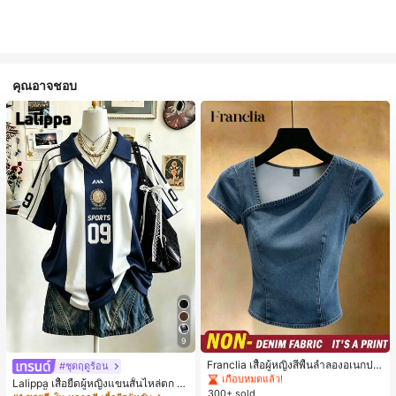
คุณอาจชอบ
#1 ขายดี
ใน ธรรมดา เสื้อผู้หญิง
9
เกือบหมดแล้ว!
#1 ขายดี
#1 ขายดี
ใน ธรรมดา เสื้อผู้หญิง
ใน ธรรมดา เสื้อผู้หญิง
Franclia เสื้อผู้หญิงสีพื้นลำลองอเนกปร
#ชุดฤดูร้อน
ะสงค์สำหรับใส่ประจำวัน
เกือบหมดแล้ว!
เกือบหมดแล้ว!
Lalippa เสื้อยืดผู้หญิงแขนสั้นไหล่ตก ค
300+ sold
#1 ขายดี
ใน ธรรมดา เสื้อผู้หญิง
อวีปกเสื้อ ลายพิมพ์ดิจิทัลลายทาง สไตล์