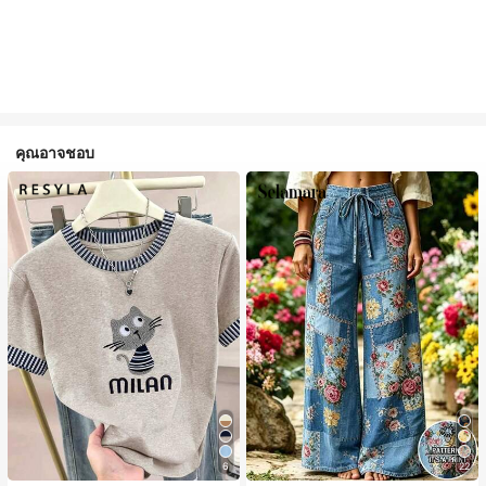
คุณอาจชอบ
6
22