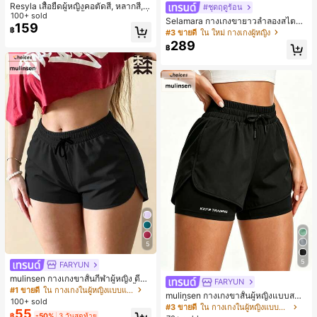
Resyla เสื้อยืดผู้หญิงคอตัดสี, หลากสี, ล
#ชุดฤดูร้อน
ายพิมพ์แมวน่ารัก, เสื้อสำหรับออกไปเที่
100+ sold
Selamara กางเกงขายาวลำลองสไตล์โ
ยวฤดูร้อน, ดีไซน์กราฟิก, ความรู้สึกพรีเ
159
บฮีเมียนสำหรับพักผ่อน สีกากี ผิวสัมผัส
฿
#3 ขายดี
ใน ใหม่ กางเกงผู้หญิง
มียม, ลำลองอเนกประสงค์, สวมใส่ประ
มีเท็กซ์เจอร์ เอวสูงทรงหลวม เอวยางยืด
289
จำวัน, กลางแจ้ง, ช้อปปิ้ง, การเดินทาง
฿
พร้อมเชือกรูด ทรงขาตรงทิ้งตัว ขากว้า
เสื้อผ้ากลางแจ้ง
ง สำหรับชายหาด ลำลอง พักผ่อน และเ
ดินทาง
5
5
FARYUN
mulinsen กางเกงขาสั้นกีฬาผู้หญิง ดีไซ
FARYUN
น์ปลายเปิด เอวยืดหยุ่น กางเกงขาสั้น
#1 ขายดี
ใน กางเกงในผู้หญิงแบบแอคทีฟ
mulinsen กางเกงขาสั้นผู้หญิงแบบสบา
ลำลองกีฬาฤดูร้อน ความยาว 3/4
100+ sold
ยๆ สีพื้น หลวม อเนกประสงค์ กางเกงขา
#3 ขายดี
ใน กางเกงในผู้หญิงแบบแอคทีฟ
55
สั้นกีฬา 2-In-1 สำหรับวิ่ง ฟิตเนส และก
฿
-50%
3 วันสุดท้าย