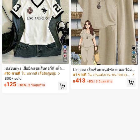
26
22
IslaSuriya เสื้อยืดแขนสั้นคอวีพิมพ์ลาย
Linhara เสื้อเชิ้ตแขนพัฟลายดอกไม้คอ
สีตัดกันสำหรับผู้หญิง
#10 ขายดี
ใน หลากสี เสื้อยืดผู้หญิง
ปกไม่สมมาตรสำหรับผู้หญิงไซส์ใหญ่ +
#1 ขายดี
ใน งานแต่งงาน ขนาดบวก Co-Ords
กางเกงลำลองทรงหลวมเอวยางยืด 2 ชิ้
800+ sold
413
฿
-8%
3 วันสุดท้าย
น สำหรับฤดูใบไม้ผลิ/ฤดูร้อน
125
฿
-10%
3 วันสุดท้าย