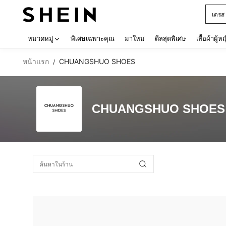
เดรส
Use up 
หมวดหมู่
พิเศษเฉพาะคุณ
มาใหม่
ดีลสุดพิเศษ
เสื้อผ้าผู้ห
หน้าแรก
CHUANGSHUO SHOES
/
CHUANGSHUO SHOES