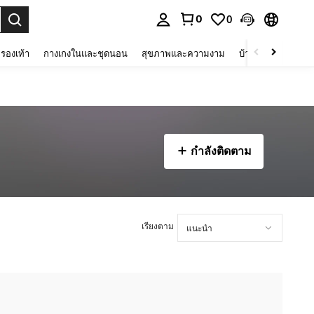
0
0
 select.
รองเท้า
กางเกงในและชุดนอน
สุขภาพและความงาม
บ้านและที่อยู่อาศัย
กำลังติดตาม
เรียงตาม