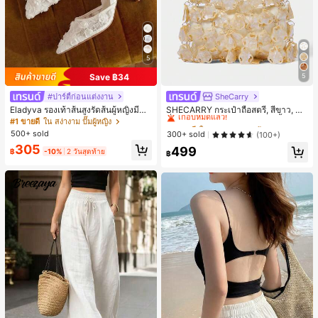
5
Save ฿34
5
#ปาร์ตี้ก่อนแต่งงาน
SheCarry
#1 ขายดี
ใน บรรยากาศฤดูร้อน กระเป๋าหูหิ้วด้านบนผู้หญิง
เกือบหมดแล้ว!
Eladyva รองเท้าส้นสูงรัดส้นผู้หญิงมีดอ
SHECARRY กระเป๋าถือสตรี, สีขาว, แฟ
กไม้ประดับตาข่ายเสริมและสามารถสว
ชั่น, สง่างาม, วันหยุด, งานปาร์ตี้
#1 ขายดี
ใน สง่างาม ปั๊มผู้หญิง
#1 ขายดี
#1 ขายดี
ใน บรรยากาศฤดูร้อน กระเป๋าหูหิ้วด้านบนผู้หญิง
ใน บรรยากาศฤดูร้อน กระเป๋าหูหิ้วด้านบนผู้หญิง
มได้สองแบบ ส้นสูง 7 ซม. รูปแบบโรมัน
500+ sold
เกือบหมดแล้ว!
เกือบหมดแล้ว!
300+ sold
(100+)
หรูหรา ส้นเข็ม ลุคเทพนิยาย
#1 ขายดี
ใน บรรยากาศฤดูร้อน กระเป๋าหูหิ้วด้านบนผู้หญิง
305
499
฿
-10%
2 วันสุดท้าย
฿
เกือบหมดแล้ว!