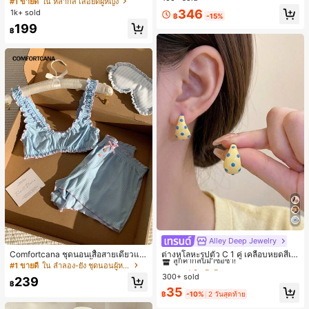
#1 ขายดี
ใน หลากสี เสื้อยืดผู้หญิง
ส่ประจำวันและไปเที่ยวพักผ่อน
สปอร์ตแฟชั่นมินิมอล ของขวัญสำหรับเ
ลูกค้ากลับมาซื้อซ้ำ!
346
1k+ sold
฿
-15%
พื่อน
199
฿
Alley Deep Jewelry
#1 ขายดี
ใน โบโฮ ต่างหูผู้หญิง
ลูกค้ากลับมาซื้อซ้ำ!
Comfortcana ชุดนอนเสื้อสายเดี่ยวแต่
ต่างหูโลหะรูปตัว C 1 คู่ เคลือบหยดสีเห
งระบายและกางเกงขาสั้นสำหรับผู้หญิง
ลือง ลายจุดสีน้ำเงิน สไตล์ยุโรปและอเม
#1 ขายดี
ใน ลำลอง-ยัง ชุดนอนผู้หญิง
#1 ขายดี
#1 ขายดี
ใน โบโฮ ต่างหูผู้หญิง
ใน โบโฮ ต่างหูผู้หญิง
ริกัน แฟชั่นส่วนตัว หวานและสง่างาม
300+ sold
ลูกค้ากลับมาซื้อซ้ำ!
ลูกค้ากลับมาซื้อซ้ำ!
239
สำหรับผู้หญิงและเด็กหญิง สำหรับการเ
฿
#1 ขายดี
ใน โบโฮ ต่างหูผู้หญิง
35
ดินทาง งานแต่งงาน ปาร์ตี้ วันเกิด ของ
฿
-10%
2 วันสุดท้าย
ลูกค้ากลับมาซื้อซ้ำ!
ขวัญคริสต์มาส 2026