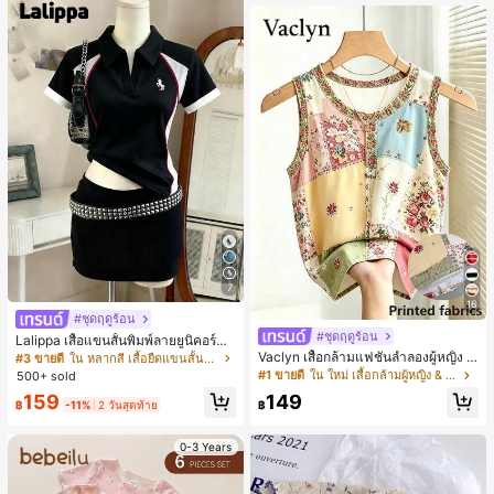
7
16
#ชุดฤดูร้อน
#ชุดฤดูร้อน
Lalippa เสื้อแขนสั้นพิมพ์ลายยูนิคอร์นล
ายทางสีตัดกันสำหรับผู้หญิง สไตล์วิทย
Vaclyn เสื้อกล้ามแฟชั่นลำลองผู้หญิง ล
#3 ขายดี
ใน หลากสี เสื้อยืดแขนสั้นเนื้อนุ่มสำหรับใส่ทุกวัน
าลัย
ายแพตช์เวิร์ก แขนกุด คอกลม ติดกระดุ
#1 ขายดี
ใน ใหม่ เสื้อกล้ามผู้หญิง & Camis
500+ sold
ม
159
149
฿
-11%
2 วันสุดท้าย
฿
0-3 Years