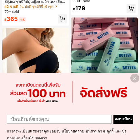
300+ sold
Bikinx ชุดบิกินี่ผู้หญิงสายถักไหล่ เสื้อว่า
ภาษาอังกฤษ, เสื้อสำหรับออกไปเที่ยวฤ
ยน้ำวันพีซมีโครงพร้อมสายผูกหลังสีตัด
#2 ขายดี
ใน ปกติ ชุดบิกินี่เข้าชุด
179
ดูร้อน, ลวดลายดีไซน์, ความรู้สึกพรีเมีย
฿
กัน สำหรับเที่ยวพักผ่อน ชายหาด ฤดูร้อ
70+ sold
ม, ลำลองอเนกประสงค์, สวมใส่ประจำวั
น
น, กลางแจ้ง, ช้อปปิ้ง, การเดินทาง, เสื้อ
365
฿
-1%
ผ้ากลางแจ้ง
ลูกบอลบีบช้าคืนตัวนุ่ม สีชมพู แท่งเนย
บีบคลายเครียด นุ่มยืดหยุ่น ของเล่นบีบ
#1 ขายดี
ใน ของเล่นและเกม
4 ออนซ์ ของเล่นเกลือ เหมาะสำหรับขอ
100+ sold
งขวัญวันหยุด ของขวัญสนุกและน่ารัก
180
ของขวัญวันเกิด ของขวัญอีสเตอร์ ของ
฿
-18%
2 วันสุดท้าย
1
ขวัญฮาโลวีน ของขวัญคริสต์มาส ของข
Save ฿4
1
วัญปาร์ตี้ สกวิชชี่ ของเล่นสกวิชชี่ ของเ
ลงทะเบียน
ล่นคลายเครียดสกวิชชี่ สกวิชชี่เกี๊ยว ขอ
เสื้อชั้นในสตรีไร้ตะเข็บ ไร้โครง เซ็กซี่ ด้
งเล่นสำหรับผู้ใหญ่ ผู้หญิง สกวิชชี่กรอบ
านข้างไม่ลื่น แผ่นรองถอดได้ ลายไขว้ห
300+ sold
สกวิชชี่เนยกรอบ บีบ ลูกบอลสลัชชี่
ลัง ไร้สาย สบายตลอดวัน
การลงทะเบียนแสดงว่าคุณยอมรับ
นโยบายความเป็นส่วนตัว & คุกกี้
และ
ข้อ
145
฿
-3%
2 วันสุดท้าย
ตกลงและเงื่อนไข
ของเรา