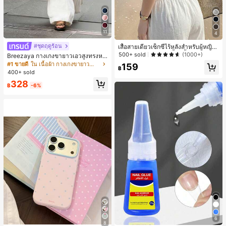
11
4
#ชุดฤดูร้อน
เสื้อสายเดี่ยวเซ็กซี่ไร้หลังสำหรับผู้หญิง
พร้อมบราแบบมีฟองน้ำ, เสื้อกล้ามแขน
500+ sold
(1000+)
Breezaya กางเกงขายาวเอวสูงทรงหล
กุด, เสื้อลำลองสีดำสำหรับฤดูร้อน
วมขาบานสำหรับผู้หญิง สีขาวเรียบหรูส
#1 ขายดี
ใน เนื้อผ้า กางเกงขายาวลำลองผ้า
159
฿
ไตล์ชิค เหมาะสำหรับใส่เที่ยวทะเล วันห
400+ sold
ยุดพักผ่อนฤดูร้อน ลุคสบายๆ ใส่ได้หลา
328
ยโอกาสในชีวิตประจำวัน
฿
-6%
6
8