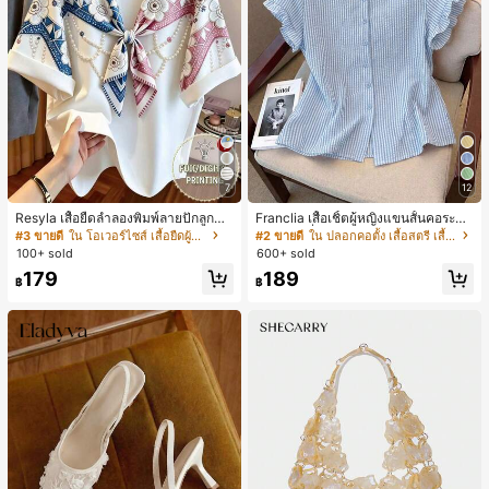
7
12
Resyla เสื้อยืดลำลองพิมพ์ลายปักลูกปัด
Franclia เสื้อเชิ้ตผู้หญิงแขนสั้นคอระบา
รูปโบว์ขนาดใหญ่สำหรับผู้หญิง
ยกระดุมเดี่ยวลายทาง
#3 ขายดี
ใน โอเวอร์ไซส์ เสื้อยืดผู้หญิง
#2 ขายดี
ใน ปลอกคอตั้ง เสื้อสตรี เสื้อเบลาส์ & Tee
100+ sold
600+ sold
179
189
฿
฿