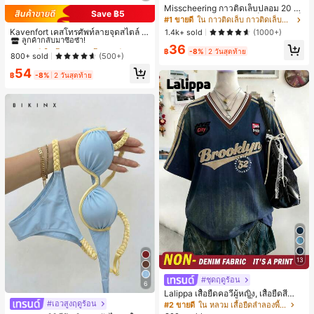
Misscheering กาวติดเล็บปลอม 20 กรั
Save ฿5
ม แรงยึดสูง เจลสติกเกอร์เล็บนุ่ม แห้งเร็
#2 ขายดี
ใน โพลก้า เคสโทรศัพท์
#1 ขายดี
ใน กาวติดเล็บ กาวติดเล็บและสารยึดติด
ว เหมาะสำหรับผู้เริ่มต้นทำเล็บ ติดทนน
ลูกค้ากลับมาซื้อซ้ำ!
Kavenfort เคสโทรศัพท์ลายจุดสไตล์ I
1.4k+ sold
(1000+)
าน
NS สุดอินเทรนด์, ใช้ได้กับ Apple 17, 1
#2 ขายดี
#2 ขายดี
ใน โพลก้า เคสโทรศัพท์
ใน โพลก้า เคสโทรศัพท์
36
6 Pro, กันกระแทก 15, สี Macaron Col
฿
-8%
2 วันสุดท้าย
ลูกค้ากลับมาซื้อซ้ำ!
ลูกค้ากลับมาซื้อซ้ำ!
800+ sold
(500+)
or Block 14, เคสนิ่ม 13, สไตล์ผู้หญิง, ล
#2 ขายดี
ใน โพลก้า เคสโทรศัพท์
54
ายเรขาคณิต, มินิมอล, สดใส & เรียบง่า
฿
-8%
2 วันสุดท้าย
ลูกค้ากลับมาซื้อซ้ำ!
ย, สไตล์ Color Block, Niche, สไตล์ IN
S
13
#ชุดฤดูร้อน
6
Lalippa เสื้อยืดคอวีผู้หญิง, เสื้อยืดสีน้ำเ
งินสไตล์มินิมอลเรโทร, เสื้อยืดผู้หญิงทร
#เอวสูงฤดูร้อน
#2 ขายดี
ใน หลวม เสื้อยืดลำลองพื้นฐาน
งหลวมสบาย, พิมพ์ตัวอักษรและตัวเลข