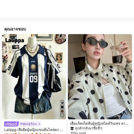
คุณอาจชอบ
#1 ขายดี
ใน กระเป๋า เสื้อคลุมลำลอง
9
ลูกค้ากลับมาซื้อซ้ำ!
#1 ขายดี
#1 ขายดี
ใน กระเป๋า เสื้อคลุมลำลอง
ใน กระเป๋า เสื้อคลุมลำลอง
เสื้อแจ็คเก็ตสั้นผู้หญิงสไตล์วินเทจ ลายจุ
#ชุดฤดูร้อน
ดขนาดใหญ่ คอตั้ง เอวเข้ารูป แขนพอง
ลูกค้ากลับมาซื้อซ้ำ!
ลูกค้ากลับมาซื้อซ้ำ!
Lalippa เสื้อยืดผู้หญิงแขนสั้นไหล่ตก ค
ทรงหลวม แฟชั่นอเนกประสงค์ สำหรับใ
100+ sold
#1 ขายดี
ใน กระเป๋า เสื้อคลุมลำลอง
อวีปกเสื้อ ลายพิมพ์ดิจิทัลลายทาง สไตล์