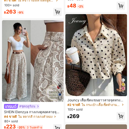
#1 ขายดี
ใน สีขาว รองเท้าแตะผู้หญิง
น ส้นเข็ม รองเท้าแตะแบบคีบ รองเท้าแ
48
100+ sold
฿
-2%
ตะชายหาดแฟชั่นสายไขว้ รองเท้าผู้ห
263
ญิง สำหรับออฟฟิศ บ้าน กลางแจ้ง ดีไซ
฿
-9%
น์หัวเหลี่ยม ชิคและหรูหรา สำหรับเดทไ
นท์
16
5
Jouncy เสื้อเชิ้ตแขนยาวลายจุดทรงหล
วมสำหรับผู้หญิง
#2 ขายดี
ใน กระเป๋า เสื้อเชิ้ตทำงานมีกระเป๋า
#ชุดฤดูร้อน
100+ sold
SHEIN Elenzya กางเกงคูลอตลายจุดเ
269
อวสูงแบบใหม่สำหรับฤดูใบไม้ผลิ/ฤดูร้อ
#4 ขายดี
ใน หลากสี กางเกงลำลอง
฿
น, สไตล์หรูหราเหมาะสำหรับใส่ในชีวิต
80+ sold
ประจำวันและทำงาน, ให้ความรู้สึกวินเ
223
฿
-20%
3 วันสุดท้าย
ทจสำหรับฤดูรับปริญญา, เทศกาลดนตร