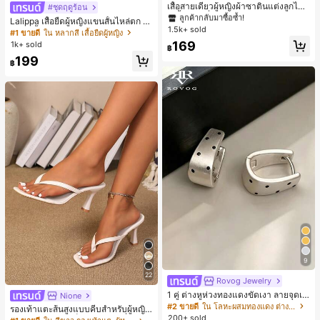
ลูกค้ากลับมาซื้อซ้ำ!
เสื้อสายเดี่ยวผู้หญิงผ้าซาตินแต่งลูกไม้
#ชุดฤดูร้อน
- เสื้อสายเดี่ยวฤดูร้อนสีคากีมีรอยผ่าด้า
#1 ขายดี
#1 ขายดี
ใน สีกากี เสื้อสตรี เสื้อเบลาส์ & Tee
ใน สีกากี เสื้อสตรี เสื้อเบลาส์ & Tee
Lalippa เสื้อยืดผู้หญิงแขนสั้นไหล่ตก ค
นข้างที่น่าดึงดูดแบบสบายๆ
1.5k+ sold
ลูกค้ากลับมาซื้อซ้ำ!
ลูกค้ากลับมาซื้อซ้ำ!
อวีปกเสื้อ ลายพิมพ์ดิจิทัลลายทาง สไตล์
#1 ขายดี
ใน หลากสี เสื้อยืดผู้หญิง
สปอร์ตแฟชั่นมินิมอล ของขวัญสำหรับเ
#1 ขายดี
ใน สีกากี เสื้อสตรี เสื้อเบลาส์ & Tee
169
1k+ sold
฿
พื่อน
ลูกค้ากลับมาซื้อซ้ำ!
199
฿
9
22
Rovog Jewelry
1 คู่ ต่างหูห่วงทองแดงขัดเงา ลายจุดเร
Nione
ขาคณิตสไตล์มินิมอล เหมาะสำหรับสว
#2 ขายดี
ใน โลหะผสมทองแดง ต่างหูผู้หญิง
รองเท้าแตะส้นสูงแบบคีบสำหรับผู้หญิง
มใส่ประจำวันแบบสบายๆ สำหรับผู้หญิง
200+ sold
สไตล์คลาสสิก สีบล็อก สไตล์แฟรี่ฤดูร้อ