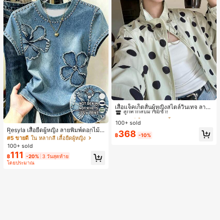
#1 ขายดี
ใน กระเป๋า เสื้อคลุมลำลอง
ลูกค้ากลับมาซื้อซ้ำ!
เสื้อแจ็คเก็ตสั้นผู้หญิงสไตล์วินเทจ ลายจุ
ดขนาดใหญ่ คอตั้ง เอวเข้ารูป แขนพอง
#1 ขายดี
#1 ขายดี
ใน กระเป๋า เสื้อคลุมลำลอง
ใน กระเป๋า เสื้อคลุมลำลอง
17
ทรงหลวม แฟชั่นอเนกประสงค์ สำหรับใ
100+ sold
ลูกค้ากลับมาซื้อซ้ำ!
ลูกค้ากลับมาซื้อซ้ำ!
ส่ประจำวันและไปเที่ยวพักผ่อน
Resyla เสื้อยืดผู้หญิง ลายพิมพ์ดอกไม้สี
#1 ขายดี
ใน กระเป๋า เสื้อคลุมลำลอง
368
฿
-10%
น้ำเงินวินเทจ เสื้อสำหรับออกไปเที่ยวฤ
#5 ขายดี
ใน หลากสี เสื้อยืดผู้หญิง
ลูกค้ากลับมาซื้อซ้ำ!
ดูร้อน ดีไซน์กราฟิก สบายๆ อเนกประสง
100+ sold
ค์ สวมใส่ประจำวัน กลางแจ้ง ช้อปปิ้ง ท่
111
฿
-20%
3 วันสุดท้าย
องเที่ยวกลางแจ้ง
โดยประมาณ