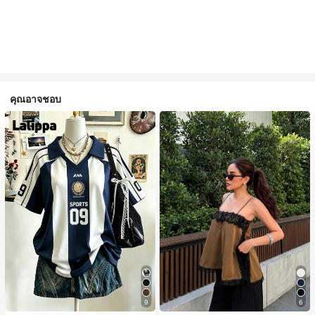
คุณอาจชอบ
9
6
#1 ขายดี
ใน สีกากี เสื้อสตรี เสื้อเบลาส์ & Tee