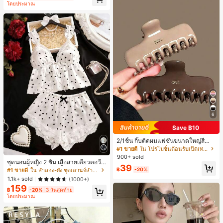
โดยประมาณ
ี, การแข่งม้าดาร์บี้, วันประกาศอิสรภาพ
6
Save ฿10
2/1ชิ้น กิ๊บติดผมแฟชั่นขนาดใหญ่สีน้ำ
ตาลชานมสำหรับผู้หญิง เหมาะสำหรับก
#1 ขายดี
ใน โปรโมชั่นต้อนรับเปิดเทอม เครื่องประดับผมผู้หญิง
ารอาบน้ำ ล้างหน้า และจัดแต่งทรงผม
900+ sold
ชุดนอนผู้หญิง 2 ชิ้น เสื้อสายเดี่ยวคอวีลู
39
กไม้ พร้อมกางเกงขาสั้นแต่งลูกไม้ แต่ง
฿
-20%
#1 ขายดี
ใน ลำลอง-ยัง ชุดเลานจ์สำหรับผู้หญิง
โบว์ที่เอว ชุดลำลองผู้หญิงนุ่มสบายน่ารั
1.1k+ sold
(1000+)
ก สไตล์เอสเธติก
159
฿
-20%
3 วันสุดท้าย
โดยประมาณ