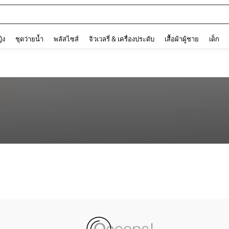
and down arrow keys to navigate search การค้นหาล่าสุด and ค้นหา. Press Enter to
ญิง
ชุดว่ายน้ำ
พลัสไซส์
จิวเวลรี่ & เครื่องประดับ
เสื้อผ้าผู้ชาย
เด็ก