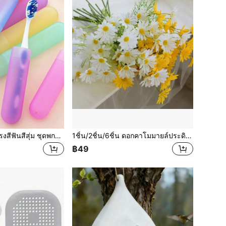
5 ชิ้น/ชุด กล่องแปรงสีฟันสีสุ่ม ชุดพกพาสำหรับเดินทาง, ที่ครอบหัวแปรงสีฟันสักหลาดด้านสีลูกกวาด, กล่องเก็บอุปกรณ์ทันตกรรมกันฝุ่น
1ชิ้น/2ชิ้น/6ชิ้น ดอกคาโมมายล์ประดิษฐ์, ดอกเดซี่ปลอมสไตล์ยุโรปสำหรับตกแต่งบ้าน, ดอกเดซี่ตกแต่งเดสก์ท็อปฤดูใบไม้ผลิ/ฤดูร้อน, วันแม่, ของขวัญรับปริญญา, ของตกแต่งฤดูใบไม้ผลิ/ฤดูร้อน
฿49