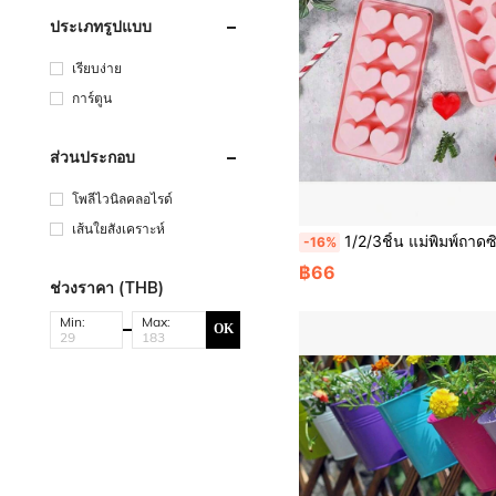
ประเภทรูปแบบ
เรียบง่าย
การ์ตูน
ส่วนประกอบ
โพลีไวนิลคลอไรด์
เส้นใยสังเคราะห์
1/2/3ชิ้น แม่พิมพ์ถาดซิลิโคนรูปหัวใจ/ดาว, แม่พิมพ์ทำน้ำแข็ง 10 ช่อง ถอดออกง่าย, เหมาะสำหรับบ้าน, บาร์, KTV, สีชมพูหรือสีแดง, แม่พิมพ์ทำน้ำแข็งรูปหัวใจ
-16%
฿66
ช่วงราคา (THB)
Min:
Max:
OK