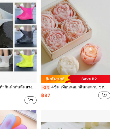
Save ฿2
1 คู่/2 คู่ ปลอกรองเท้ากันน้ำกันลื่นยางธรรมชาติ, ใช้ซ้ำได้, ป้องกันน้ำ, รองเท้าบูทกันฝนยางธรรมชาติสำหรับกลางแจ้ง, ปลอกรองเท้ากันน้ำ, ป้องกันฝนใช้ซ้ำได้. มีหลายสีให้เลือก, ปลอกรองเท้ากันฝนกันทรายซิลิโคน, ปลอกรองเท้ากันน้ำซิลิโคน, ปลอกรองเท้าสำหรับวันฝนตก, รองเท้าบูทกันฝนกันลื่นใช้ซ้ำได้, เหมาะสำหรับวันฝนตก, หญ้า และสภาพแวดล้อมที่สะอาด (เหมาะสำหรับขนาด 37-45)
4ชิ้น เทียนหอมกลิ่นกุหลาบ ชุดของขวัญ, แฮนด์เมด เทียนดอกไม้หอมระเหยจากไขถั่วเหลือง, เทียนขนาดเล็กไร้ควัน, เหมาะสำหรับห้องนอน, ห้องนั่งเล่น, ของตกแต่งบนโต๊ะ, ของขวัญวันเกิดและงานปาร์ตี้
-2%
฿97