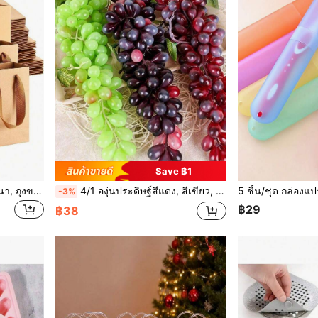
Save ฿1
1/10 ชิ้น ถุงกระดาษคราฟท์หนา, ถุงของขวัญกระดาษคราฟท์, ถุงของขวัญสำหรับงานเลี้ยงธุรกิจ, ถุงกระดาษมีหูหิ้ว, ถุงขนม, ถุงบรรจุภัณฑ์ของขวัญ, ถุงขนมหวาน, ถุงช้อปปิ้ง, ถุงสินค้า, ถุงค้าปลีกต่างๆ, เหมาะสำหรับธุรกิจ, ร้านบูติก, ของขวัญปาร์ตี้, วันวาเลนไทน์, วันเกิด, งานแต่งงานและโอกาสอื่นๆ ฤดูเปิดเทอม, วันแม่, วันพ่อ, ถุงของขวัญ, การแจกจ่ายถุง, ถุงของชำร่วย, อีสเตอร์, การกลับไปโรงเรียน
4/1 องุ่นประดิษฐ์สีแดง, สีเขียว, สีม่วง, วัสดุพลาสติก, ผลไม้สมจริง, ของตกแต่งองุ่นประดิษฐ์, เหมาะสำหรับงานแต่งงาน, งานเลี้ยงในบ้านและห้องครัว, อุปกรณ์ประกอบฉากถ่ายภาพ, ของขวัญ, วันเกิด, พิธีสำเร็จการศึกษา, ของตกแต่งกลางแจ้ง, พืชประดิษฐ์, อุปกรณ์ประกอบฉากถ่ายภาพผลไม้
-3%
฿29
฿38