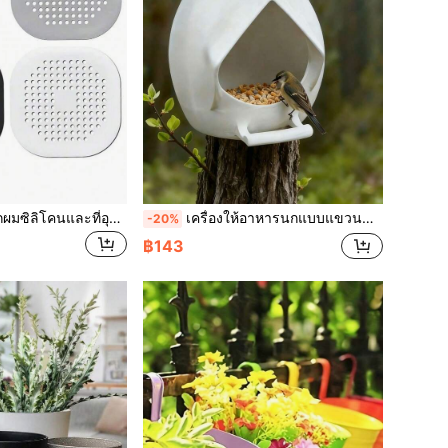
6/4/3/2/1 ชิ้น ที่ดักผมซิลิโคนและที่อุดท่อระบายน้ำในอ่างอาบน้ำและฝักบัว - ป้องกันการอุดตันและกลิ่น
เครื่องให้อาหารนกแบบแขวนขนาดกะทัดรัด, ดีไซน์ทรงกลมป้องกันน้ำขัง, มีรูระบายน้ำ, น้ำหนักเบาและทำความสะอาดง่าย, เหมาะสำหรับนกตัวเล็ก เช่น นกกระจอกและนกฮัมมิงเบิร์ด, สามารถใช้ในสวน, ป่า, ใต้ชายคา และสถานที่อื่นๆ
-20%
฿143