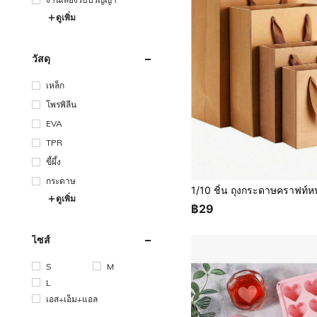
ดูเพิ่ม
วัสดุ
เหล็ก
โพรพิลีน
EVA
TPR
ขี้ผึ้ง
กระดาษ
ดูเพิ่ม
฿29
ไซส์
S
M
L
เอส+เอ็ม+แอล