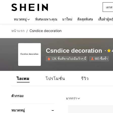
เดรส
Use up 
หมวดหมู่
พิเศษเฉพาะคุณ
มาใหม่
ดีลสุดพิเศษ
เสื้อผ้าผู้ห
หน้าแรก
Csndice decoration
/
Csndice decoration
12K ชิ้นที่ขายไปเมื่อเร็วๆ นี้
885 ซื้อซ้ำ
ไอเทม
โปรโมชั่น
รีวิว
ตัวกรอง
มากกว่า
หมวดหมู่