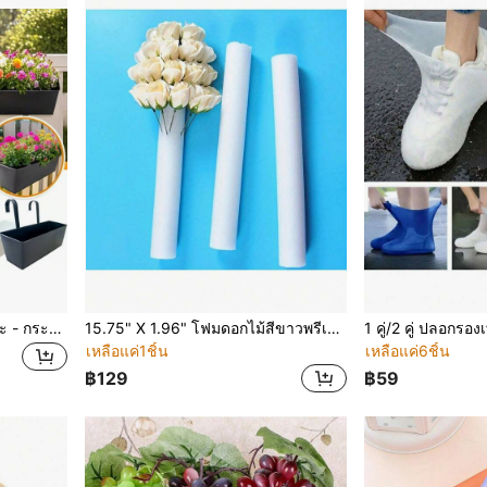
1/3/5 ชิ้น กระถางดอกไม้โลหะ - กระถางดอกไม้ติดผนังระเบียงแบบชนบทพร้อมด้ามจับ ตกแต่งสวน เหมาะสำหรับใช้ในร่มและกลางแจ้ง
15.75" X 1.96" โฟมดอกไม้สีขาวพรีเมียม - ฐานจัดดอกไม้งานแต่งงาน DIY, โฟมทรงกระบอกแข็งเหมาะสำหรับงานอีเวนต์และของตกแต่งงานปาร์ตี้, วันแม่, ของขวัญสำหรับแม่, วันเกิด, การสำเร็จการศึกษา
เหลือแค่1ชิ้น
เหลือแค่6ชิ้น
฿129
฿59