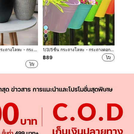
5
ียงสไตล์ชนบทพร้อมด้ามจับ, ตกแต่งสวน, เหมาะสำหรับใช้ในร่มและกลางแจ้ง
1/3/5ชิ้น กระถางโลหะ - กระถางดอกไม้ติดผนังระเบียงสไตล์ชนบทพร้อมมือจับ, ตกแต่งสวน, เหมาะสำหรับใช้ในร่มและกลางแจ้ง
฿89