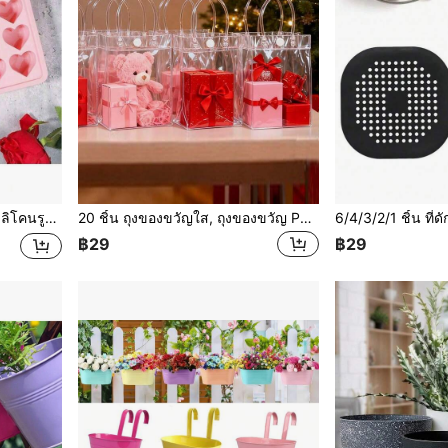
, ทำน้ำแข็งได้ครั้งละ 10 ก้อน, ฤดูร้อน, ชุดฤดูร้อน
20 ชิ้น ถุงของขวัญใส, ถุงของขวัญ PVC โปร่งใสหนาที่สามารถใช้ซ้ำได้, เหมาะสำหรับงานปาร์ตี้, ของชำร่วยงานแต่งงาน, ถุงช้อปปิ้ง, ถุงของขวัญวันวาเลนไทน์, ถุงของขวัญงานปาร์ตี้แต่งงาน, ถุงดอกไม้, ของขวัญวันแม่, ของขวัญ, งานเลี้ยงเจ้าสาว
฿29
฿29