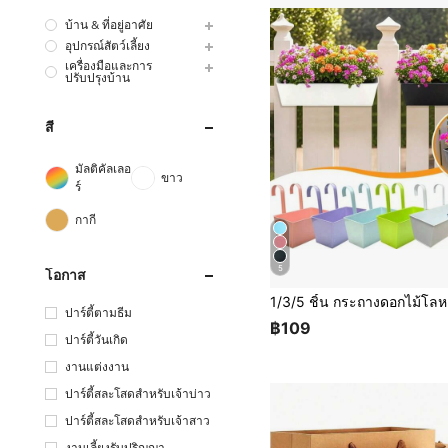
บ้าน & ที่อยู่อาศัย
อุปกรณ์สัตว์เลี้ยง
เครื่องมือและการ
ปรับปรุงบ้าน
สี
มัลติคัลเลอ
ขาว
ร์
กากี
5
โอกาส
ปาร์ตี้ตามธีม
฿109
ปาร์ตี้วันเกิด
งานแต่งงาน
ปาร์ตี้สละโสดสำหรับเจ้าบ่าว
ปาร์ตี้สละโสดสำหรับเจ้าสาว
งานเลี้ยงรับปริญญา