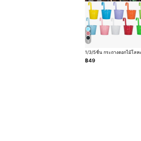
5
฿49