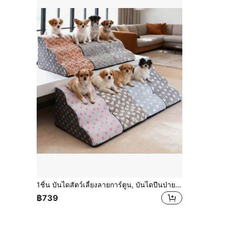
1ชิ้น บันไดสัตว์เลี้ยงลายการ์ตูน, บันไดปีนป่ายโฟมยืดหยุ่นสูง 2/3/4/5 ขั้น เหมาะสำหรับสัตว์เลี้ยงสูงอายุและพิการในการเข้าถึงโซฟา, เตียง, กันลื่นและถอดออกได้
฿739