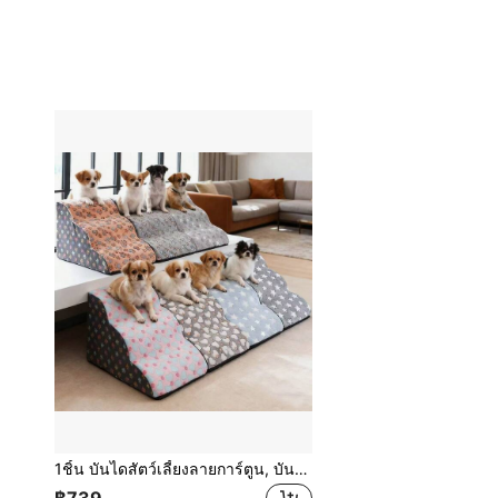
1ชิ้น บันไดสัตว์เลี้ยงลายการ์ตูน, บันไดปีนป่ายโฟมยืดหยุ่นสูง 2/3/4/5 ขั้น เหมาะสำหรับสัตว์เลี้ยงสูงอายุและพิการในการเข้าถึงโซฟา, เตียง, กันลื่นและถอดออกได้