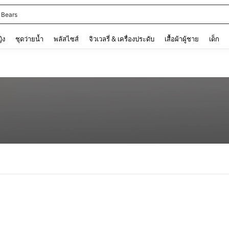
 Bears
and down arrow keys to navigate search การค้นหาล่าสุด and ค้นหา. Press Enter to
ญิง
ชุดว่ายน้ำ
พลัสไซส์
จิวเวลรี่ & เครื่องประดับ
เสื้อผ้าผู้ชาย
เด็ก