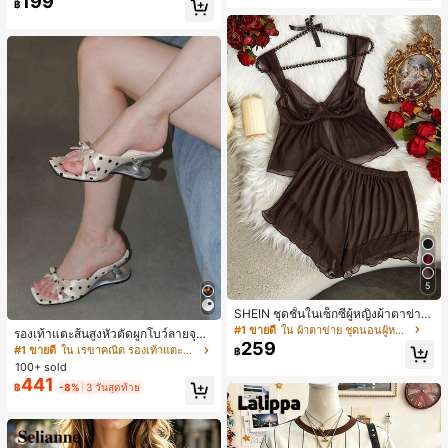
199
฿
5
SHEIN ชุดชั้นในเซ็กซี่ผู้หญิงผ้าตาข่าย
มีโครงคัพบาง
#1 ขายดี
ใน ผ้าตาข่าย ชุดนอนผู้หญิง
รองเท้าแตะส้นสูงหัวตัดผูกโบว์ลายจุดส
259
ายเดี่ยวส้นไม่สมมาตรสำหรับผู้หญิง, รอ
#1 ขายดี
ใน เรขาคณิต รองเท้าแตะส้นสูงผู้หญิง
฿
งเท้าแตะส้นสูงหนังเทียมสีขาวหรูหรา
100+ sold
สำหรับฤดูร้อน
441
฿
-8%
3 วันสุดท้าย