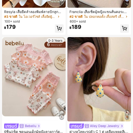
7
12
Resyla เสื้อยืดลำลองพิมพ์ลายปักลูกปัด
Franclia เสื้อเชิ้ตผู้หญิงแขนสั้นคอระบา
รูปโบว์ขนาดใหญ่สำหรับผู้หญิง
ยกระดุมเดี่ยวลายทาง
#3 ขายดี
ใน โอเวอร์ไซส์ เสื้อยืดผู้หญิง
#2 ขายดี
ใน ปลอกคอตั้ง เสื้อสตรี เสื้อเบลาส์ & Tee
100+ sold
600+ sold
179
189
฿
฿
0-3 Years
Bebeilu
Alley Deep Jewelry
#1 ขายดี
ใน โบโฮ ต่างหูผู้หญิง
ลูกค้ากลับมาซื้อซ้ำ!
6ชิ้น/เซ็ต ชุดนอนเด็กผู้หญิงลายการ์ตูน
ต่างหูโลหะรูปตัว C 1 คู่ เคลือบหยดสีเห