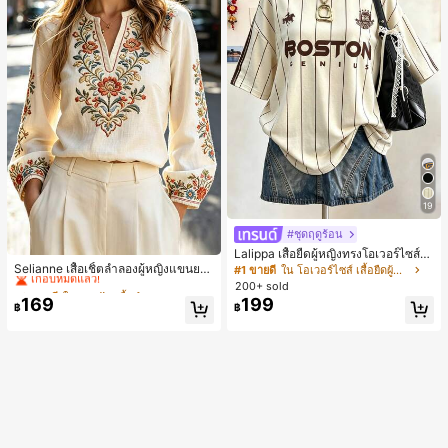
19
#ชุดฤดูร้อน
#2 ขายดี
ใน งานปัก เสื้อทำงาน
Lalippa เสื้อยืดผู้หญิงทรงโอเวอร์ไซส์ค
วามยาวกลาง คอกลม ไหล่ตก ลายพิมพ์
เกือบหมดแล้ว!
Selianne เสื้อเชิ้ตลำลองผู้หญิงแขนยา
#1 ขายดี
ใน โอเวอร์ไซส์ เสื้อยืดผู้หญิง
ตัวอักษรและลายทางแนวตั้ง สไตล์แฟชั่
ว คอวีเว้า ลายดอกไม้
#2 ขายดี
#2 ขายดี
ใน งานปัก เสื้อทำงาน
ใน งานปัก เสื้อทำงาน
200+ sold
นมินิมอล ของขวัญให้เพื่อน
169
199
เกือบหมดแล้ว!
เกือบหมดแล้ว!
฿
฿
#2 ขายดี
ใน งานปัก เสื้อทำงาน
เกือบหมดแล้ว!