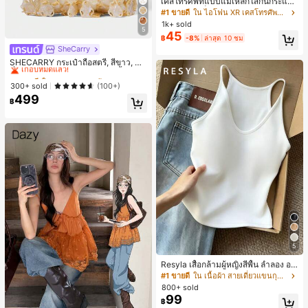
เคสโทรศัพท์แบบแม่เหล็กใสกันกระแทก
ดูดติดแม่เหล็ก รองรับ IPhone 17 Pro
#1 ขายดี
ใน ไอโฟน XR เคสโทรศัพท์แบบพื้นฐาน
Max/17 Pro/17 Air/17/16 Pro Max/16
1k+ sold
Pro/16 Plus/16 E/16/15 Pro Max/15
5
45
฿
-8%
ล่าสุด 10 ชม
Pro/15 Plus/15/14 Pro Max/14 Pro/1
SheCarry
4 Plus/14/13 Pro Max/13/13 Pro/13
#1 ขายดี
ใน บรรยากาศฤดูร้อน กระเป๋าหูหิ้วด้านบนผู้หญิง
Mini/12 Pro Max/12/12 Pro/12 Mini/
เกือบหมดแล้ว!
SHECARRY กระเป๋าถือสตรี, สีขาว, แฟ
11/11 Pro/11 Pro Max/Xs/X/Xr/Xs M
ชั่น, สง่างาม, วันหยุด, งานปาร์ตี้
#1 ขายดี
#1 ขายดี
ใน บรรยากาศฤดูร้อน กระเป๋าหูหิ้วด้านบนผู้หญิง
ใน บรรยากาศฤดูร้อน กระเป๋าหูหิ้วด้านบนผู้หญิง
ax/7 Plus/8 Plus/7g/8g มุมกันกระแท
เกือบหมดแล้ว!
เกือบหมดแล้ว!
300+ sold
(100+)
ก เหมาะเป็นของขวัญวันเกิดช่วงฤดูใบไ
499
ม้ผลิ สำหรับวัยเรียนและวัยทำงาน
#1 ขายดี
ใน บรรยากาศฤดูร้อน กระเป๋าหูหิ้วด้านบนผู้หญิง
฿
เกือบหมดแล้ว!
5
Resyla เสื้อกล้ามผู้หญิงสีพื้น ลำลอง อเ
นกประสงค์ เหมาะสำหรับใส่ซ้อนหรือใส่
#1 ขายดี
ใน เนื้อผ้า สายเดี่ยวแขนกุดสีสดใส
เดี่ยว
800+ sold
99
฿