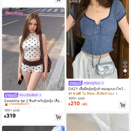
เกือบหมดแล้ว!
อง, งานปาร์ตี้, การเดินทาง, การพักผ่อ
น, การมัดผม, การจัดทรงผม, การแต่งห
น้า, การจับคู่ชุด, อุปกรณ์เสริมประดับผ
ม
4
#ชุดฤดูร้อน
DAZY เสื้อยืดผู้หญิงลำลองผูกเอวไขว้
สำหรับฤดูร้อน
#1 ขายดี
ใน พืชผล เสื้อยืดลำลอง
#ระเบียงชิลล์
#1 ขายดี
ใน ชุดทูพีซสำหรับผู้หญิง
400+ sold
เกือบหมดแล้ว!
Sweetina ชุด 2 ชิ้นสำหรับผู้หญิง เสื้อก
210
฿
-4%
ล้ามเข้ารูปพิมพ์ลายจุดสีบล็อกหลังเปิด
#1 ขายดี
#1 ขายดี
ใน ชุดทูพีซสำหรับผู้หญิง
ใน ชุดทูพีซสำหรับผู้หญิง
และกางเกงขาสั้นเอวพับ
100+ sold
เกือบหมดแล้ว!
เกือบหมดแล้ว!
319
#1 ขายดี
ใน ชุดทูพีซสำหรับผู้หญิง
฿
เกือบหมดแล้ว!