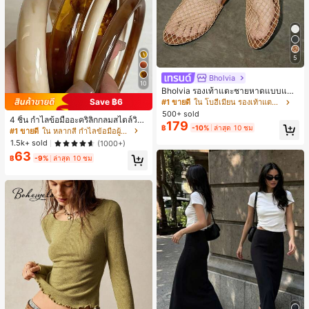
5
Bholvia
10
Bholvia รองเท้าแตะชายหาดแบบแบน
สบาย ๆ ลายฉลุมาใหม่สำหรับผู้หญิง
Save ฿6
#1 ขายดี
ใน โบฮีเมียน รองเท้าแตะผู้หญิง
500+ sold
4 ชิ้น กำไลข้อมืออะคริลิกกลมสไตล์วินเ
179
฿
-10%
ล่าสุด 10 ชม
ทจหรูหราสำหรับผู้หญิง, ดีไซน์เรียบง่าย
#1 ขายดี
ใน หลากสี กำไลข้อมือผู้หญิง
ทันสมัย, เหมาะสำหรับสวมใส่ในชีวิตปร
1.5k+ sold
(1000+)
ะจำวันและโอกาสต่างๆ, ของขวัญสำหรั
63
บเธอ
฿
-9%
ล่าสุด 10 ชม