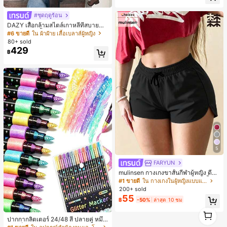
#ชุดฤดูร้อน
DAZY เสื้อกล้ามสไตล์เกาหลีที่สบายสำ
หรับผู้หญิง, เสื้อน่ารักสำหรับฤดูใบไม้ผล
#6 ขายดี
ใน ผ้าฝ้าย เสื้อเบลาส์ผู้หญิง
ิ/ฤดูร้อน, เสื้อสำหรับโรงเรียน
80+ sold
429
฿
5
FARYUN
mulinsen กางเกงขาสั้นกีฬาผู้หญิง ดีไซ
น์ปลายเปิด เอวยืดหยุ่น กางเกงขาสั้น
#1 ขายดี
ใน กางเกงในผู้หญิงแบบแอคทีฟ
ลำลองกีฬาฤดูร้อน ความยาว 3/4
200+ sold
55
฿
-50%
ล่าสุด 10 ชม
1
1
ปากกากลิตเตอร์ 24/48 สี ปลายคู่ หมึก
แห้งเร็ว - ปลายละเอียด ปลายถึงตัวด้า