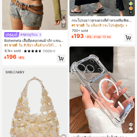
4
กระโปรงยาวทรงตรงสีดำทรงสลิมฟิต,
กระโปรงแฟชั่นผู้หญิงโพลีเอสเตอร์แบบ
#1 ขายดี
ใน บล็อกสี กระโปรงผู้หญิง
9
สบายๆสำหรับงานปาร์ตี้, อเนกประสงค์
700+ sold
และน่ารัก, เหมาะสำหรับสวมใส่ประจำ
#ชุดฤดูร้อน
193
฿
-3%
ล่าสุด 10 ชม
วัน, วันหยุดฤดูร้อน. เหมาะสำหรับชาย
Bohemela เสื้อยืดคอกลมผ้าถัก แขนยา
หาด, เทศกาลดนตรี และวันหยุดฤดูร้อ
ว สีเรียบ ใช้งานทั่วไป สำหรับผู้หญิง
#1 ขายดี
ใน สีเขียว เสื้อตัวเก่งใส่ได้ทุกวัน
น, ยุค 90
6.1k+ sold
(1000+)
196
฿
-6%