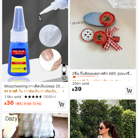
#1 ขายดี
ใน ผลไม้ เครื่องประดับผมผู้หญิง
เกือบหมดแล้ว!
2ชิ้น กิ๊บติดผมพลาสติก ABS รูปมะเขือเ
ทศสีแดงน่ารัก สไตล์เกาหลีมินิมอล สำ
5
#1 ขายดี
#1 ขายดี
ใน ผลไม้ เครื่องประดับผมผู้หญิง
ใน ผลไม้ เครื่องประดับผมผู้หญิง
หรับติดผมหน้าม้า ใส่ประจำวันและไปโ
200+ sold
เกือบหมดแล้ว!
เกือบหมดแล้ว!
Misscheering กาวติดเล็บปลอม 20 กรั
รงเรียน กิ๊บติดผม
39
#1 ขายดี
ใน ผลไม้ เครื่องประดับผมผู้หญิง
฿
ม แรงยึดสูง เจลสติกเกอร์เล็บนุ่ม แห้งเร็
#1 ขายดี
ใน กาวติดเล็บ กาวติดเล็บและสารยึดติด
ว เหมาะสำหรับผู้เริ่มต้นทำเล็บ ติดทนน
เกือบหมดแล้ว!
1.5k+ sold
(1000+)
าน
36
฿
-8%
ล่าสุด 10 ชม