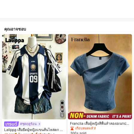
คุณอาจชอบ
#1 ขายดี
ใน ธรรมดา เสื้อผู้หญิง
9
เกือบหมดแล้ว!
#1 ขายดี
#1 ขายดี
ใน ธรรมดา เสื้อผู้หญิง
ใน ธรรมดา เสื้อผู้หญิง
Franclia เสื้อผู้หญิงสีพื้นลำลองอเนกปร
#ชุดฤดูร้อน
ะสงค์สำหรับใส่ประจำวัน
เกือบหมดแล้ว!
เกือบหมดแล้ว!
Lalippa เสื้อยืดผู้หญิงแขนสั้นไหล่ตก ค
300+ sold
#1 ขายดี
ใน ธรรมดา เสื้อผู้หญิง
อวีปกเสื้อ ลายพิมพ์ดิจิทัลลายทาง สไตล์