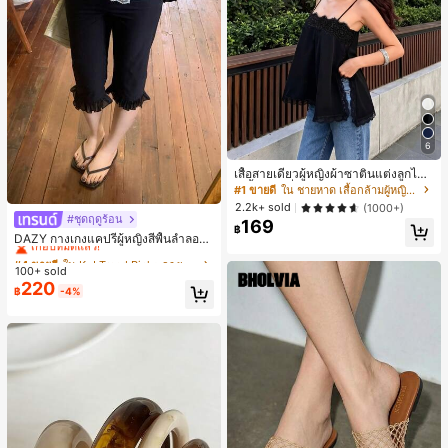
6
เสื้อสายเดี่ยวผู้หญิงผ้าซาตินแต่งลูกไม้
- เสื้อสายเดี่ยวฤดูร้อนสีขากีมีรอยผ่าด้า
#1 ขายดี
ใน ชายหาด เสื้อกล้ามผู้หญิง & Camis
นข้างที่น่าดึงดูด ลำลองสีดำ สำหรับเธอ
2.2k+ sold
(1000+)
#ชุดฤดูร้อน
#4 ขายดี
ใน K-J Trend Picks กางเกงผู้หญิง
169
฿
เกือบหมดแล้ว!
DAZY กางเกงแคปรีผู้หญิงสีพื้นลำลองช
ายระบายฤดูร้อน
#4 ขายดี
#4 ขายดี
ใน K-J Trend Picks กางเกงผู้หญิง
ใน K-J Trend Picks กางเกงผู้หญิง
100+ sold
เกือบหมดแล้ว!
เกือบหมดแล้ว!
220
#4 ขายดี
ใน K-J Trend Picks กางเกงผู้หญิง
฿
-4%
เกือบหมดแล้ว!