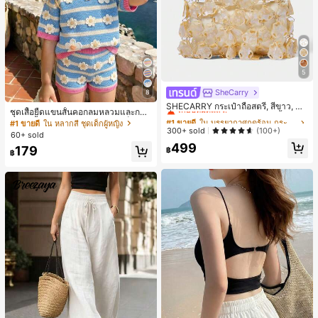
5
SheCarry
#1 ขายดี
ใน บรรยากาศฤดูร้อน กระเป๋าหูหิ้วด้านบนผู้หญิง
8
เกือบหมดแล้ว!
SHECARRY กระเป๋าถือสตรี, สีขาว, แฟ
ชุดเสื้อยืดแขนสั้นคอกลมหลวมและกาง
ชั่น, สง่างาม, วันหยุด, งานปาร์ตี้
#1 ขายดี
#1 ขายดี
ใน บรรยากาศฤดูร้อน กระเป๋าหูหิ้วด้านบนผู้หญิง
ใน บรรยากาศฤดูร้อน กระเป๋าหูหิ้วด้านบนผู้หญิง
เกงขาสั้นไบค์เกอร์รัดรูปสำหรับเด็กผู้ห
#1 ขายดี
ใน หลากสี ชุดเด็กผู้หญิง
เกือบหมดแล้ว!
เกือบหมดแล้ว!
300+ sold
(100+)
ญิง สไตล์มินิมอล เหมาะสำหรับฤดูใบไ
60+ sold
ม้ผลิและฤดูร้อน
#1 ขายดี
ใน บรรยากาศฤดูร้อน กระเป๋าหูหิ้วด้านบนผู้หญิง
499
179
฿
฿
เกือบหมดแล้ว!