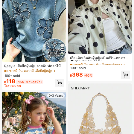
#1 ขายดี
ใน กระเป๋า เสื้อคลุมลำลอง
ลูกค้ากลับมาซื้อซ้ำ!
เสื้อแจ็คเก็ตสั้นผู้หญิงสไตล์วินเทจ ลายจุ
17
ดขนาดใหญ่ คอตั้ง เอวเข้ารูป แขนพอง
#1 ขายดี
#1 ขายดี
ใน กระเป๋า เสื้อคลุมลำลอง
ใน กระเป๋า เสื้อคลุมลำลอง
Resyla เสื้อยืดผู้หญิง ลายพิมพ์ดอกไม้สี
ทรงหลวม แฟชั่นอเนกประสงค์ สำหรับใ
100+ sold
ลูกค้ากลับมาซื้อซ้ำ!
ลูกค้ากลับมาซื้อซ้ำ!
น้ำเงินวินเทจ เสื้อสำหรับออกไปเที่ยวฤ
ส่ประจำวันและไปเที่ยวพักผ่อน
#5 ขายดี
ใน หลากสี เสื้อยืดผู้หญิง
#1 ขายดี
ใน กระเป๋า เสื้อคลุมลำลอง
368
ดูร้อน ดีไซน์กราฟิก สบายๆ อเนกประสง
฿
-10%
100+ sold
ค์ สวมใส่ประจำวัน กลางแจ้ง ช้อปปิ้ง ท่
ลูกค้ากลับมาซื้อซ้ำ!
118
฿
-15%
3 วันสุดท้าย
องเที่ยวกลางแจ้ง
โดยประมาณ
0-3 Years