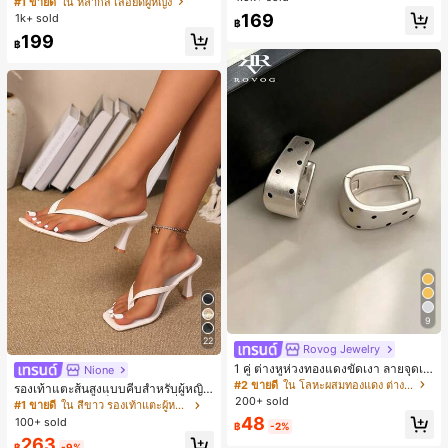
#1 ขายดี
ใน หลากสี เสื้อยืดผู้หญิง
สปอร์ตแฟชั่นมินิมอล ของขวัญสำหรับเ
ลูกค้ากลับมาซื้อซ้ำ!
169
1k+ sold
฿
พื่อน
199
฿
9
22
Rovog Jewelry
1 คู่ ต่างหูห่วงทองแดงขัดเงา ลายจุดเร
Nione
ขาคณิตสไตล์มินิมอล เหมาะสำหรับสว
#2 ขายดี
ใน โลหะผสมทองแดง ต่างหูผู้หญิง
รองเท้าแตะส้นสูงแบบคีบสำหรับผู้หญิง
มใส่ประจำวันแบบสบายๆ สำหรับผู้หญิง
200+ sold
สไตล์คลาสสิก สีบล็อก สไตล์แฟรี่ฤดูร้อ
#1 ขายดี
ใน สีขาว รองเท้าแตะผู้หญิง
น ส้นเข็ม รองเท้าแตะแบบคีบ รองเท้าแ
48
100+ sold
฿
-2%
ตะชายหาดแฟชั่นสายไขว้ รองเท้าผู้ห
263
ญิง สำหรับออฟฟิศ บ้าน กลางแจ้ง ดีไซ
฿
-9%