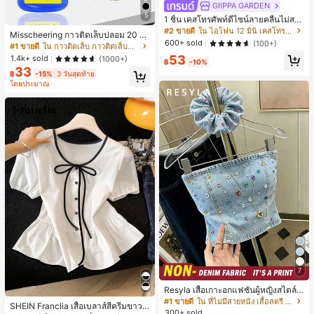
GIIPPA GARDEN
5
1 ชิ้น เคสโทรศัพท์ดีไซน์ลายคลื่นไม่สม
มาตรสำหรับ Phone 17 Pro Max, เหม
#2 ขายดี
ใน ไอโฟน 12 มินิ เคสโทรศัพท์แฟชั่น
Misscheering กาวติดเล็บปลอม 20 กรั
าะสำหรับ Phone 16 Pro Max, 15 Pro
600+ sold
(100+)
ม แรงยึดสูง เจลสติกเกอร์เล็บนุ่ม แห้งเร็
#1 ขายดี
ใน กาวติดเล็บ กาวติดเล็บและสารยึดติด
Max, 14 Pro Max, เคสโทรศัพท์สไตล์เ
ว เหมาะสำหรับผู้เริ่มต้นทำเล็บ ติดทนน
53
กาหลีและน่าสนใจ, เข้ากันได้กับ 11/12/
1.4k+ sold
(1000+)
฿
-10%
าน
13/14/15/16 Pro Max Plus, ดีไซน์หรู
33
฿
-15%
3 วันสุดท้าย
หราเหมาะสำหรับทั้งชายและหญิง, ของ
โดยประมาณ
ขวัญในอุดมคติสำหรับคริสต์มาส, วันว
าเลนไทน์, อีสเตอร์, ฤดูแต่งงานและวันเ
กิดสำหรับแฟนสาว
7
Resyla เสื้อเกาะอกแฟชั่นผู้หญิงสไตล์ซั
มเมอร์อเนกประสงค์ลายเดนิม แนะนำ
#1 ขายดี
ใน ที่ไม่มีสายหนัง เสื้อสตรี เสื้อเบลาส์ & Tee
SHEIN Franclia เสื้อเบลาส์สีครีมขาวนุ่
สำหรับงานหนัก ขายดี ตกแต่งเพชรสีสั
300+ sold