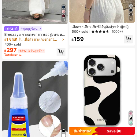
4
11
เสื้อสายเดี่ยวเซ็กซี่ไร้หลังสำหรับผู้หญิง
#ชุดฤดูร้อน
พร้อมบราแบบมีฟองน้ำ, เสื้อกล้ามแขน
500+ sold
(1000+)
Breezaya กางเกงขายาวเอวสูงทรงหล
กุด, เสื้อลำลองสีดำสำหรับฤดูร้อน
159
วมขาบานสำหรับผู้หญิง สีขาวเรียบหรูส
#1 ขายดี
ใน เนื้อผ้า กางเกงขายาวลำลองผ้า
฿
ไตล์ชิค เหมาะสำหรับใส่เที่ยวทะเล วันห
400+ sold
ยุดพักผ่อนฤดูร้อน ลุคสบายๆ ใส่ได้หลา
297
฿
-15%
3 วันสุดท้าย
ยโอกาสในชีวิตประจำวัน
โดยประมาณ
Save ฿6