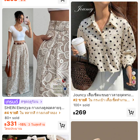
น์หัวเหลี่ยม ชิคและหรูหรา สำหรับเดทไ
นท์
16
5
Jouncy เสื้อเชิ้ตแขนยาวลายจุดทรงหล
วมสำหรับผู้หญิง
#2 ขายดี
ใน กระเป๋า เสื้อเชิ้ตทำงานมีกระเป๋า
#ชุดฤดูร้อน
100+ sold
SHEIN Elenzya กางเกงคูลอตลายจุดเ
269
อวสูงแบบใหม่สำหรับฤดูใบไม้ผลิ/ฤดูร้อ
#4 ขายดี
ใน หลากสี กางเกงลำลอง
฿
น, สไตล์หรูหราเหมาะสำหรับใส่ในชีวิต
80+ sold
ประจำวันและทำงาน, ให้ความรู้สึกวินเ
331
฿
-15%
3 วันสุดท้าย
ทจสำหรับฤดูรับปริญญา, เทศกาลดนตร
โดยประมาณ
ี, การแข่งม้าดาร์บี้, วันประกาศอิสรภาพ