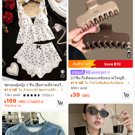
6
Save ฿10
good girl
2/1ชิ้น กิ๊บติดผมแฟชั่นขนาดใหญ่สีน้ำ
ตาลชานมสำหรับผู้หญิง เหมาะสำหรับก
#1 ขายดี
ใน โปรโมชั่นต้อนรับเปิดเทอม เครื่องประดับผมผู้หญิง
ชุดนอนผู้หญิง 2 ชิ้น เสื้อสายเดี่ยวคอวีลู
ารอาบน้ำ ล้างหน้า และจัดแต่งทรงผม
900+ sold
กไม้ พร้อมกางเกงขาสั้นแต่งลูกไม้ แต่ง
#1 ขายดี
ใน ลำลอง-ยัง ชุดเลานจ์สำหรับผู้หญิง
โบว์ที่เอว ชุดลำลองผู้หญิงนุ่มสบายน่ารั
39
1.1k+ sold
(1000+)
฿
-20%
ก สไตล์เอสเธติก
169
฿
-15%
3 วันสุดท้าย
โดยประมาณ