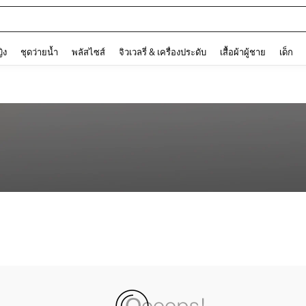
and down arrow keys to navigate search การค้นหาล่าสุด and ค้นหา. Press Enter to
ญิง
ชุดว่ายน้ำ
พลัสไซส์
จิวเวลรี่ & เครื่องประดับ
เสื้อผ้าผู้ชาย
เด็ก