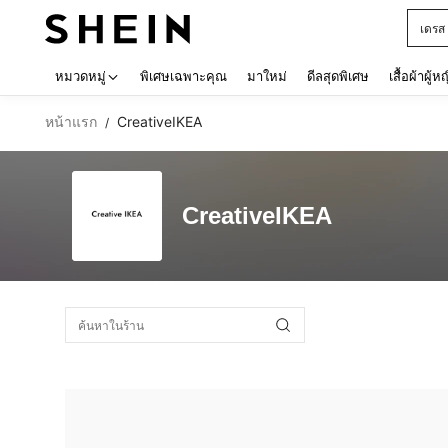
เดรส
Use up 
หมวดหมู่
พิเศษเฉพาะคุณ
มาใหม่
ดีลสุดพิเศษ
เสื้อผ้าผู้ห
หน้าแรก
CreativeIKEA
/
CreativeIKEA