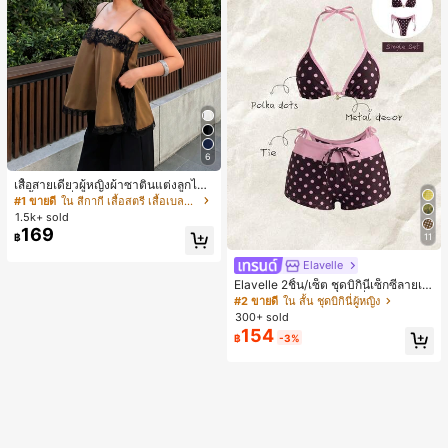
6
เสื้อสายเดี่ยวผู้หญิงผ้าซาตินแต่งลูกไม้
- เสื้อสายเดี่ยวฤดูร้อนสีคากีมีรอยผ่าด้า
#1 ขายดี
ใน สีกากี เสื้อสตรี เสื้อเบลาส์ & Tee
นข้างที่น่าดึงดูดแบบสบายๆ
1.5k+ sold
169
11
฿
Elavelle
Elavelle 2ชิ้น/เซ็ต ชุดบิกินี่เซ็กซี่ลายเสื
อดาวสำหรับผู้หญิง สายเดี่ยวและผูกข้า
#2 ขายดี
ใน สั้น ชุดบิกินี่ผู้หญิง
ง, ฤดูร้อน
300+ sold
154
฿
-3%