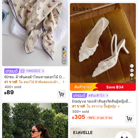
23
YWGSDZ
60ซม. ผ้าพันคอผ้าไหมลายดอกไม้ Dit
5
sy สีเบจ, เครื่องประดับใหม่สำหรับผู้หญิ
#1 ขายดี
ใน ดอกไม้ ผ้าพันคอและผ้าพันคอผู้หญิง
งฤดูใบไม้ผลิ/ฤดูใบไม้ร่วง, ผ้าพันคอผืน
Save ฿34
400+ sold
บางอเนกประสงค์หรูหรา
89
฿
#ส้นเท้าไก่
Eladyva รองเท้าส้นสูงรัดส้นผู้หญิงมีดอ
กไม้ประดับตาข่ายเสริมและสามารถสว
#1 ขายดี
ใน สง่างาม ปั๊มผู้หญิง
มได้สองแบบ ส้นสูง 7 ซม. รูปแบบโรมัน
500+ sold
หรูหรา ส้นเข็ม ลุคเทพนิยาย
305
฿
-10%
ล่าสุด 9 ชม