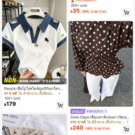
#1 ขายดี
#1 ขายดี
ใน โบโฮ ต่างหูผู้หญิง
ใน โบโฮ ต่างหูผู้หญิง
ริกัน แฟชั่นส่วนตัว หวานและสง่างาม
300+ sold
เกือบหมดแล้ว!
เกือบหมดแล้ว!
สำหรับผู้หญิงและเด็กหญิง สำหรับการเ
35
#1 ขายดี
ใน โบโฮ ต่างหูผู้หญิง
฿
-10%
ล่าสุด 9 ชม
ดินทาง งานแต่งงาน ปาร์ตี้ วันเกิด ของ
เกือบหมดแล้ว!
ขวัญคริสต์มาส 2026
15
Resyla เสื้อโปโลสไตล์อเมริกันเรโทรสำ
หรับผู้หญิง, เสื้อยืดแขนสั้นสำหรับผู้หญิ
#1 ขายดี
ใน สำนักงาน เสื้อยืดออฟฟิศ
ง, ลายม้า, สไตล์ Y2K, เสื้อโปโลแขนสั้น
100+ sold
แบบคัลเลอร์บล็อกสำหรับผู้หญิง
179
฿
#ชุดฤดูร้อน
Siren Gaze เสื้อเบลาส์แขนยาวรัดเอว
ลายจุดสีน้ำตาลใหม่สำหรับฤดูใบไม้ร่ว
#10 ขายดี
ใน สีน้ำตาล เสื้อทำงานเนื้อผ้านุ่ม
งสำหรับผู้หญิง
240
฿
-14%
ล่าสุด 9 ชม