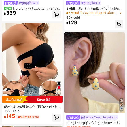
#ชุดฤดูร้อน
#ชุดฤดูร้อน
Trelyra เดรสสั้นแขนยาวคอวีเว้า
SHEIN เสื้อกล้ามผู้หญิงฤดูใบไม้ผลิ/ฤดูร้
NEW
339
สีพื้นสำหรับผู้หญิง
อน ใหม่ สไตล์มินิมอลลำลองหรูหรา สีบ
#7 ขายดี
ใน คอวีลึก เสื้อสตรี เสื้อเบลาส์ & Tee
฿
ล็อก ลายจุด คอวี แพตช์เวิร์ก ชายระบา
60+ sold
ย แขนกุด ทรงเข้ารูป อเนกประสงค์, เสื้อ
129
฿
ผู้หญิงฤดูใบไม้ผลิ/ฤดูร้อน, เสื้อหรูหราผู้
หญิง, เสื้อเที่ยวพักผ่อนผู้หญิง
Save ฿4
เสื้อชั้นในสตรีไร้ตะเข็บ ไร้โครง เซ็กซี่ ด้
านข้างไม่ลื่น แผ่นรองถอดได้ ลายไขว้ห
300+ sold
ลัง ไร้สาย สบายตลอดวัน
145
฿
-3%
ล่าสุด 9 ชม
Alley Deep Jewelry
#1 ขายดี
ใน โบโฮ ต่างหูผู้หญิง
เกือบหมดแล้ว!
ต่างหูโลหะรูปตัว C 1 คู่ เคลือบหยดสีเห
ลือง ลายจุดสีน้ำเงิน สไตล์ยุโรปและอเม