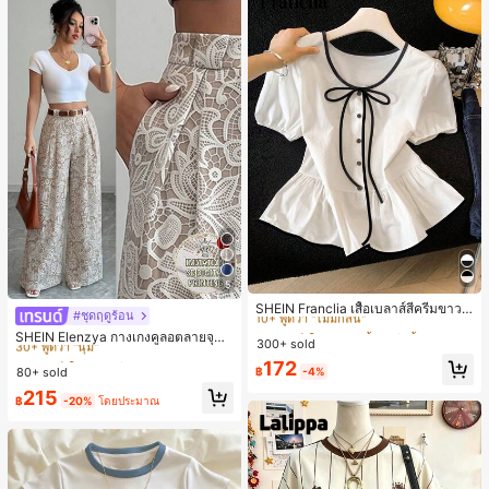
5
#2 ขายดี
ใน น่ารัก เสื้อสตรี เสื้อเบลาส์ & Tee
10+ พูดว่า "ไม่มีกลิ่น"
SHEIN Franclia เสื้อเบลาส์สีครีมขาวนุ่
#ชุดฤดูร้อน
#4 ขายดี
ใน หลากสี กางเกงลำลอง
มนวล เอวรูด, แต่งขอบตัดกัน + โบว์ผูก,
#2 ขายดี
#2 ขายดี
ใน น่ารัก เสื้อสตรี เสื้อเบลาส์ & Tee
ใน น่ารัก เสื้อสตรี เสื้อเบลาส์ & Tee
30+ พูดว่า "นุ่ม"
SHEIN Elenzya กางเกงคูลอตลายจุดเ
แขนพอง จับคู่กับกระโปรงชายระบาย,
300+ sold
10+ พูดว่า "ไม่มีกลิ่น"
10+ พูดว่า "ไม่มีกลิ่น"
อวสูงแบบใหม่สำหรับฤดูใบไม้ผลิ/ฤดูร้อ
ลดอายุและดูดี, นุ่มและเก๋ไก๋สำหรับใส่ทุ
#4 ขายดี
#4 ขายดี
ใน หลากสี กางเกงลำลอง
ใน หลากสี กางเกงลำลอง
#2 ขายดี
ใน น่ารัก เสื้อสตรี เสื้อเบลาส์ & Tee
172
น, สไตล์หรูหราเหมาะสำหรับใส่ในชีวิต
กวัน
80+ sold
฿
-4%
30+ พูดว่า "นุ่ม"
30+ พูดว่า "นุ่ม"
ประจำวันและทำงาน, ให้ความรู้สึกวินเ
10+ พูดว่า "ไม่มีกลิ่น"
#4 ขายดี
ใน หลากสี กางเกงลำลอง
215
ทจสำหรับฤดูรับปริญญา, เทศกาลดนตร
฿
-20%
โดยประมาณ
30+ พูดว่า "นุ่ม"
ี, การแข่งม้าดาร์บี้, วันประกาศอิสรภาพ