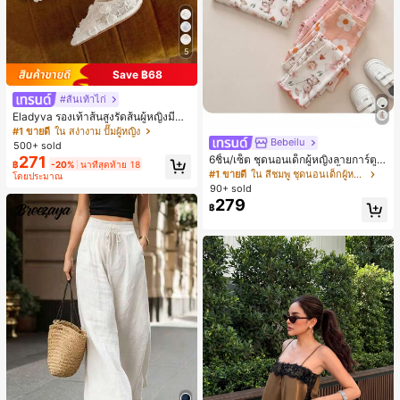
5
Save ฿68
#ส้นเท้าไก่
Eladyva รองเท้าส้นสูงรัดส้นผู้หญิงมีดอ
กไม้ประดับตาข่ายเสริมและสามารถสว
#1 ขายดี
ใน สง่างาม ปั๊มผู้หญิง
มได้สองแบบ ส้นสูง 7 ซม. รูปแบบโรมัน
Bebeilu
500+ sold
หรูหรา ส้นเข็ม ลุคเทพนิยาย
271
6ชิ้น/เซ็ต ชุดนอนเด็กผู้หญิงลายการ์ตูน
฿
-20%
นาทีสุดท้าย 18
หมีและดอกไม้ คอกลม แขนสั้น กางเกง
#1 ขายดี
ใน สีชมพู ชุดนอนเด็กผู้หญิง
โดยประมาณ
ขาสั้น ขอบระบาย สวมใส่สบาย
90+ sold
279
฿