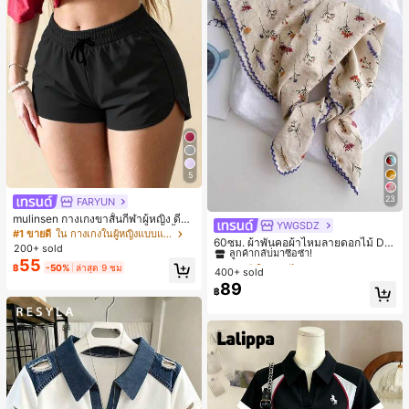
5
23
FARYUN
mulinsen กางเกงขาสั้นกีฬาผู้หญิง ดีไซ
YWGSDZ
#1 ขายดี
ใน ดอกไม้ ผ้าพันคอและผ้าพันคอผู้หญิง
น์ปลายเปิด เอวยืดหยุ่น กางเกงขาสั้น
#1 ขายดี
ใน กางเกงในผู้หญิงแบบแอคทีฟ
ลูกค้ากลับมาซื้อซ้ำ!
60ซม. ผ้าพันคอผ้าไหมลายดอกไม้ Dit
ลำลองกีฬาฤดูร้อน ความยาว 3/4
200+ sold
sy สีเบจ, เครื่องประดับใหม่สำหรับผู้หญิ
#1 ขายดี
#1 ขายดี
ใน ดอกไม้ ผ้าพันคอและผ้าพันคอผู้หญิง
ใน ดอกไม้ ผ้าพันคอและผ้าพันคอผู้หญิง
55
งฤดูใบไม้ผลิ/ฤดูใบไม้ร่วง, ผ้าพันคอผืน
฿
-50%
ล่าสุด 9 ชม
400+ sold
ลูกค้ากลับมาซื้อซ้ำ!
ลูกค้ากลับมาซื้อซ้ำ!
บางอเนกประสงค์หรูหรา
89
#1 ขายดี
ใน ดอกไม้ ผ้าพันคอและผ้าพันคอผู้หญิง
฿
ลูกค้ากลับมาซื้อซ้ำ!