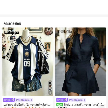
คุณอาจชอบ
9
#ชุดฤดูร้อน
#ชุดฤดูร้อน
Lalippa เสื้อยืดผู้หญิงแขนสั้นไหล่ตก ค
Trelyra เดรสสั้นแขนยาวคอวีเว้า
NEW
อวีปกเสื้อ ลายพิมพ์ดิจิทัลลายทาง สไตล์
สีพื้นสำหรับผู้หญิง