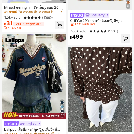
5
Misscheering กาวติดเล็บปลอม 20 กรั
ม แรงยึดสูง เจลสติกเกอร์เล็บนุ่ม แห้งเร็
#1 ขายดี
ใน กาวติดเล็บ กาวติดเล็บและสารยึดติด
SheCarry
#1 ขายดี
ใน บรรยากาศฤดูร้อน กระเป๋าหูหิ้วด้านบนผู้หญิง
ว เหมาะสำหรับผู้เริ่มต้นทำเล็บ ติดทนน
1.5k+ sold
(1000+)
าน
เกือบหมดแล้ว!
SHECARRY กระเป๋าถือสตรี, สีขาว, แฟ
31
฿
-21%
นาทีสุดท้าย 18
ชั่น, สง่างาม, วันหยุด, งานปาร์ตี้
#1 ขายดี
#1 ขายดี
ใน บรรยากาศฤดูร้อน กระเป๋าหูหิ้วด้านบนผู้หญิง
ใน บรรยากาศฤดูร้อน กระเป๋าหูหิ้วด้านบนผู้หญิง
โดยประมาณ
เกือบหมดแล้ว!
เกือบหมดแล้ว!
300+ sold
(100+)
499
#1 ขายดี
ใน บรรยากาศฤดูร้อน กระเป๋าหูหิ้วด้านบนผู้หญิง
฿
เกือบหมดแล้ว!
12
#ชุดฤดูร้อน
Lalippa เสื้อยืดคอวีผู้หญิง, เสื้อยืดสีน้ำเ
งินสไตล์มินิมอลเรโทร, เสื้อยืดผู้หญิงทร