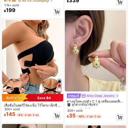
339
#1 ขายดี
ใน หลากสี เสื้อยืดผู้หญิง
฿
สปอร์ตแฟชั่นมินิมอล ของขวัญสำหรับเ
1.1k+ sold
พื่อน
199
฿
Alley Deep Jewelry
#1 ขายดี
ใน โบโฮ ต่างหูผู้หญิง
Save ฿4
ลูกค้ากลับมาซื้อซ้ำ!
ต่างหูโลหะรูปตัว C 1 คู่ เคลือบหยดสีเห
เสื้อชั้นในสตรีไร้ตะเข็บ ไร้โครง เซ็กซี่ ด้
ลือง ลายจุดสีน้ำเงิน สไตล์ยุโรปและอเม
เกือบหมดแล้ว!
#1 ขายดี
#1 ขายดี
ใน โบโฮ ต่างหูผู้หญิง
ใน โบโฮ ต่างหูผู้หญิง
านข้างไม่ลื่น แผ่นรองถอดได้ ลายไขว้ห
300+ sold
ริกัน แฟชั่นส่วนตัว หวานและสง่างาม
300+ sold
ลูกค้ากลับมาซื้อซ้ำ!
ลูกค้ากลับมาซื้อซ้ำ!
ลัง ไร้สาย สบายตลอดวัน
สำหรับผู้หญิงและเด็กหญิง สำหรับการเ
145
35
฿
-3%
ล่าสุด 9 ชม
เกือบหมดแล้ว!
เกือบหมดแล้ว!
#1 ขายดี
ใน โบโฮ ต่างหูผู้หญิง
฿
-10%
ล่าสุด 9 ชม
ดินทาง งานแต่งงาน ปาร์ตี้ วันเกิด ของ
ลูกค้ากลับมาซื้อซ้ำ!
ขวัญคริสต์มาส 2026
เกือบหมดแล้ว!