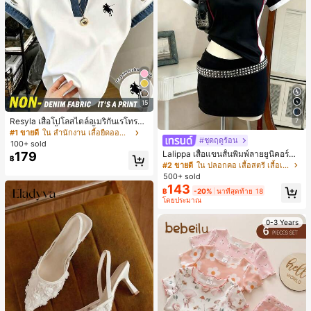
15
Resyla เสื้อโปโลสไตล์อเมริกันเรโทรสำ
7
หรับผู้หญิง, เสื้อยืดแขนสั้นสำหรับผู้หญิ
#1 ขายดี
ใน สำนักงาน เสื้อยืดออฟฟิศ
#ชุดฤดูร้อน
ง, ลายม้า, สไตล์ Y2K, เสื้อโปโลแขนสั้น
100+ sold
แบบคัลเลอร์บล็อกสำหรับผู้หญิง
Lalippa เสื้อแขนสั้นพิมพ์ลายยูนิคอร์นล
179
฿
ายทางสีตัดกันสำหรับผู้หญิง สไตล์วิทย
#2 ขายดี
ใน ปลอกคอ เสื้อสตรี เสื้อเบลาส์ & Tee
าลัย
500+ sold
143
฿
-20%
นาทีสุดท้าย 18
โดยประมาณ
0-3 Years