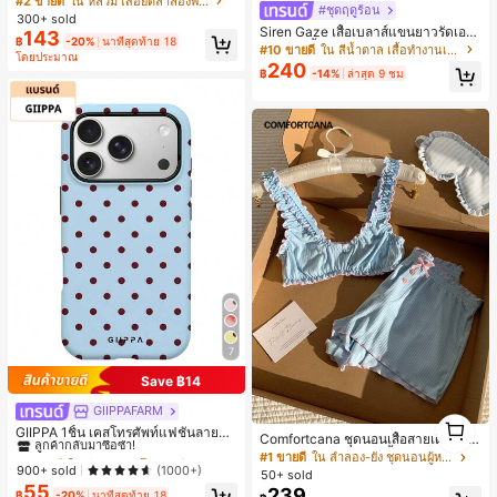
#2 ขายดี
ใน หลวม เสื้อยืดลำลองพื้นฐาน
#ชุดฤดูร้อน
งหลวมสบาย, พิมพ์ตัวอักษรและตัวเลข
300+ sold
ภาษาอังกฤษ, เสื้อสำหรับออกไปเที่ยวฤ
Siren Gaze เสื้อเบลาส์แขนยาวรัดเอว
143
฿
-20%
นาทีสุดท้าย 18
ดูร้อน, ลวดลายดีไซน์, ความรู้สึกพรีเมีย
ลายจุดสีน้ำตาลใหม่สำหรับฤดูใบไม้ร่ว
#10 ขายดี
ใน สีน้ำตาล เสื้อทำงานเนื้อผ้านุ่ม
โดยประมาณ
ม, ลำลองอเนกประสงค์, สวมใส่ประจำวั
งสำหรับผู้หญิง
240
฿
-14%
ล่าสุด 9 ชม
น, กลางแจ้ง, ช้อปปิ้ง, การเดินทาง, เสื้อ
ผ้ากลางแจ้ง
7
Save ฿14
GIIPPAFARM
#1 ขายดี
ใน สีชมพู เคสโทรศัพท์
1
ลูกค้ากลับมาซื้อซ้ำ!
GIIPPA 1ชิ้น เคสโทรศัพท์แฟชั่นลายจุด
1
Comfortcana ชุดนอนเสื้อสายเดี่ยวแต่
สีฟ้าอ่อนสีแดงเลือดหมู ฐานสีชมพูอ่อน
#1 ขายดี
#1 ขายดี
ใน สีชมพู เคสโทรศัพท์
ใน สีชมพู เคสโทรศัพท์
งระบายและกางเกงขาสั้นสำหรับผู้หญิง
#1 ขายดี
ใน ลำลอง-ยัง ชุดนอนผู้หญิง
พร้อมลายจุดสีเขียว เคสโทรศัพท์ 17 Pr
ลูกค้ากลับมาซื้อซ้ำ!
ลูกค้ากลับมาซื้อซ้ำ!
900+ sold
(1000+)
50+ sold
o Max, เหมาะสำหรับโทรศัพท์ 16 Pro
55
#1 ขายดี
ใน สีชมพู เคสโทรศัพท์
239
Max, 15 Pro Max, 14 Pro Max, เคสโ
฿
-20%
นาทีสุดท้าย 18