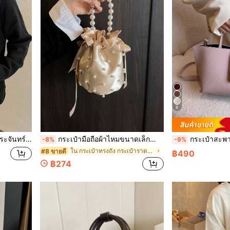
8
สำหรับใส่ลิปสติก, หูฟัง และสิ่งของอื่นๆ
กระเป๋ามือถือผ้าไหมขนาดเล็กสำหรับผู้หญิง มีไข่มุกฝังลายผ้าไหม กระเป๋าคลัชใหม่สำหรับงานเลี้ยง กระเป๋าถือ/สะพายไหล่รูปถัง กระเป๋าสตางค์โทรศัพท์ที่หรูหราและอเนกประสงค์
กระเป๋าสะพายสไตล์เรโทรแบบมือถือ สำหร
-8%
-9%
ใน กระเป๋าทรงถัง กระเป๋าราตรีผู้หญิง
#8 ขายดี
฿490
฿274