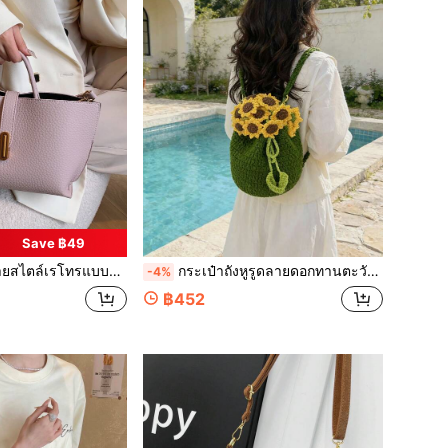
Save ฿49
ับผู้หญิง ปี 2024 ใหม่ กระเป๋าสะพายไหล่และสะพายข้าง
กระเป๋าถังหูรูดลายดอกทานตะวันถักโครเชต์ทำมือ, กระเป๋าเป้สะพายหลังทอผ้าสไตล์ชนบท, ของขวัญสร้างสรรค์สำหรับแฟนหรือเพื่อนสนิท
-4%
฿452