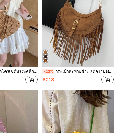
ีไซน์เฉพาะตัว กระเป๋าสะพายไหล่สำหรับเดินทางไปทำงานและวันหยุดพักผ่อนที่ชายหาด
กระเป๋าสะพายข้าง ลุคคาวบอย สไตล์ย้อนยุค สีน้ำตาล ติดมุ้ง, ดีไซน์โบฮีเมียนเอกลักษณ์ สำหรับผู้หญิง
-22%
฿218