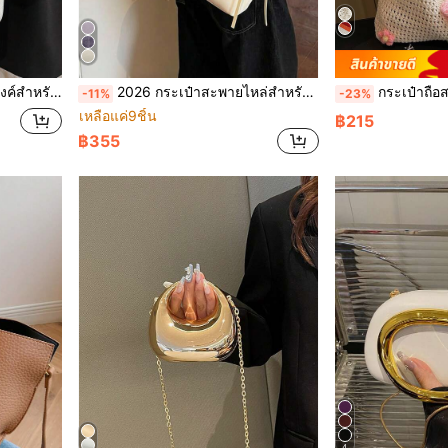
ามจุขนาดใหญ่ ให้ความรู้สึกหรูหรา
2026 กระเป๋าสะพายไหล่สำหรับผู้หญิงสีขาวนวล, กระเป๋าสะพายไหล่เอนกประสงค์พร้อมโบว์ตกแต่ง, กระเป๋าใส่ของจุของได้เยอะสำหรับฤดูใบไม้ผลิ/ฤดูร้อน
กระเป๋าถือสานดอกไม้สไตล์ลายถัก กระเป๋าถือขนาด
-11%
-23%
เหลือแค่9ชิ้น
฿215
฿355
4