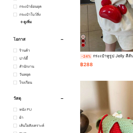
กระเป๋าย้อนยุค
กระเป๋าโบว์ลิ่ง
ดูเพิ่ม
โอกาส
ร้านค้า
กระเป๋าหูรูป Jelly สีสันสไตล์ฤดูใบไม้ผลิ/ฤดูร้อน กระเป๋าคาดบ่าน่ารักไมนิเจอร์ กระเป๋าใส่โทรศัพท์ กร
-24%
ปาร์ตี้
฿288
สำนักงาน
วันหยุด
โรงเรียน
วัสดุ
หนัง PU
ผ้า
เส้นใยสังเคราะห์