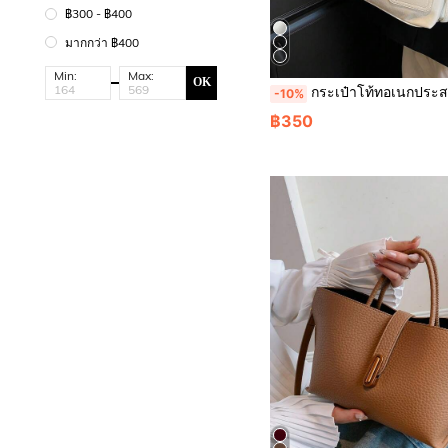
฿300 - ฿400
มากกว่า ฿400
Min:
Max:
OK
กระเป๋าโท้ทอเนกประสงค์สำหรับผู้หญิง, กระเป๋าเป้สะพายหลังและกระเป๋าสะพายข้าง 3-In-1 คว
-10%
฿350