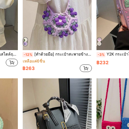
ะเป๋าใส่เหรียญ ของขวัญวันวาเลนไทน์
[ทำด้วยมือ] กระเป๋าสะพายข้างขนาดเล็ก ดอกไม้ปักสองด้าน, ถุงสานโครเชต์ถักหวาน สำหรับใส่โทรศัพท์และกุญแจ
Y2K กระเป๋าโทรศัพท์มือถือทรงกระเป๋าดีไซน์น่ารั
-12%
-3%
เหลือแค่6ชิ้น
฿232
฿263