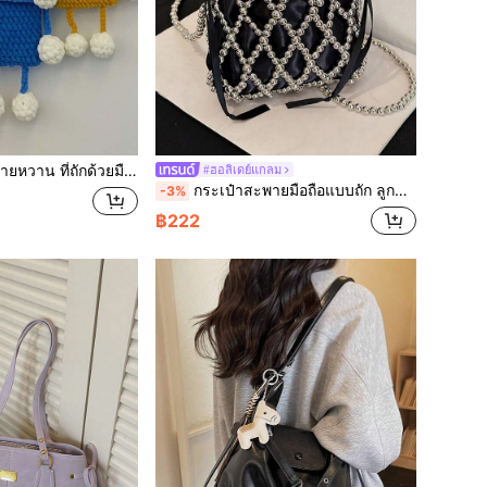
ือแบบครอเชต์ ลาย การ์ตูน น่ารัก สำหรับผู้หญิง
#ฮอลิเดย์แกลม
กระเป๋าสะพายมือถือแบบถัก ลูกปัด สไตล์แม่บ้านฝรั่งเศส มุกตกแต่ง กระเป๋าสะพายข้าง ออกแบบถังตาข่ายรูปขนมเหลี่ยมเล็กๆที่เป็นเอกลักษณ์สำหรับฤดูร้อน
-3%
฿222