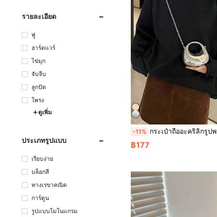
รายละเอียด
พู่
ฮาร์ดแวร์
ไข่มุก
จับจีบ
ลูกปัด
โพรง
ดูเพิ่ม
กระเป๋าถืออะคริลิกรูปพระจันทร์เสี้ยว, กระเป๋าถือขนาดเล็ก, กระเป๋าสะพายข้างแฟชั่นอเนกประสงค์พร้อมโซ่, เหมาะ
-11%
ประเภทรูปแบบ
฿177
เรียบง่าย
บล็อกสี
ทางเรขาคณิต
การ์ตูน
รูปแบบโมโนแกรม