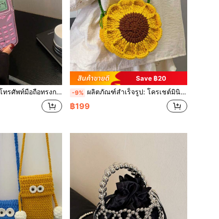
Save ฿20
กและเซ็กซี่สไตล์สาว, กระเป๋าสตางค์สะพายข้างโซ่รุ่นใหม่ปี 2024, คาวาอิ
ผลิตภัณฑ์สำเร็จรูป: โครเชต์มินิดอกทานตะวันสองด้านถักด้วยมือหวานกระเป๋าถักข้ามร่างกายกระเป๋าใส่เหรียญกุญแจ
-9%
฿199