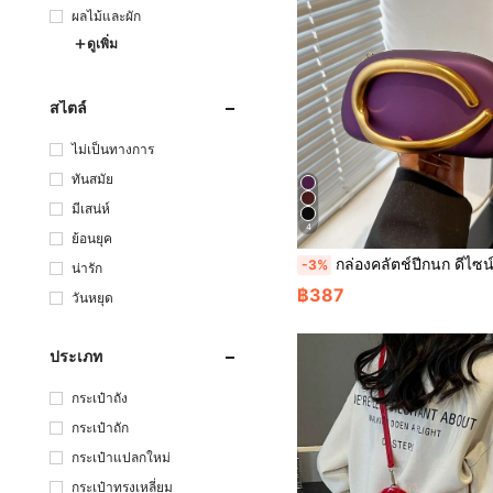
ผลไม้และผัก
ดูเพิ่ม
สไตล์
ไม่เป็นทางการ
ทันสมัย
มีเสน่ห์
4
ย้อนยุค
กล่องคลัตช์ปีกนก ดีไซน์หรู โลหะรายละเอียดตกแต่ง กระเป๋าคลัตช์ใหม่สำหรับผู้หญิง สำหรับงานปาร์ตี้ กระเป๋าสะพายโซ่ ข้ามลำตัว กระเ
-3%
น่ารัก
฿387
วันหยุด
ประเภท
กระเป๋าถัง
กระเป๋าถัก
กระเป๋าแปลกใหม่
กระเป๋าทรงเหลี่ยม