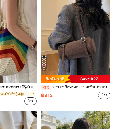
4
Save ฿27
างลำลองสำหรับวันหยุด, กระเป๋าถือสานความจุขนาดใหญ่, กระเป๋าชายหาดสำหรับเดินทาง, กระเป๋าสะพายไหล่แฟชั่นสำหรับช้อปปิ้ง
กระเป๋าถือทรงกระบอกวินเทจแบบด้าน, กระเป๋าสะพายไหล่ใต้แขนสำหรับเดินทางแฟชั่นหรูหรามาใหม่พร้อมช่องใส่โทรศัพท์และเหรียญสำหรับผู้หญิง
-8%
ระเป๋าโท้ทผู้หญิง
฿312