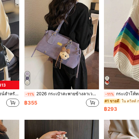
฿13
, กระเป๋าสะพาย, กระเป๋าถือ 3 ใน 1
2026 กระเป๋าสะพายข้างลาเวนเดอร์คอลเลกชั่นฤดูใบไม้ผลิ/ฤดูร้อนใหม่สำหรับผู้หญิง, กระเป๋าสะพายไหล่อเนกประสงค์พร้อมจี้หมีและโบว์, กระเป๋าใส่ของจุของได้เยอะ
กระเป๋าโท้ทสานลายทางสีรุ้งโบฮีเมียน, ดีไซน์บล็อกสีรูปตัว V, กระเป๋าสะพายข้
-11%
-11%
ใน ควิลท์ ก
#1 ขายดี
฿355
฿293