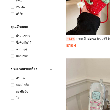
PVC
PMMA
คริลิค
คุณลักษณะ
น้ำหนักเบา
กระเป๋าสตรอว์เบอร์รีโครเชต์แฮนด์เมด, กระเป๋าไหมพรมถักแบบไขว้กลวงดีไซน์ไม่ซ้ำใคร, 
-13%
ซึ่งพับเก็บได้
฿164
ความจุสูง
หลายช่อง
ประเภทสายคล้อง
ปรับได้
กระเป๋าถือ
สองมือจับ
โซ่