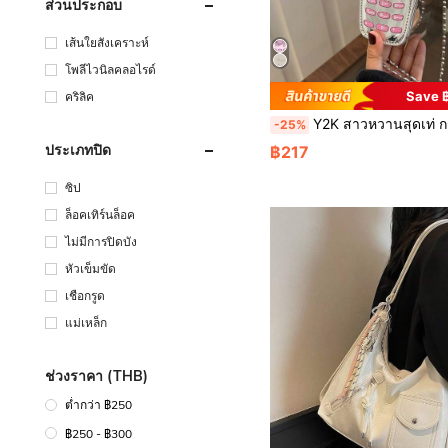
ส่วนประกอบ
เส้นใยสังเคราะห์
โพลีไวนิลคลอไรด์
Save 
คริลิค
Y2K สาวหวานสุดเท่ กระเป๋าสะพายข้างแฟชั่นสร้างสรรค์ส่วนบุคคลสำหรับผู้หญิง กระเป๋าใส่โทรศัพท์ กระเป๋าใส่เหรียญใหม่ปี
-25%
ประเภทปิด
฿217
ซิป
ล็อคเทิร์นล็อค
ไม่มีการปิดบัง
หัวเข็มขัด
เชือกรูด
แม่เหล็ก
ช่วงราคา (THB)
ต่ำกว่า ฿250
฿250 - ฿300