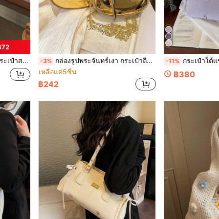
฿72
 2024 กระเป๋าสะพายข้างมีโซ่ วันวาเลนไทน์
กล่องรูปพระจันทร์เงา กระเป๋าถือขนาดเล็ก กระเป๋ารูปพระจันทร์เสี้ยว สายสะพายคล้องคอ/ข้างตัว สีทองเลเซอร์ ที่ใส่ลิปสติก/ที่ใส่ หูฟัง เอนกประสงค์สำหรับทำงาน/เดินทาง ฤดูใบไม้ผลิ/ฤดูร้อน
กระเป๋าใต้แขนสีลาเวนเดอร์ใหม่ปี 2026 สำหรับผู้หญิง กระเป๋าสะพายไ
-3%
-11%
เหลือแค่5ชิ้น
฿380
฿242