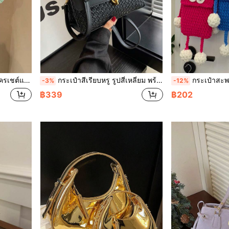
กระเป๋าใส่เหรียญน่ารักและหวาน
กระเป๋าสีเรียบหรู รูปสี่เหลี่ยม พร้อมผ้าพันคอถอดออกได้ สำหรับสุภาพสตรี, กระเป๋าสะพายและกระเป๋าสะพายข้าง (ไม่รวมผ้าพันคอ)
กระเป๋าสะพายหวาน ที่ถักด้วยม
-3%
-12%
฿339
฿202