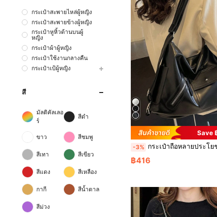
กระเป๋าสะพายไหล่ผู้หญิง
กระเป๋าสะพายข้างผู้หญิง
กระเป๋าหูหิ้วด้านบนผู้
หญิง
กระเป๋าผ้าผู้หญิง
กระเป๋าใช้งานกลางคืน
กระเป๋าเป้ผู้หญิง
สี
มัลติคัลเลอ
สีดำ
ร์
Save 
ขาว
สีชมพู
กระเป๋าถือหลายประโยชน์สำหรับผู้หญิง, สไตล์ใหม่ที่หรูหรา, ความจุขนาดใหญ่, ใช้เดินทางไปทำงาน, เป้
-3%
สีเทา
สีเขียว
฿416
สีแดง
สีเหลือง
กากี
สีน้ำตาล
สีม่วง