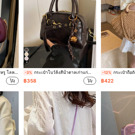
4
ป๋าเครื่องสำอาง กระเป๋าใส่โทรศัพท์และเหรียญ
กระเป๋าโบว์ลิ่งสีน้ำตาลเก่าแก่สำหรับผู้หญิง กระเป๋าแฟชั่นใหม่พร้อมสายสะพาย กระเป๋าสะพายข้างขนาดเล็กแบบสบายๆ ตกแต่งโบว์ เหมาะสำหรับโทรศัพท์ กระเป๋าสตางค์ ของขวัญวันวาเลนไทน์
กระเป๋าถือถักโครเชต์ทรงพัดสีกากีวินเทจ ด้ามไม้ ด
-3%
-12%
฿358
฿422