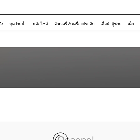
and down arrow keys to navigate search การค้นหาล่าสุด and ค้นหา. Press Enter to
ญิง
ชุดว่ายน้ำ
พลัสไซส์
จิวเวลรี่ & เครื่องประดับ
เสื้อผ้าผู้ชาย
เด็ก