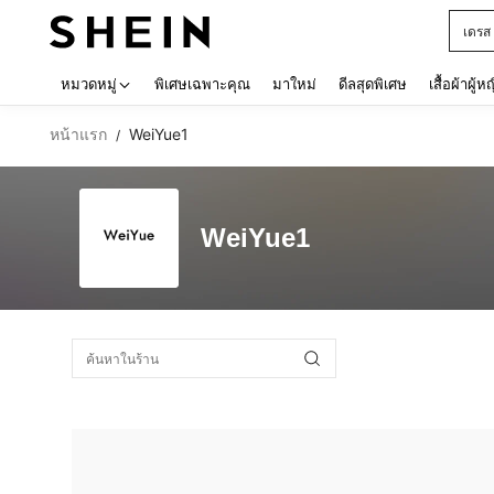
เดรส
Use up 
หมวดหมู่
พิเศษเฉพาะคุณ
มาใหม่
ดีลสุดพิเศษ
เสื้อผ้าผู้ห
หน้าแรก
WeiYue1
/
WeiYue1