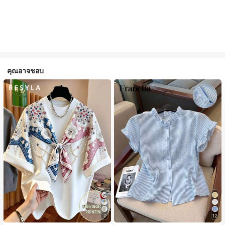
คุณอาจชอบ
7
12