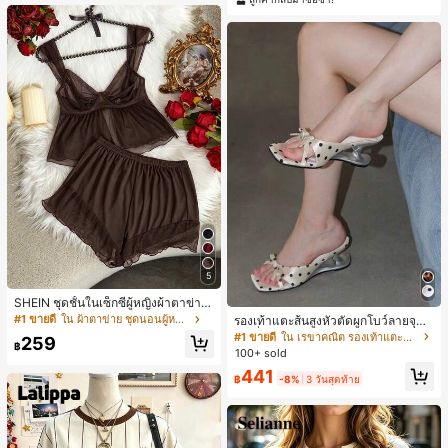
5
SHEIN ชุดชั้นในเซ็กซี่ผู้หญิงผ้าตาข่าย
มีโครงคัพบาง
#1 ขายดี
ใน ผ้าตาข่าย ชุดนอนผู้หญิง
รองเท้าแตะส้นสูงหัวตัดผูกโบว์ลายจุดส
ายเดี่ยวส้นไม่สมมาตรสำหรับผู้หญิง, รอ
#1 ขายดี
ใน เรขาคณิต รองเท้าแตะส้นสูงผู้หญิง
259
฿
งเท้าแตะส้นสูงหนังเทียมสีขาวหรูหรา
100+ sold
สำหรับฤดูร้อน
441
฿
-8%
3 วันสุดท้าย