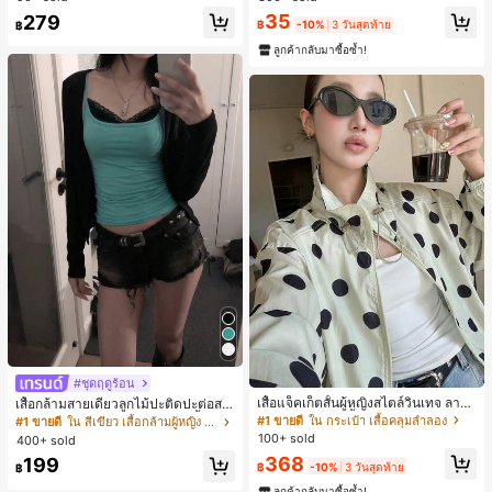
สำหรับผู้หญิงและเด็กหญิง สำหรับการเ
เกือบหมดแล้ว!
35
279
ดินทาง งานแต่งงาน ปาร์ตี้ วันเกิด ของ
฿
-10%
3 วันสุดท้าย
฿
ขวัญคริสต์มาส 2026
ลูกค้ากลับมาซื้อซ้ำ!
#ชุดฤดูร้อน
เสื้อแจ็คเก็ตสั้นผู้หญิงสไตล์วินเทจ ลายจุ
เสื้อกล้ามสายเดี่ยวลูกไม้ปะติดปะต่อสไ
ดขนาดใหญ่ คอตั้ง เอวเข้ารูป แขนพอง
ตล์เกาหลี, สุนทรียศาสตร์ Y2K, เสื้อผ้าส
#1 ขายดี
ใน กระเป๋า เสื้อคลุมลำลอง
#1 ขายดี
ใน สีเขียว เสื้อกล้ามผู้หญิง & Camis
ทรงหลวม แฟชั่นอเนกประสงค์ สำหรับใ
ตรีทแวร์ลำลองฤดูร้อน
100+ sold
400+ sold
ส่ประจำวันและไปเที่ยวพักผ่อน
368
199
฿
-10%
3 วันสุดท้าย
฿
ลูกค้ากลับมาซื้อซ้ำ!