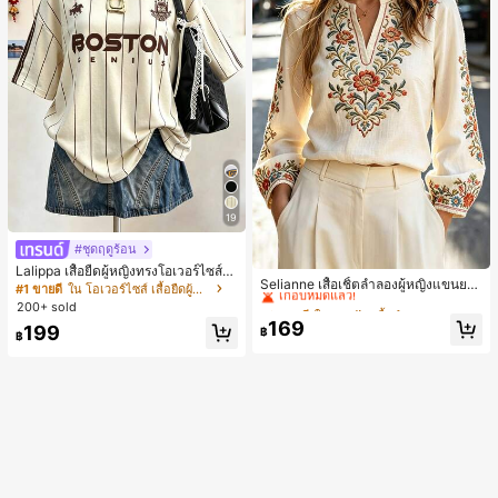
19
#ชุดฤดูร้อน
#2 ขายดี
ใน งานปัก เสื้อทำงาน
Lalippa เสื้อยืดผู้หญิงทรงโอเวอร์ไซส์ค
เกือบหมดแล้ว!
Selianne เสื้อเชิ้ตลำลองผู้หญิงแขนยา
วามยาวกลาง คอกลม ไหล่ตก ลายพิมพ์
#1 ขายดี
ใน โอเวอร์ไซส์ เสื้อยืดผู้หญิง
ว คอวีเว้า ลายดอกไม้
ตัวอักษรและลายทางแนวตั้ง สไตล์แฟชั่
#2 ขายดี
#2 ขายดี
ใน งานปัก เสื้อทำงาน
ใน งานปัก เสื้อทำงาน
200+ sold
นมินิมอล ของขวัญให้เพื่อน
เกือบหมดแล้ว!
เกือบหมดแล้ว!
169
199
฿
฿
#2 ขายดี
ใน งานปัก เสื้อทำงาน
เกือบหมดแล้ว!