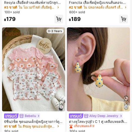
Resyla เสื้อยืดลำลองพิมพ์ลายปักลูกปัด
Franclia เสื้อเชิ้ตผู้หญิงแขนสั้นคอระบา
รูปโบว์ขนาดใหญ่สำหรับผู้หญิง
ยกระดุมเดี่ยวลายทาง
#3 ขายดี
ใน โอเวอร์ไซส์ เสื้อยืดผู้หญิง
#2 ขายดี
ใน ปลอกคอตั้ง เสื้อสตรี เสื้อเบลาส์ & Tee
100+ sold
600+ sold
179
189
฿
฿
0-3 Years
#1 ขายดี
ใน โบโฮ ต่างหูผู้หญิง
เกือบหมดแล้ว!
Bebeilu
Alley Deep Jewelry
#1 ขายดี
#1 ขายดี
ใน โบโฮ ต่างหูผู้หญิง
ใน โบโฮ ต่างหูผู้หญิง
6ชิ้น/เซ็ต ชุดนอนเด็กผู้หญิงลายการ์ตูน
ต่างหูโลหะรูปตัว C 1 คู่ เคลือบหยดสีเห
หมีและดอกไม้ คอกลม แขนสั้น กางเกง
ลือง ลายจุดสีน้ำเงิน สไตล์ยุโรปและอเม
เกือบหมดแล้ว!
เกือบหมดแล้ว!
#1 ขายดี
ใน สีชมพู ชุดนอนเด็กผู้หญิง
ขาสั้น ขอบระบาย สวมใส่สบาย
ริกัน แฟชั่นส่วนตัว หวานและสง่างาม
90+ sold
300+ sold
#1 ขายดี
ใน โบโฮ ต่างหูผู้หญิง