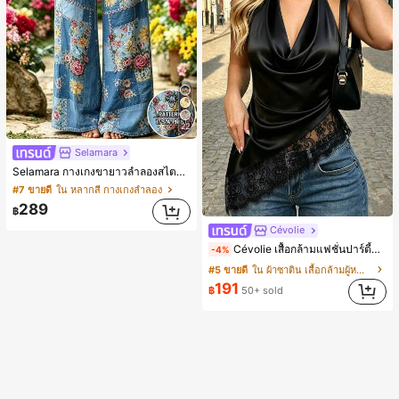
22
Selamara
Selamara กางเกงขายาวลำลองสไตล์โบฮีเมียนสำหรับพักผ่อน สีกากี ผิวสัมผัสมีเท็กซ์เจอร์ เอวสูงทรงหลวม เอวยางยืดพร้อมเชือกรูด ทรงขาตรงทิ้งตัว ขากว้าง สำหรับชายหาด ลำลอง พักผ่อน และเดินทาง
#7 ขายดี
ใน หลากสี กางเกงลำลอง
289
฿
Cévolie
Cévolie เสื้อกล้ามแฟชั่นปาร์ตี้ทรงเข้ารูป เซ็กซี่ คอเดรป คอคาวล์ จับย่น แต่งลูกไม้ ดีไซน์ต่อผ้า เปิดหลัง แขนกุด
-4%
#5 ขายดี
ใน ผ้าซาติน เสื้อกล้ามผู้หญิง & Camis
191
฿
50+ sold