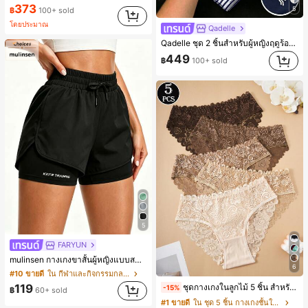
373
5
฿
100+ sold
โดยประมาณ
Qadelle
Qadelle ชุด 2 ชิ้นสำหรับผู้หญิงฤดูร้อนแบบสบายๆ สำหรับใส่ทุกวัน, กางเกงขายาวลายทางสีน้ำเงินเข้มและสีขาว, เสื้อยืดแขนสั้นคอกลมปักลายรัดรูป
449
฿
100+ sold
5
FARYUN
mulinsen กางเกงขาสั้นผู้หญิงแบบสบายๆ สีพื้น หลวม อเนกประสงค์ กางเกงขาสั้นกีฬา 2-In-1 สำหรับวิ่ง ฟิตเนส และการฝึกซ้อมกีฬาในฤดูร้อน
6
#10 ขายดี
ใน กีฬาและกิจกรรมกลางแจ้ง
ชุดกางเกงในลูกไม้ 5 ชิ้น สำหรับใส่ทุกวัน
119
-15%
฿
60+ sold
#1 ขายดี
ใน ชุด 5 ชิ้น กางเกงชั้นในผู้หญิง