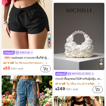
5
FARYUN
mulinsen กางเกงขาสั้นกีฬาผู้หญิง ดีไซน์ปลายเปิด เอวยืดหยุ่น กางเกงขาสั้นลำลองกีฬาฤดูร้อน ความยาว 3/4
-50%
#2 ขายดี
ใน กีฬาและกิจกรรมกลางแจ้ง
22
55
฿
100+ sold
MICHELLE BAG
กระเป๋าถือมุกดอกไม้สำหรับผู้หญิง, เหมาะสำหรับชุดราตรี, ชุดบอล, เครื่องประดับงานแต่งงาน, กระเป๋าสตางค์สุภาพสตรีหรูหรา, ของขวัญสำหรับผู้หญิง (ลายสุ่ม)
#1 ขายดี
ใน เลื่อม กระเป๋าราตรีผู้หญิง
249
฿
100+ sold