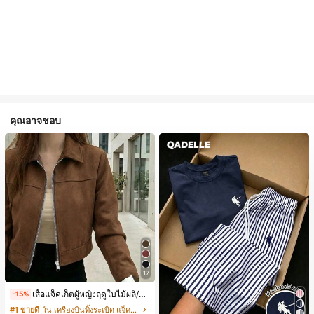
คุณอาจชอบ
17
เสื้อแจ็คเก็ตผู้หญิงฤดูใบไม้ผลิ/ใบไม้ร่วง สีพื้น หนังเทียม สไตล์ปกคอเสื้อ ซิปขึ้น แขนยาว สไตล์ลำลอง วิทยาลัย สนามบิน เสื้อนอก สีน้ำตาล สไตล์สบายๆ ฤดูใบไม้ร่วง
-15%
#1 ขายดี
ใน เครื่องบินทิ้งระเบิด แจ็คเก็ตผู้หญิง