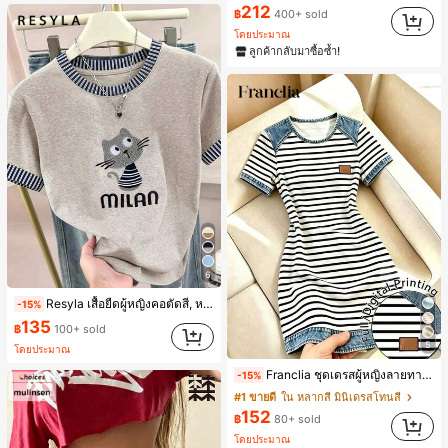
212
฿
400+ sold
โดยประมาณ
ลูกค้ากลับมาซื้อซ้ำ!
6
Resyla เสื้อยืดผู้หญิงคอตัดสี, หลากสี, ลายพิมพ์แมวน่ารัก, เสื้อสำหรับออกไปเที่ยวฤดูร้อน, ดีไซน์กราฟิก, ความรู้สึกพรีเมียม, ลำลองอเนกประสงค์, สวมใส่ประจำวัน, กลางแจ้ง, ช้อปปิ้ง, การเดินทาง เสื้อผ้ากลางแจ้ง
-15%
135
฿
100+ sold
5
โดยประมาณ
Franclia ชุดเดรสผู้หญิงลายทางสีดำขาวแบบแพตช์เวิร์กเอฟเฟกต์เดนิม สำหรับฤดูร้อน รุ่นใหม่ พิมพ์ดิจิทัลลายทางแบบไม่เดนิม ดีไซน์นิช แขนสั้น
-15%
#1 ขายดี
ใน หลากสี มินิเดรสโทนสี
152
฿
80+ sold
โดยประมาณ