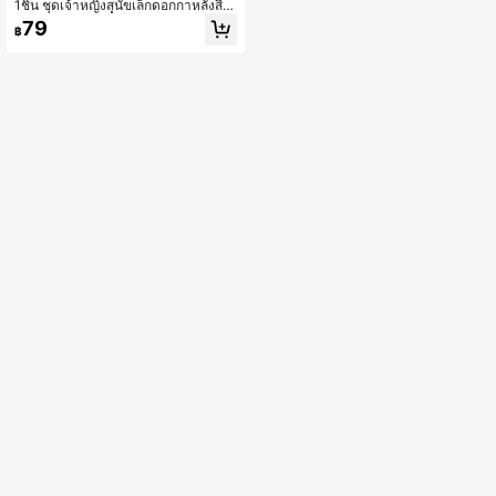
1ชิ้น ชุดเจ้าหญิงสุนัขเล็กดอกกาหลังสีช
มพูเลกแยกส่วนเชื่อมตะกร้อแขนกุด
79
฿