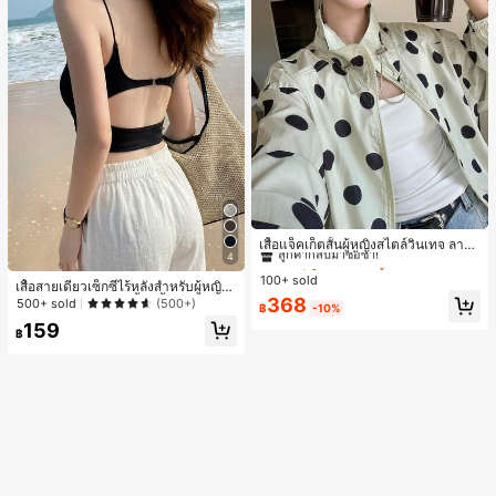
#1 ขายดี
ใน กระเป๋า เสื้อคลุมลำลอง
ลูกค้ากลับมาซื้อซ้ำ!
เสื้อแจ็คเก็ตสั้นผู้หญิงสไตล์วินเทจ ลายจุ
4
ดขนาดใหญ่ คอตั้ง เอวเข้ารูป แขนพอง
#1 ขายดี
#1 ขายดี
ใน กระเป๋า เสื้อคลุมลำลอง
ใน กระเป๋า เสื้อคลุมลำลอง
ทรงหลวม แฟชั่นอเนกประสงค์ สำหรับใ
100+ sold
ลูกค้ากลับมาซื้อซ้ำ!
ลูกค้ากลับมาซื้อซ้ำ!
เสื้อสายเดี่ยวเซ็กซี่ไร้หลังสำหรับผู้หญิง
ส่ประจำวันและไปเที่ยวพักผ่อน
#1 ขายดี
ใน กระเป๋า เสื้อคลุมลำลอง
พร้อมบราแบบมีฟองน้ำ, เสื้อกล้ามแขน
368
500+ sold
(500+)
฿
-10%
กุด, เสื้อลำลองสีดำสำหรับฤดูร้อน
ลูกค้ากลับมาซื้อซ้ำ!
159
฿