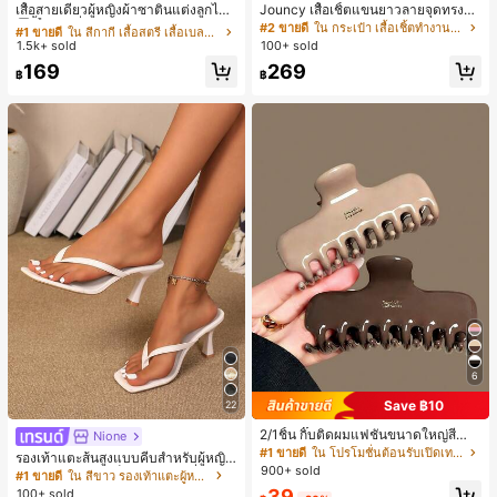
ลูกค้ากลับมาซื้อซ้ำ!
เสื้อสายเดี่ยวผู้หญิงผ้าซาตินแต่งลูกไม้
Jouncy เสื้อเชิ้ตแขนยาวลายจุดทรงหล
- เสื้อสายเดี่ยวฤดูร้อนสีคากีมีรอยผ่าด้า
วมสำหรับผู้หญิง
#1 ขายดี
#1 ขายดี
ใน สีกากี เสื้อสตรี เสื้อเบลาส์ & Tee
ใน สีกากี เสื้อสตรี เสื้อเบลาส์ & Tee
#2 ขายดี
ใน กระเป๋า เสื้อเชิ้ตทำงานมีกระเป๋า
นข้างที่น่าดึงดูดแบบสบายๆ
1.5k+ sold
100+ sold
ลูกค้ากลับมาซื้อซ้ำ!
ลูกค้ากลับมาซื้อซ้ำ!
#1 ขายดี
ใน สีกากี เสื้อสตรี เสื้อเบลาส์ & Tee
169
269
฿
฿
ลูกค้ากลับมาซื้อซ้ำ!
6
Save ฿10
22
2/1ชิ้น กิ๊บติดผมแฟชั่นขนาดใหญ่สีน้ำ
Nione
ตาลชานมสำหรับผู้หญิง เหมาะสำหรับก
#1 ขายดี
ใน โปรโมชั่นต้อนรับเปิดเทอม เครื่องประดับผมผู้หญิง
รองเท้าแตะส้นสูงแบบคีบสำหรับผู้หญิง
ารอาบน้ำ ล้างหน้า และจัดแต่งทรงผม
900+ sold
สไตล์คลาสสิก สีบล็อก สไตล์แฟรี่ฤดูร้อ
#1 ขายดี
ใน สีขาว รองเท้าแตะผู้หญิง
น ส้นเข็ม รองเท้าแตะแบบคีบ รองเท้าแ
39
100+ sold