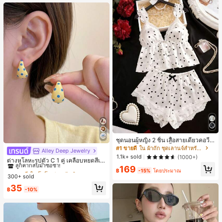
ชุดนอนผู้หญิง 2 ชิ้น เสื้อสายเดี่ยวคอวีลู
กไม้ พร้อมกางเกงขาสั้นแต่งลูกไม้ แต่ง
#1 ขายดี
ใน ผ้าถัก ชุดเลานจ์สำหรับผู้หญิง
Alley Deep Jewelry
#1 ขายดี
ใน โบโฮ ต่างหูผู้หญิง
โบว์ที่เอว ชุดลำลองผู้หญิงนุ่มสบายน่ารั
1.1k+ sold
(1000+)
ลูกค้ากลับมาซื้อซ้ำ!
ต่างหูโลหะรูปตัว C 1 คู่ เคลือบหยดสีเห
ก สไตล์เอสเธติก
ลือง ลายจุดสีน้ำเงิน สไตล์ยุโรปและอเม
169
เกือบหมดแล้ว!
#1 ขายดี
#1 ขายดี
ใน โบโฮ ต่างหูผู้หญิง
ใน โบโฮ ต่างหูผู้หญิง
฿
-15%
โดยประมาณ
ริกัน แฟชั่นส่วนตัว หวานและสง่างาม
300+ sold
ลูกค้ากลับมาซื้อซ้ำ!
ลูกค้ากลับมาซื้อซ้ำ!
สำหรับผู้หญิงและเด็กหญิง สำหรับการเ
เกือบหมดแล้ว!
เกือบหมดแล้ว!
#1 ขายดี
ใน โบโฮ ต่างหูผู้หญิง
35
ดินทาง งานแต่งงาน ปาร์ตี้ วันเกิด ของ
฿
-10%
ลูกค้ากลับมาซื้อซ้ำ!
ขวัญคริสต์มาส 2026
เกือบหมดแล้ว!