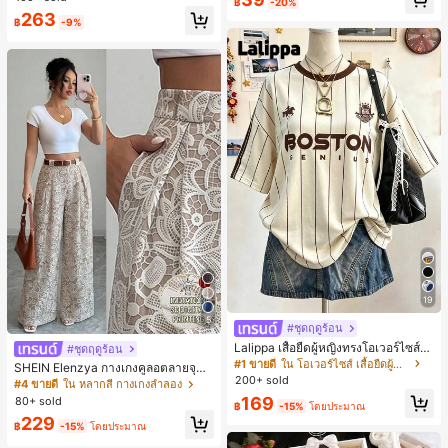
฿
-20%
ตะชายหาดแฟชั่นสายไขว้ รองเท้าผู้ห
263
ญิง สำหรับออฟฟิศ บ้าน กลางแจ้ง ดีไซ
฿
-9%
น์หัวเหลี่ยม ชิคและหรูหรา สำหรับเดทไ
นท์
19
5
#ชุดฤดูร้อน
Lalippa เสื้อยืดผู้หญิงทรงโอเวอร์ไซส์ค
#ชุดฤดูร้อน
วามยาวกลาง คอกลม ไหล่ตก ลายพิมพ์
#1 ขายดี
ใน โอเวอร์ไซส์ เสื้อยืดผู้หญิง
SHEIN Elenzya กางเกงคูลอตลายจุดเ
ตัวอักษรและลายทางแนวตั้ง สไตล์แฟชั่
200+ sold
อวสูงแบบใหม่สำหรับฤดูใบไม้ผลิ/ฤดูร้อ
#4 ขายดี
ใน หลากสี กางเกงลำลอง
นมินิมอล ของขวัญให้เพื่อน
น, สไตล์หรูหราเหมาะสำหรับใส่ในชีวิต
169
80+ sold
฿
-15%
โดยประมาณ
ประจำวันและทำงาน, ให้ความรู้สึกวินเ
229
ทจสำหรับฤดูรับปริญญา, เทศกาลดนตร
฿
-15%
โดยประมาณ
ี, การแข่งม้าดาร์บี้, วันประกาศอิสรภาพ