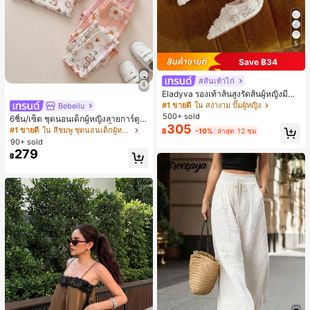
5
Save ฿34
#ส้นเท้าไก่
Eladyva รองเท้าส้นสูงรัดส้นผู้หญิงมีดอ
กไม้ประดับตาข่ายเสริมและสามารถสว
#1 ขายดี
ใน สง่างาม ปั๊มผู้หญิง
Bebeilu
มได้สองแบบ ส้นสูง 7 ซม. รูปแบบโรมัน
500+ sold
6ชิ้น/เซ็ต ชุดนอนเด็กผู้หญิงลายการ์ตูน
หรูหรา ส้นเข็ม ลุคเทพนิยาย
305
หมีและดอกไม้ คอกลม แขนสั้น กางเกง
#1 ขายดี
ใน สีชมพู ชุดนอนเด็กผู้หญิง
฿
-10%
ล่าสุด 12 ชม
ขาสั้น ขอบระบาย สวมใส่สบาย
90+ sold
279
฿