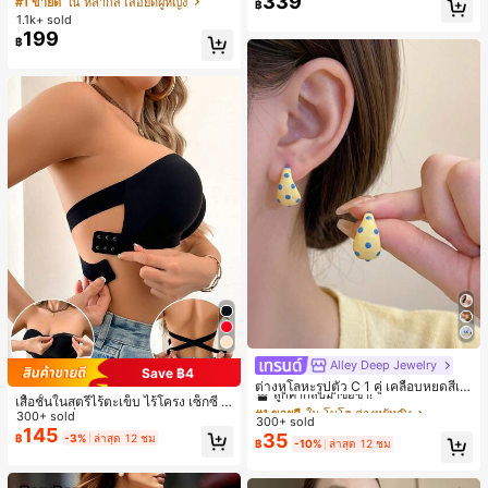
339
#1 ขายดี
ใน หลากสี เสื้อยืดผู้หญิง
฿
สปอร์ตแฟชั่นมินิมอล ของขวัญสำหรับเ
1.1k+ sold
พื่อน
199
฿
Alley Deep Jewelry
#1 ขายดี
ใน โบโฮ ต่างหูผู้หญิง
Save ฿4
ลูกค้ากลับมาซื้อซ้ำ!
ต่างหูโลหะรูปตัว C 1 คู่ เคลือบหยดสีเห
เสื้อชั้นในสตรีไร้ตะเข็บ ไร้โครง เซ็กซี่ ด้
ลือง ลายจุดสีน้ำเงิน สไตล์ยุโรปและอเม
เกือบหมดแล้ว!
#1 ขายดี
#1 ขายดี
ใน โบโฮ ต่างหูผู้หญิง
ใน โบโฮ ต่างหูผู้หญิง
านข้างไม่ลื่น แผ่นรองถอดได้ ลายไขว้ห
300+ sold
ริกัน แฟชั่นส่วนตัว หวานและสง่างาม
300+ sold
ลูกค้ากลับมาซื้อซ้ำ!
ลูกค้ากลับมาซื้อซ้ำ!
ลัง ไร้สาย สบายตลอดวัน
สำหรับผู้หญิงและเด็กหญิง สำหรับการเ
145
35
฿
-3%
ล่าสุด 12 ชม
เกือบหมดแล้ว!
เกือบหมดแล้ว!
#1 ขายดี
ใน โบโฮ ต่างหูผู้หญิง
฿
-10%
ล่าสุด 12 ชม
ดินทาง งานแต่งงาน ปาร์ตี้ วันเกิด ของ
ลูกค้ากลับมาซื้อซ้ำ!
ขวัญคริสต์มาส 2026
เกือบหมดแล้ว!