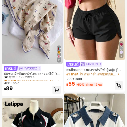
5
23
FARYUN
YWGSDZ
#1 ขายดี
ใน ดอกไม้ ผ้าพันคอและผ้าพันคอผู้หญิง
mulinsen กางเกงขาสั้นกีฬาผู้หญิง ดีไซ
น์ปลายเปิด เอวยืดหยุ่น กางเกงขาสั้น
ลูกค้ากลับมาซื้อซ้ำ!
60ซม. ผ้าพันคอผ้าไหมลายดอกไม้ Dit
#1 ขายดี
ใน กางเกงในผู้หญิงแบบแอคทีฟ
ลำลองกีฬาฤดูร้อน ความยาว 3/4
sy สีเบจ, เครื่องประดับใหม่สำหรับผู้หญิ
#1 ขายดี
#1 ขายดี
ใน ดอกไม้ ผ้าพันคอและผ้าพันคอผู้หญิง
ใน ดอกไม้ ผ้าพันคอและผ้าพันคอผู้หญิง
200+ sold
งฤดูใบไม้ผลิ/ฤดูใบไม้ร่วง, ผ้าพันคอผืน
55
400+ sold
ลูกค้ากลับมาซื้อซ้ำ!
ลูกค้ากลับมาซื้อซ้ำ!
฿
-50%
ล่าสุด 12 ชม
บางอเนกประสงค์หรูหรา
89
#1 ขายดี
ใน ดอกไม้ ผ้าพันคอและผ้าพันคอผู้หญิง
฿
ลูกค้ากลับมาซื้อซ้ำ!