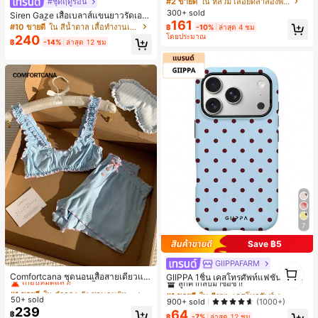
#2 ขายดี
ใน หลวม เสื้อยืดลำลองพื้นฐาน
#ชุดฤดูร้อน
งหลวมสบาย, พิมพ์ตัวอักษรและตัวเลข
300+ sold
Siren Gaze เสื้อเบลาส์แขนยาวรัดเอว
ภาษาอังกฤษ, เสื้อสำหรับออกไปเที่ยวฤ
161
ลายจุดสีน้ำตาลใหม่สำหรับฤดูใบไม้ร่ว
#10 ขายดี
ใน สีน้ำตาล เสื้อทำงานเนื้อผ้านุ่ม
฿
-10%
ล่าสุด 4 ชม
ดูร้อน, ลวดลายดีไซน์, ความรู้สึกพรีเมีย
งสำหรับผู้หญิง
โดยประมาณ
240
ม, ลำลองอเนกประสงค์, สวมใส่ประจำวั
฿
-14%
ล่าสุด 12 ชม
น, กลางแจ้ง, ช้อปปิ้ง, การเดินทาง, เสื้อ
ผ้ากลางแจ้ง
7
Save ฿5
#1 ขายดี
ใน ลำลอง-ยัง ชุดนอนผู้หญิง
GIIPPAFARM
#1 ขายดี
ใน สีชมพู เคสโทรศัพท์
1
เกือบหมดแล้ว!
Comfortcana ชุดนอนเสื้อสายเดี่ยวแต่
ลูกค้ากลับมาซื้อซ้ำ!
GIIPPA 1ชิ้น เคสโทรศัพท์แฟชั่นลายจุด
1
งระบายและกางเกงขาสั้นสำหรับผู้หญิง
สีฟ้าอ่อนสีแดงเลือดหมู ฐานสีชมพูอ่อน
#1 ขายดี
#1 ขายดี
ใน ลำลอง-ยัง ชุดนอนผู้หญิง
ใน ลำลอง-ยัง ชุดนอนผู้หญิง
#1 ขายดี
#1 ขายดี
ใน สีชมพู เคสโทรศัพท์
ใน สีชมพู เคสโทรศัพท์
พร้อมลายจุดสีเขียว เคสโทรศัพท์ 17 Pr
50+ sold
เกือบหมดแล้ว!
เกือบหมดแล้ว!
ลูกค้ากลับมาซื้อซ้ำ!
ลูกค้ากลับมาซื้อซ้ำ!
900+ sold
(1000+)
o Max, เหมาะสำหรับโทรศัพท์ 16 Pro
239
64
#1 ขายดี
ใน ลำลอง-ยัง ชุดนอนผู้หญิง
#1 ขายดี
ใน สีชมพู เคสโทรศัพท์
฿
Max, 15 Pro Max, 14 Pro Max, เคสโ
฿
-7%
ล่าสุด 12 ชม