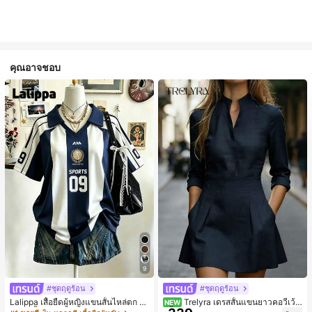
คุณอาจชอบ
9
#ชุดฤดูร้อน
#ชุดฤดูร้อน
Lalippa เสื้อยืดผู้หญิงแขนสั้นไหล่ตก ค
Trelyra เดรสสั้นแขนยาวคอวีเว้า
NEW
อวีปกเสื้อ ลายพิมพ์ดิจิทัลลายทาง สไตล์
สีพื้นสำหรับผู้หญิง