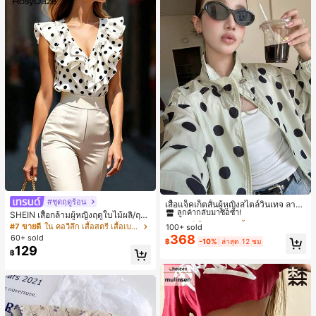
#1 ขายดี
ใน กระเป๋า เสื้อคลุมลำลอง
#ชุดฤดูร้อน
ลูกค้ากลับมาซื้อซ้ำ!
เสื้อแจ็คเก็ตสั้นผู้หญิงสไตล์วินเทจ ลายจุ
ดขนาดใหญ่ คอตั้ง เอวเข้ารูป แขนพอง
SHEIN เสื้อกล้ามผู้หญิงฤดูใบไม้ผลิ/ฤดูร้
#1 ขายดี
#1 ขายดี
ใน กระเป๋า เสื้อคลุมลำลอง
ใน กระเป๋า เสื้อคลุมลำลอง
ทรงหลวม แฟชั่นอเนกประสงค์ สำหรับใ
อน ใหม่ สไตล์มินิมอลลำลองหรูหรา สีบ
#7 ขายดี
ใน คอวีลึก เสื้อสตรี เสื้อเบลาส์ & Tee
100+ sold
ลูกค้ากลับมาซื้อซ้ำ!
ลูกค้ากลับมาซื้อซ้ำ!
ส่ประจำวันและไปเที่ยวพักผ่อน
ล็อก ลายจุด คอวี แพตช์เวิร์ก ชายระบา
368
60+ sold
#1 ขายดี
ใน กระเป๋า เสื้อคลุมลำลอง
฿
-10%
ล่าสุด 12 ชม
ย แขนกุด ทรงเข้ารูป อเนกประสงค์, เสื้อ
129
ลูกค้ากลับมาซื้อซ้ำ!
฿
ผู้หญิงฤดูใบไม้ผลิ/ฤดูร้อน, เสื้อหรูหราผู้
หญิง, เสื้อเที่ยวพักผ่อนผู้หญิง