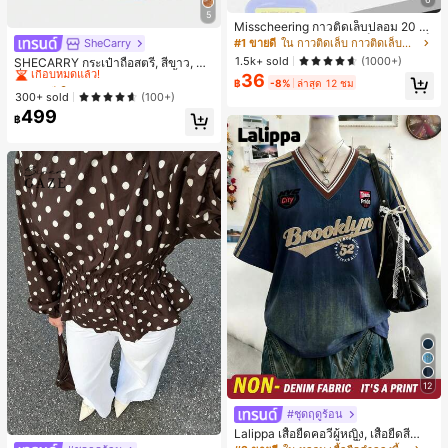
5
Misscheering กาวติดเล็บปลอม 20 กรั
ม แรงยึดสูง เจลสติกเกอร์เล็บนุ่ม แห้งเร็
#1 ขายดี
ใน กาวติดเล็บ กาวติดเล็บและสารยึดติด
SheCarry
#1 ขายดี
ใน บรรยากาศฤดูร้อน กระเป๋าหูหิ้วด้านบนผู้หญิง
ว เหมาะสำหรับผู้เริ่มต้นทำเล็บ ติดทนน
1.5k+ sold
เกือบหมดแล้ว!
(1000+)
SHECARRY กระเป๋าถือสตรี, สีขาว, แฟ
าน
ชั่น, สง่างาม, วันหยุด, งานปาร์ตี้
36
#1 ขายดี
#1 ขายดี
ใน บรรยากาศฤดูร้อน กระเป๋าหูหิ้วด้านบนผู้หญิง
ใน บรรยากาศฤดูร้อน กระเป๋าหูหิ้วด้านบนผู้หญิง
฿
-8%
ล่าสุด 12 ชม
เกือบหมดแล้ว!
เกือบหมดแล้ว!
300+ sold
(100+)
499
#1 ขายดี
ใน บรรยากาศฤดูร้อน กระเป๋าหูหิ้วด้านบนผู้หญิง
฿
เกือบหมดแล้ว!
12
#ชุดฤดูร้อน
Lalippa เสื้อยืดคอวีผู้หญิง, เสื้อยืดสีน้ำเ
งินสไตล์มินิมอลเรโทร, เสื้อยืดผู้หญิงทร