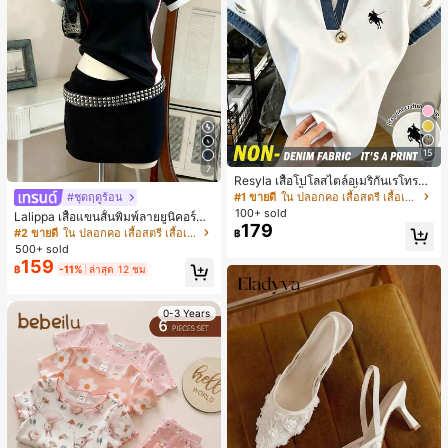
15
7
Resyla เสื้อโปโลสไตล์อเมริกันเรโทรสำ
หรับผู้หญิง, เสื้อยืดแขนสั้นสำหรับผู้หญิ
#1 ขายดี
ใน ปลอกคอ เสื้อสตรี เสื้อเบลาส์ & Tee
#ชุดฤดูร้อน
ง, ลายม้า, สไตล์ Y2K, เสื้อโปโลแขนสั้น
100+ sold
Lalippa เสื้อแขนสั้นพิมพ์ลายยูนิคอร์นล
แบบคัลเลอร์บล็อกสำหรับผู้หญิง
179
ายทางสีตัดกันสำหรับผู้หญิง สไตล์วิทย
#2 ขายดี
ใน ปลอกคอ เสื้อสตรี เสื้อเบลาส์ & Tee
฿
าลัย
500+ sold
159
฿
-11%
ล่าสุด 12 ชม
0-3 Years