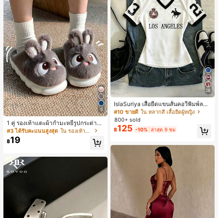
28
IslaSuriya เสื้อยืดแขนสั้นคอวีพิมพ์ลาย
5
สีตัดกันสำหรับผู้หญิง
#10 ขายดี
ใน หลากสี เสื้อยืดผู้หญิง
800+ sold
1 คู่ รองเท้าแตะผ้ากำมะหยี่รูปกระต่าย
125
สำหรับผู้หญิง, อบอุ่นและสบาย, เหมาะ
฿
-10%
ล่าสุด 9 ชม
#3 ได้รับคะแนนสูงสุด
ใน รองเท้าแตะใส่ในบ้าน
สำหรับใส่ลำลองในฤดูใบไม้ร่วง/ฤดูหน
19
฿
าว, รองเท้าบ้านผู้หญิงหรูหราใหม่, ส้นเ
ตี้ย, หัวกลมเรียบง่าย, อุปกรณ์เสริมสำห
รับฤดูหนาวที่อบอุ่น, รองเท้าแตะผ้ากำม
ะหยี่น่ารัก, ของขวัญปีใหม่/วันวาเลนไท
น์ในอุดมคติ, รองเท้าแตะคู่รัก, ของขวั
ญวันแม่, สวน, ของตกแต่งห้องครัว, ฤดู
ร้อน, ชายหาด, ของใช้จำเป็นสำหรับกา
รเดินทาง, ของตกแต่งห้อง, นุ่มนิ่ม, การ
สำเร็จการศึกษา, ชั้นวางรองเท้า, ประห
ยัดพื้นที่จัดเก็บ, กลางแจ้ง, สวน, พิธีสำเ
ร็จการศึกษา, พิธีจบการศึกษา, ยินดีด้ว