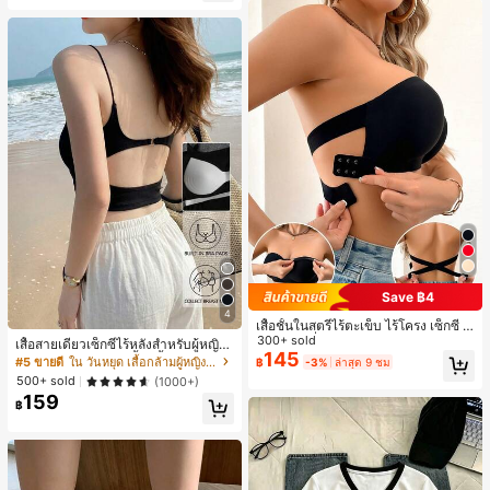
Save ฿4
4
เสื้อชั้นในสตรีไร้ตะเข็บ ไร้โครง เซ็กซี่ ด้
านข้างไม่ลื่น แผ่นรองถอดได้ ลายไขว้ห
300+ sold
เสื้อสายเดี่ยวเซ็กซี่ไร้หลังสำหรับผู้หญิง
ลัง ไร้สาย สบายตลอดวัน
145
พร้อมบราแบบมีฟองน้ำ, เสื้อกล้ามแขน
#5 ขายดี
ใน วันหยุด เสื้อกล้ามผู้หญิง & Camis
฿
-3%
ล่าสุด 9 ชม
กุด, เสื้อลำลองสีดำสำหรับฤดูร้อน
500+ sold
(1000+)
159
฿