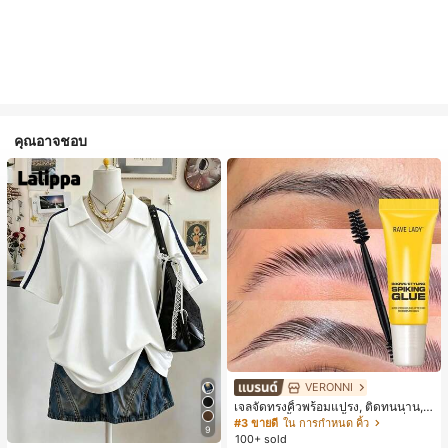
คุณอาจชอบ
VERONNI
เจลจัดทรงคิ้วพร้อมแปรง, ติดทนนาน, เ
จลจัดทรงคิ้ว 3D, กันน้ำและกันเหงื่อ, เห
#3 ขายดี
ใน การกำหนด คิ้ว
9
มาะสำหรับทุกประเภทผิว, เจลคิ้วใสติด
100+ sold