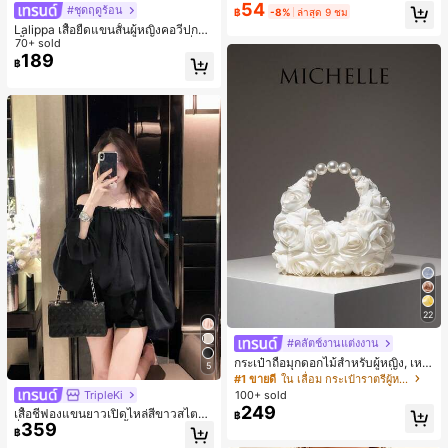
ทนนาน, สร้างรูปทรงคิ้วธรรมชาติ
54
#ชุดฤดูร้อน
฿
-8%
ล่าสุด 9 ชม
Lalippa เสื้อยืดแขนสั้นผู้หญิงคอวีปกคอ
เสื้อไหล่ตก สายถัก งานคราฟต์แฟชั่นมิ
70+ sold
นิมอล ของขวัญสำหรับเพื่อน
189
฿
22
#คลัตช์งานแต่งงาน
กระเป๋าถือมุกดอกไม้สำหรับผู้หญิง, เหม
5
าะสำหรับชุดราตรี, ชุดบอล, เครื่องประ
#1 ขายดี
ใน เลื่อม กระเป๋าราตรีผู้หญิง
ดับงานแต่งงาน, กระเป๋าสตางค์สุภาพส
TripleKi
100+ sold
ตรีหรูหรา, ของขวัญสำหรับผู้หญิง (ลาย
249
เสื้อชีฟองแขนยาวเปิดไหล่สีขาวสไตล์ฝ
฿
สุ่ม)
359
รั่งเศสสำหรับผู้หญิง, เสื้อฤดูร้อนหรูหราเ
฿
รียบง่ายเซ็กซี่สวยงามมีเอกลักษณ์สีดำ