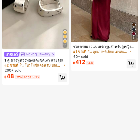
ยบัณฑิต, บัณฑิตที่สำเร็จการศึกษา, ผู้ก
ล่าวคำอำลา, เรียนจบ, งานเลี้ยงจบการ
ศึกษา
8
10
ชุดเดรสยาวแบบเข้ารูปสำหรับผู้หญิงสี
แดงไวน์หรูหรา สายเดี่ยว ผ้าถักลูกไม้ มี
#1 ขายดี
ใน คุณภาพดีเยี่ยม เดรสยาว
Rovog Jewelry
รอยผ่าด้านข้าง สำหรับปีใหม่และงานอี
60+ sold
เวนต์ ชุดเดรสฤดูร้อนที่สง่างาม
1 คู่ ต่างหูห่วงทองแดงขัดเงา ลายจุดเร
412
฿
-4%
ขาคณิตสไตล์มินิมอล เหมาะสำหรับสว
#2 ขายดี
ใน โปรโมชั่นต้อนรับเปิดเทอม ต่างหูผู้หญิง
มใส่ประจำวันแบบสบายๆ สำหรับผู้หญิง
200+ sold
48
฿
-2%
ล่าสุด 9 ชม