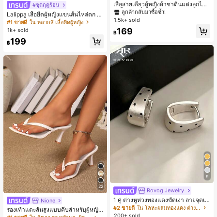
ลูกค้ากลับมาซื้อซ้ำ!
เสื้อสายเดี่ยวผู้หญิงผ้าซาตินแต่งลูกไม้
#ชุดฤดูร้อน
- เสื้อสายเดี่ยวฤดูร้อนสีคากีมีรอยผ่าด้า
#1 ขายดี
#1 ขายดี
ใน สีกากี เสื้อสตรี เสื้อเบลาส์ & Tee
ใน สีกากี เสื้อสตรี เสื้อเบลาส์ & Tee
Lalippa เสื้อยืดผู้หญิงแขนสั้นไหล่ตก ค
นข้างที่น่าดึงดูดแบบสบายๆ
1.5k+ sold
ลูกค้ากลับมาซื้อซ้ำ!
ลูกค้ากลับมาซื้อซ้ำ!
อวีปกเสื้อ ลายพิมพ์ดิจิทัลลายทาง สไตล์
#1 ขายดี
ใน หลากสี เสื้อยืดผู้หญิง
สปอร์ตแฟชั่นมินิมอล ของขวัญสำหรับเ
#1 ขายดี
ใน สีกากี เสื้อสตรี เสื้อเบลาส์ & Tee
169
1k+ sold
฿
พื่อน
ลูกค้ากลับมาซื้อซ้ำ!
199
฿
9
22
Rovog Jewelry
1 คู่ ต่างหูห่วงทองแดงขัดเงา ลายจุดเร
Nione
ขาคณิตสไตล์มินิมอล เหมาะสำหรับสว
#2 ขายดี
ใน โลหะผสมทองแดง ต่างหูผู้หญิง
รองเท้าแตะส้นสูงแบบคีบสำหรับผู้หญิง
มใส่ประจำวันแบบสบายๆ สำหรับผู้หญิง
200+ sold
สไตล์คลาสสิก สีบล็อก สไตล์แฟรี่ฤดูร้อ