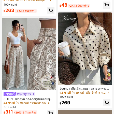
#1 ขายดี
ใน สีขาว รองเท้าแตะผู้หญิง
น ส้นเข็ม รองเท้าแตะแบบคีบ รองเท้าแ
48
100+ sold
฿
-2%
3 วันสุดท้าย
ตะชายหาดแฟชั่นสายไขว้ รองเท้าผู้ห
263
ญิง สำหรับออฟฟิศ บ้าน กลางแจ้ง ดีไซ
฿
-9%
3 วันสุดท้าย
น์หัวเหลี่ยม ชิคและหรูหรา สำหรับเดทไ
นท์
16
5
Jouncy เสื้อเชิ้ตแขนยาวลายจุดทรงหล
วมสำหรับผู้หญิง
#2 ขายดี
ใน กระเป๋า เสื้อเชิ้ตทำงานมีกระเป๋า
#ชุดฤดูร้อน
100+ sold
SHEIN Elenzya กางเกงคูลอตลายจุดเ
269
อวสูงแบบใหม่สำหรับฤดูใบไม้ผลิ/ฤดูร้อ
#4 ขายดี
ใน หลากสี กางเกงลำลอง
฿
น, สไตล์หรูหราเหมาะสำหรับใส่ในชีวิต
80+ sold
ประจำวันและทำงาน, ให้ความรู้สึกวินเ
311
฿
-20%
3 วันสุดท้าย
ทจสำหรับฤดูรับปริญญา, เทศกาลดนตร