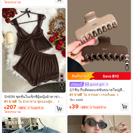
โดยประมาณ
ี, การแข่งม้าดาร์บี้, วันประกาศอิสรภาพ
6
Save ฿10
good girl
5
2/1ชิ้น กิ๊บติดผมแฟชั่นขนาดใหญ่สีน้ำ
ตาลชานมสำหรับผู้หญิง เหมาะสำหรับก
#1 ขายดี
ใน ธรรมดา กรงเล็บผม
SHEIN ชุดชั้นในเซ็กซี่ผู้หญิงผ้าตาข่าย
ารอาบน้ำ ล้างหน้า และจัดแต่งทรงผม
1k+ sold
มีโครงคัพบาง
#1 ขายดี
ใน ผ้าตาข่าย ชุดนอนผู้หญิง
39
207
฿
-20%
3 วันสุดท้าย
฿
-20%
3 วันสุดท้าย
โดยประมาณ