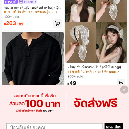
Nione
รองเท้าแตะส้นสูงแบบคีบสำหรับผู้หญิง
สไตล์คลาสสิก สีบล็อก สไตล์แฟรี่ฤดูร้อ
#1 ขายดี
ใน สีขาว รองเท้าแตะผู้หญิง
น ส้นเข็ม รองเท้าแตะแบบคีบ รองเท้าแ
100+ sold
ตะชายหาดแฟชั่นสายไขว้ รองเท้าผู้ห
263
ญิง สำหรับออฟฟิศ บ้าน กลางแจ้ง ดีไซ
฿
-9%
น์หัวเหลี่ยม ชิคและหรูหรา สำหรับเดทไ
นท์
2ชิ้น/1ชิ้น ที่คาดผมโบว์ลูกไม้ มงกุฎสูง
แถบกว้าง สีดำ สีขาว สำหรับใส่ประจำ
#1 ขายดี
ใน โพลีเอสเตอร์ ที่คาดผม
วัน กิ๊บติดผม ยางรัดผม (ลายปักดอกไม้
900+ sold
จัดวางแบบสุ่ม)
49
฿
Save ฿14
Blueprint Man
1
1
Blueprint Man เสื้อยืดผู้ชาย 1 ชิ้น คอเ
ลงทะเบียน
ฮนลีย์ ผ้าถักลายวาฟเฟิล คอวีเล็ก ทรงห
#1 ขายดี
ใน มีรอยบาก เสื้อยืดผู้ชาย