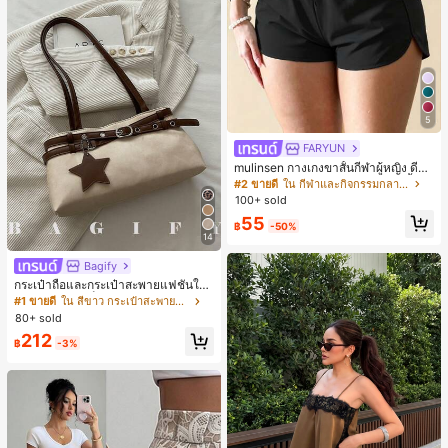
5
FARYUN
mulinsen กางเกงขาสั้นกีฬาผู้หญิง ดีไซ
น์ปลายเปิด เอวยืดหยุ่น กางเกงขาสั้น
#2 ขายดี
ใน กีฬาและกิจกรรมกลางแจ้ง
ลำลองกีฬาฤดูร้อน ความยาว 3/4
100+ sold
55
฿
-50%
14
Bagify
กระเป๋าถือและกระเป๋าสะพายแฟชั่นให
ม่ ตกแต่งด้วยเข็มขัด เหมาะสำหรับงาน
#1 ขายดี
ใน สีขาว กระเป๋าสะพายผู้หญิง
ปาร์ตี้ การรวมตัว การออกไปข้างนอก ก
80+ sold
ารท่องเที่ยว การช้อปปิ้ง และการใช้งาน
212
ประจำวัน สามารถเก็บเหรียญ โทรศัพท์
฿
-3%
เหมาะสำหรับกระเป๋าทำงานของพนักง
านออฟฟิศ นักศึกษามหาวิทยาลัย และ
พนักงานออฟฟิศ กระเป๋าผู้หญิงที่หรูหรา