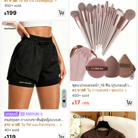
#1 ขายดี
ใน หลากสี เสื้อยืดผู้หญิง
สปอร์ตแฟชั่นมินิมอล ของขวัญสำหรับเ
900+ sold
พื่อน
199
฿
ชุดแปรงแต่งหน้า 16 ชิ้น ประกอบด้วยแ
ปรงแต่งหน้า 13 ชิ้น, ฟองน้ำแต่งหน้ารู
#2 ขายดี
ใน การแต่งหน้า ชุดแปรง
ปหยดน้ำ 1 ชิ้น, แปรงแป้งรองพื้นกลม 1
600+ sold
ชิ้น และฟองน้ำแต่งหน้ารูปสามเหลี่ยม
17
1 ชิ้น - ชุดคลาสสิก ทำจากขนสังเคราะ
฿
-11%
5
ห์นุ่มและเป็นมิตรต่อผิว เหมาะสำหรับผู้
หญิงและเด็กผู้หญิง เหมาะสำหรับฤดูใบ
FARYUN
ไม้ร่วงและฤดูหนาว
mulinsen กางเกงขาสั้นผู้หญิงแบบสบา
ยๆ สีพื้น หลวม อเนกประสงค์ กางเกงขา
#10 ขายดี
ใน กีฬาและกิจกรรมกลางแจ้ง
สั้นกีฬา 2-In-1 สำหรับวิ่ง ฟิตเนส และก
60+ sold
ารฝึกซ้อมกีฬาในฤดูร้อน
119
฿