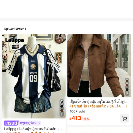
คุณอาจชอบ
17
เสื้อแจ็คเก็ตผู้หญิงฤดูใบไม้ผลิ/ใบไม้ร่วง
สีพื้น หนังเทียม สไตล์ปกคอเสื้อ ซิปขึ้น
#1 ขายดี
ใน เครื่องบินทิ้งระเบิด แจ็คเก็ตผู้หญิง
แขนยาว สไตล์ลำลอง วิทยาลัย สนามบิ
100+ sold
น เสื้อนอก สีน้ำตาล สไตล์สบายๆ ฤดูใบ
9
413
ไม้ร่วง
฿
-6%
#ชุดฤดูร้อน
Lalippa เสื้อยืดผู้หญิงแขนสั้นไหล่ตก ค
อวีปกเสื้อ ลายพิมพ์ดิจิทัลลายทาง สไตล์