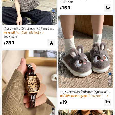
ายพิมพ์แมวน่ารัก, เสื้อสำหรับออกไปเที่
100+ sold
ยวฤดูร้อน, ดีไซน์กราฟิก, ความรู้สึกพรีเ
159
฿
มียม, ลำลองอเนกประสงค์, สวมใส่ประ
จำวัน, กลางแจ้ง, ช้อปปิ้ง, การเดินทาง
เสื้อผ้ากลางแจ้ง
4
เสื้อเบลาส์ผู้หญิงสไตล์เกาหลีลำลอง ฤดู
ใบไม้ผลิ/ฤดูร้อนใหม่ ชายระบาย ชิคแล
#6 ขายดี
ใน เนื้อผ้า เสื้อผู้หญิง
ะหรูหรา
100+ sold
239
฿
5
1 คู่ รองเท้าแตะผ้ากำมะหยี่รูปกระต่าย
สำหรับผู้หญิง, อบอุ่นและสบาย, เหมาะ
#3 ได้รับคะแนนสูงสุด
ใน รองเท้าแตะใส่ในบ้าน
สำหรับใส่ลำลองในฤดูใบไม้ร่วง/ฤดูหน
19
าว, รองเท้าบ้านผู้หญิงหรูหราใหม่, ส้นเ
฿
ตี้ย, หัวกลมเรียบง่าย, อุปกรณ์เสริมสำห
รับฤดูหนาวที่อบอุ่น, รองเท้าแตะผ้ากำม
ะหยี่น่ารัก, ของขวัญปีใหม่/วันวาเลนไท