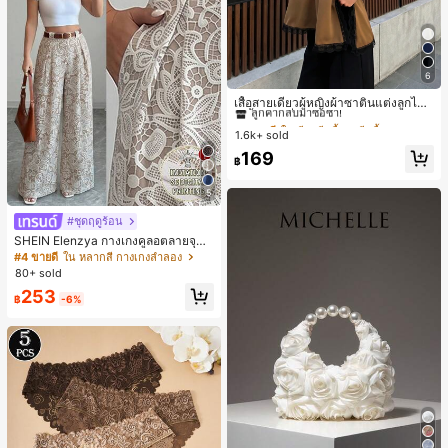
6
#1 ขายดี
ใน สีกากี เสื้อสตรี เสื้อเบลาส์ & Tee
ลูกค้ากลับมาซื้อซ้ำ!
เสื้อสายเดี่ยวผู้หญิงผ้าซาตินแต่งลูกไม้
- เสื้อสายเดี่ยวฤดูร้อนสีคากีมีรอยผ่าด้า
#1 ขายดี
#1 ขายดี
ใน สีกากี เสื้อสตรี เสื้อเบลาส์ & Tee
ใน สีกากี เสื้อสตรี เสื้อเบลาส์ & Tee
นข้างที่น่าดึงดูดแบบสบายๆ
1.6k+ sold
ลูกค้ากลับมาซื้อซ้ำ!
ลูกค้ากลับมาซื้อซ้ำ!
#1 ขายดี
ใน สีกากี เสื้อสตรี เสื้อเบลาส์ & Tee
169
฿
ลูกค้ากลับมาซื้อซ้ำ!
5
#ชุดฤดูร้อน
SHEIN Elenzya กางเกงคูลอตลายจุดเ
อวสูงแบบใหม่สำหรับฤดูใบไม้ผลิ/ฤดูร้อ
#4 ขายดี
ใน หลากสี กางเกงลำลอง
น, สไตล์หรูหราเหมาะสำหรับใส่ในชีวิต
80+ sold
ประจำวันและทำงาน, ให้ความรู้สึกวินเ
253
ทจสำหรับฤดูรับปริญญา, เทศกาลดนตร
฿
-6%
ี, การแข่งม้าดาร์บี้, วันประกาศอิสรภาพ