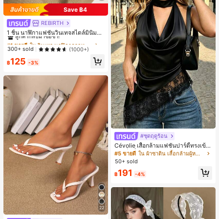
น์ในอุดมคติ, รองเท้าแตะคู่รัก, ของขวั
Save ฿4
ญวันแม่, สวน, ของตกแต่งห้องครัว, ฤดู
ร้อน, ชายหาด, ของใช้จำเป็นสำหรับกา
REBIRTH
#1 ขายดี
ใน วินเทจ นาฬิกาควอทซ์ผู้หญิง
รเดินทาง, ของตกแต่งห้อง, นุ่มนิ่ม, การ
สำเร็จการศึกษา, ชั้นวางรองเท้า, ประห
ลูกค้ากลับมาซื้อซ้ำ!
1 ชิ้น นาฬิกาแฟชั่นวินเทจสไตล์มินิมอล
ยัดพื้นที่จัดเก็บ, กลางแจ้ง, สวน, พิธีสำเ
เลขโรมันสำหรับผู้หญิง เหมาะสำหรับก
#1 ขายดี
#1 ขายดี
ใน วินเทจ นาฬิกาควอทซ์ผู้หญิง
ใน วินเทจ นาฬิกาควอทซ์ผู้หญิง
ร็จการศึกษา, พิธีจบการศึกษา, ยินดีด้ว
ารตกแต่งประจำวัน
ลูกค้ากลับมาซื้อซ้ำ!
ลูกค้ากลับมาซื้อซ้ำ!
300+ sold
(1000+)
ยบัณฑิต, บัณฑิตที่สำเร็จการศึกษา, ผู้ก
#1 ขายดี
ใน วินเทจ นาฬิกาควอทซ์ผู้หญิง
ล่าวคำอำลา, เรียนจบ, งานเลี้ยงจบการ
125
฿
-3%
ศึกษา
ลูกค้ากลับมาซื้อซ้ำ!
#ชุดฤดูร้อน
Cévolie เสื้อกล้ามแฟชั่นปาร์ตี้ทรงเข้า
รูป เซ็กซี่ คอเดรป คอคาวล์ จับย่น แต่ง
#5 ขายดี
ใน ผ้าซาติน เสื้อกล้ามผู้หญิง & Camis
ลูกไม้ ดีไซน์ต่อผ้า เปิดหลัง แขนกุด
50+ sold
191
฿
-4%
22