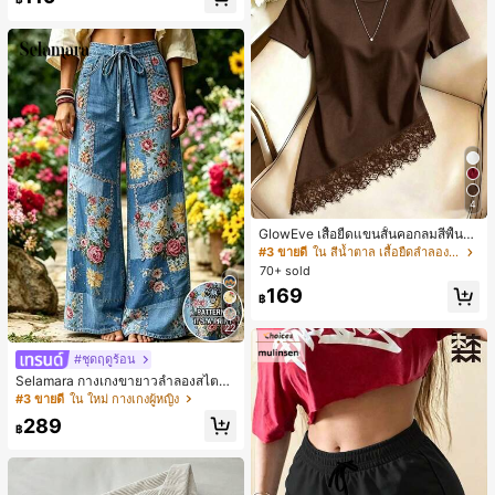
4
GlowEve เสื้อยืดแขนสั้นคอกลมสีพื้นลำ
ลองอเนกประสงค์สำหรับผู้หญิง
#3 ขายดี
ใน สีน้ำตาล เสื้อยืดลำลองพื้นฐาน
70+ sold
169
฿
22
#ชุดฤดูร้อน
Selamara กางเกงขายาวลำลองสไตล์โ
บฮีเมียนสำหรับพักผ่อน สีกากี ผิวสัมผัส
#3 ขายดี
ใน ใหม่ กางเกงผู้หญิง
มีเท็กซ์เจอร์ เอวสูงทรงหลวม เอวยางยืด
289
พร้อมเชือกรูด ทรงขาตรงทิ้งตัว ขากว้า
฿
ง สำหรับชายหาด ลำลอง พักผ่อน และเ
ดินทาง