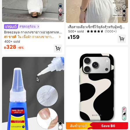
11
4
#ชุดฤดูร้อน
เสื้อสายเดี่ยวเซ็กซี่ไร้หลังสำหรับผู้หญิง
พร้อมบราแบบมีฟองน้ำ, เสื้อกล้ามแขน
500+ sold
(1000+)
Breezaya กางเกงขายาวเอวสูงทรงหล
กุด, เสื้อลำลองสีดำสำหรับฤดูร้อน
159
วมขาบานสำหรับผู้หญิง สีขาวเรียบหรูส
#1 ขายดี
ใน เนื้อผ้า กางเกงขายาวลำลองผ้า
฿
ไตล์ชิค เหมาะสำหรับใส่เที่ยวทะเล วันห
400+ sold
ยุดพักผ่อนฤดูร้อน ลุคสบายๆ ใส่ได้หลา
328
฿
-6%
ยโอกาสในชีวิตประจำวัน
Save ฿6