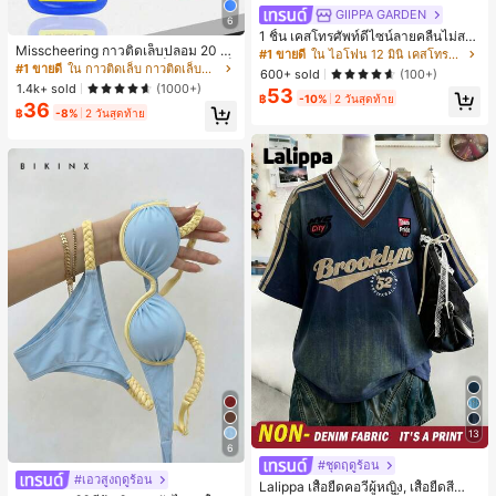
GIIPPA GARDEN
6
1 ชิ้น เคสโทรศัพท์ดีไซน์ลายคลื่นไม่สม
Misscheering กาวติดเล็บปลอม 20 กรั
มาตรสำหรับ Phone 17 Pro Max, เหม
#1 ขายดี
ใน ไอโฟน 12 มินิ เคสโทรศัพท์แฟชั่น
ม แรงยึดสูง เจลสติกเกอร์เล็บนุ่ม แห้งเร็
าะสำหรับ Phone 16 Pro Max, 15 Pro
#1 ขายดี
ใน กาวติดเล็บ กาวติดเล็บและสารยึดติด
600+ sold
(100+)
ว เหมาะสำหรับผู้เริ่มต้นทำเล็บ ติดทนน
Max, 14 Pro Max, เคสโทรศัพท์สไตล์เ
1.4k+ sold
(1000+)
53
าน
กาหลีและน่าสนใจ, เข้ากันได้กับ 11/12/
฿
-10%
2 วันสุดท้าย
36
13/14/15/16 Pro Max Plus, ดีไซน์หรู
฿
-8%
2 วันสุดท้าย
หราเหมาะสำหรับทั้งชายและหญิง, ของ
ขวัญในอุดมคติสำหรับคริสต์มาส, วันว
าเลนไทน์, อีสเตอร์, ฤดูแต่งงานและวันเ
กิดสำหรับแฟนสาว
13
6
#ชุดฤดูร้อน
#เอวสูงฤดูร้อน
Lalippa เสื้อยืดคอวีผู้หญิง, เสื้อยืดสีน้ำเ