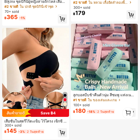
Bikinx ชุดบิกินี่ผู้หญิงสายถักไหล่ เสื้อว่า
งินสไตล์มินิมอลเรโทร, เสื้อยืดผู้หญิงทร
#2 ขายดี
ใน หลวม เสื้อยืดลำลองพื้นฐาน
ยน้ำวันพีซมีโครงพร้อมสายผูกหลังสีตัด
งหลวมสบาย, พิมพ์ตัวอักษรและตัวเลข
#2 ขายดี
ใน ปกติ ชุดบิกินี่เข้าชุด
300+ sold
กัน สำหรับเที่ยวพักผ่อน ชายหาด ฤดูร้อ
ภาษาอังกฤษ, เสื้อสำหรับออกไปเที่ยวฤ
70+ sold
179
฿
น
ดูร้อน, ลวดลายดีไซน์, ความรู้สึกพรีเมีย
365
฿
-1%
ม, ลำลองอเนกประสงค์, สวมใส่ประจำวั
น, กลางแจ้ง, ช้อปปิ้ง, การเดินทาง, เสื้อ
ผ้ากลางแจ้ง
ลูกบอลบีบช้าคืนตัวนุ่ม สีชมพู แท่งเนย
บีบคลายเครียด นุ่มยืดหยุ่น ของเล่นบีบ
#1 ขายดี
ใน ของเล่นและเกม
4 ออนซ์ ของเล่นเกลือ เหมาะสำหรับขอ
100+ sold
งขวัญวันหยุด ของขวัญสนุกและน่ารัก
1
180
฿
-18%
2 วันสุดท้าย
ของขวัญวันเกิด ของขวัญอีสเตอร์ ของ
Save ฿4
1
ขวัญฮาโลวีน ของขวัญคริสต์มาส ของข
เสื้อชั้นในสตรีไร้ตะเข็บ ไร้โครง เซ็กซี่ ด้
วัญปาร์ตี้ สกวิชชี่ ของเล่นสกวิชชี่ ของเ
านข้างไม่ลื่น แผ่นรองถอดได้ ลายไขว้ห
300+ sold
ล่นคลายเครียดสกวิชชี่ สกวิชชี่เกี๊ยว ขอ
ลัง ไร้สาย สบายตลอดวัน
งเล่นสำหรับผู้ใหญ่ ผู้หญิง สกวิชชี่กรอบ
145
฿
-3%
2 วันสุดท้าย
สกวิชชี่เนยกรอบ บีบ ลูกบอลสลัชชี่