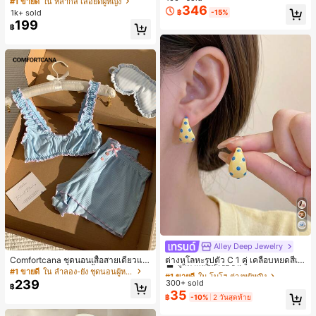
#1 ขายดี
ใน หลากสี เสื้อยืดผู้หญิง
ส่ประจำวันและไปเที่ยวพักผ่อน
346
สปอร์ตแฟชั่นมินิมอล ของขวัญสำหรับเ
ลูกค้ากลับมาซื้อซ้ำ!
1k+ sold
฿
-15%
พื่อน
199
฿
Alley Deep Jewelry
#1 ขายดี
ใน โบโฮ ต่างหูผู้หญิง
ลูกค้ากลับมาซื้อซ้ำ!
Comfortcana ชุดนอนเสื้อสายเดี่ยวแต่
ต่างหูโลหะรูปตัว C 1 คู่ เคลือบหยดสีเห
งระบายและกางเกงขาสั้นสำหรับผู้หญิง
ลือง ลายจุดสีน้ำเงิน สไตล์ยุโรปและอเม
#1 ขายดี
ใน ลำลอง-ยัง ชุดนอนผู้หญิง
#1 ขายดี
#1 ขายดี
ใน โบโฮ ต่างหูผู้หญิง
ใน โบโฮ ต่างหูผู้หญิง
ริกัน แฟชั่นส่วนตัว หวานและสง่างาม
239
300+ sold
ลูกค้ากลับมาซื้อซ้ำ!
ลูกค้ากลับมาซื้อซ้ำ!
฿
สำหรับผู้หญิงและเด็กหญิง สำหรับการเ
35
#1 ขายดี
ใน โบโฮ ต่างหูผู้หญิง
฿
-10%
2 วันสุดท้าย
ดินทาง งานแต่งงาน ปาร์ตี้ วันเกิด ของ
ลูกค้ากลับมาซื้อซ้ำ!
ขวัญคริสต์มาส 2026