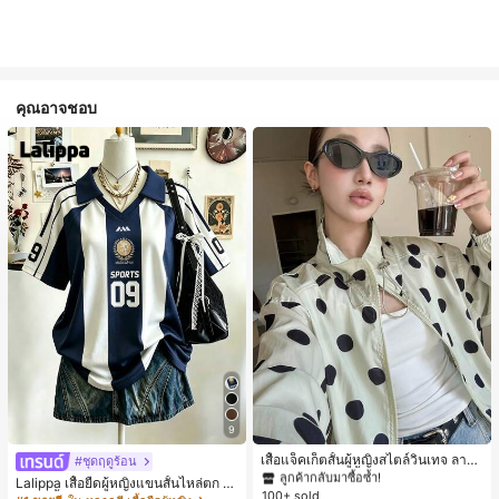
คุณอาจชอบ
#1 ขายดี
ใน กระเป๋า เสื้อคลุมลำลอง
9
ลูกค้ากลับมาซื้อซ้ำ!
#1 ขายดี
#1 ขายดี
ใน กระเป๋า เสื้อคลุมลำลอง
ใน กระเป๋า เสื้อคลุมลำลอง
เสื้อแจ็คเก็ตสั้นผู้หญิงสไตล์วินเทจ ลายจุ
#ชุดฤดูร้อน
ดขนาดใหญ่ คอตั้ง เอวเข้ารูป แขนพอง
ลูกค้ากลับมาซื้อซ้ำ!
ลูกค้ากลับมาซื้อซ้ำ!
Lalippa เสื้อยืดผู้หญิงแขนสั้นไหล่ตก ค
ทรงหลวม แฟชั่นอเนกประสงค์ สำหรับใ
100+ sold
#1 ขายดี
ใน กระเป๋า เสื้อคลุมลำลอง
อวีปกเสื้อ ลายพิมพ์ดิจิทัลลายทาง สไตล์