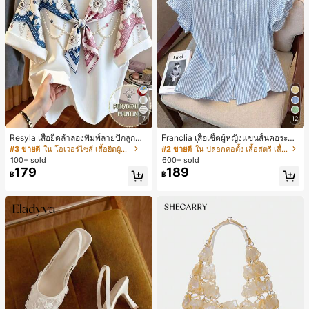
7
12
Resyla เสื้อยืดลำลองพิมพ์ลายปักลูกปัด
Franclia เสื้อเชิ้ตผู้หญิงแขนสั้นคอระบา
รูปโบว์ขนาดใหญ่สำหรับผู้หญิง
ยกระดุมเดี่ยวลายทาง
#3 ขายดี
ใน โอเวอร์ไซส์ เสื้อยืดผู้หญิง
#2 ขายดี
ใน ปลอกคอตั้ง เสื้อสตรี เสื้อเบลาส์ & Tee
100+ sold
600+ sold
179
189
฿
฿