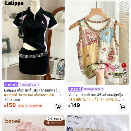
7
16
#ชุดฤดูร้อน
#ชุดฤดูร้อน
Lalippa เสื้อแขนสั้นพิมพ์ลายยูนิคอร์นล
ายทางสีตัดกันสำหรับผู้หญิง สไตล์วิทย
Vaclyn เสื้อกล้ามแฟชั่นลำลองผู้หญิง ล
#3 ขายดี
ใน หลากสี เสื้อยืดแขนสั้นเนื้อนุ่มสำหรับใส่ทุกวัน
าลัย
ายแพตช์เวิร์ก แขนกุด คอกลม ติดกระดุ
#1 ขายดี
ใน ใหม่ เสื้อกล้ามผู้หญิง & Camis
500+ sold
ม
159
149
฿
-11%
2 วันสุดท้าย
฿
0-3 Years