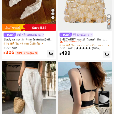
5
Save ฿34
5
#ปาร์ตี้ก่อนแต่งงาน
SheCarry
#1 ขายดี
ใน บรรยากาศฤดูร้อน กระเป๋าหูหิ้วด้านบนผู้หญิง
เกือบหมดแล้ว!
Eladyva รองเท้าส้นสูงรัดส้นผู้หญิงมีดอ
SHECARRY กระเป๋าถือสตรี, สีขาว, แฟ
กไม้ประดับตาข่ายเสริมและสามารถสว
ชั่น, สง่างาม, วันหยุด, งานปาร์ตี้
#1 ขายดี
ใน สง่างาม ปั๊มผู้หญิง
#1 ขายดี
#1 ขายดี
ใน บรรยากาศฤดูร้อน กระเป๋าหูหิ้วด้านบนผู้หญิง
ใน บรรยากาศฤดูร้อน กระเป๋าหูหิ้วด้านบนผู้หญิง
มได้สองแบบ ส้นสูง 7 ซม. รูปแบบโรมัน
500+ sold
เกือบหมดแล้ว!
เกือบหมดแล้ว!
300+ sold
(100+)
หรูหรา ส้นเข็ม ลุคเทพนิยาย
305
499
#1 ขายดี
ใน บรรยากาศฤดูร้อน กระเป๋าหูหิ้วด้านบนผู้หญิง
฿
-10%
2 วันสุดท้าย
฿
เกือบหมดแล้ว!