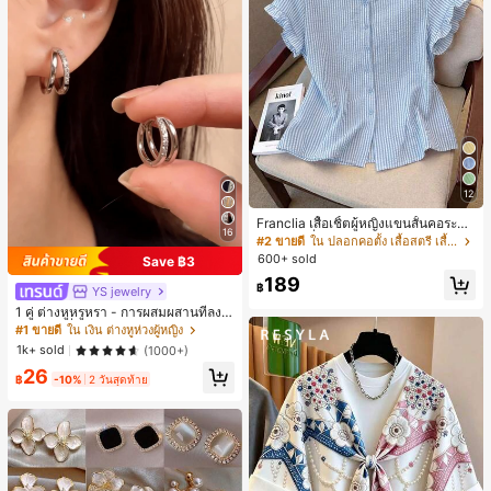
12
Franclia เสื้อเชิ้ตผู้หญิงแขนสั้นคอระบา
16
ยกระดุมเดี่ยวลายทาง
#2 ขายดี
ใน ปลอกคอตั้ง เสื้อสตรี เสื้อเบลาส์ & Tee
600+ sold
Save ฿3
189
฿
YS jewelry
1 คู่ ต่างหูหรูหรา - การผสมผสานที่ลงตั
วของแฟชั่นและความซับซ้อน, ดีไซน์ส
#1 ขายดี
ใน เงิน ต่างหูห่วงผู้หญิง
องชั้น, เหมาะสำหรับสุภาพสตรีและนักเ
1k+ sold
(1000+)
รียน, ต่างหูทองแดงฝังไมโคร
26
฿
-10%
2 วันสุดท้าย