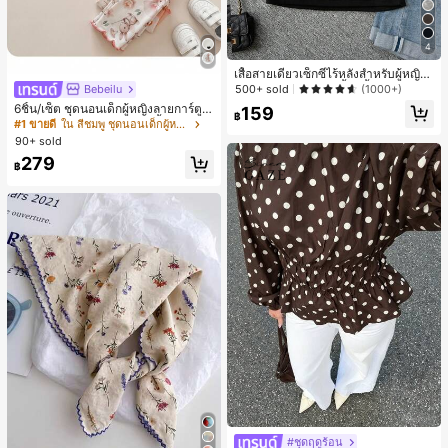
4
เสื้อสายเดี่ยวเซ็กซี่ไร้หลังสำหรับผู้หญิง
พร้อมบราแบบมีฟองน้ำ, เสื้อกล้ามแขน
Bebeilu
500+ sold
(1000+)
กุด, เสื้อลำลองสีดำสำหรับฤดูร้อน
6ชิ้น/เซ็ต ชุดนอนเด็กผู้หญิงลายการ์ตูน
159
฿
หมีและดอกไม้ คอกลม แขนสั้น กางเกง
#1 ขายดี
ใน สีชมพู ชุดนอนเด็กผู้หญิง
ขาสั้น ขอบระบาย สวมใส่สบาย
90+ sold
279
฿
#ชุดฤดูร้อน