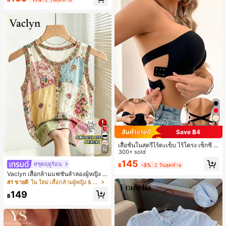
Save ฿4
เสื้อชั้นในสตรีไร้ตะเข็บ ไร้โครง เซ็กซี่ ด้
16
านข้างไม่ลื่น แผ่นรองถอดได้ ลายไขว้ห
300+ sold
ลัง ไร้สาย สบายตลอดวัน
145
#ชุดฤดูร้อน
฿
-3%
2 วันสุดท้าย
Vaclyn เสื้อกล้ามแฟชั่นลำลองผู้หญิง ล
ายแพตช์เวิร์ก แขนกุด คอกลม ติดกระดุ
#1 ขายดี
ใน ใหม่ เสื้อกล้ามผู้หญิง & Camis
ม
149
฿