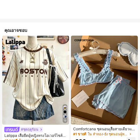
คุณอาจชอบ
19
Comfortcana ชุดนอนเสื้อสายเดี่ยวแต่
#ชุดฤดูร้อน
งระบายและกางเกงขาสั้นสำหรับผู้หญิง
#1 ขายดี
ใน ลำลอง-ยัง ชุดนอนผู้หญิง
Lalippa เสื้อยืดผู้หญิงทรงโอเวอร์ไซส์ค
วามยาวกลาง คอกลม ไหล่ตก ลายพิมพ์