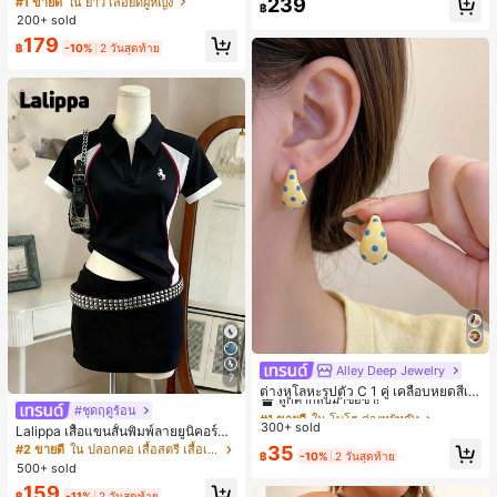
239
#1 ขายดี
ใน ยาว เสื้อยืดผู้หญิง
฿
ตัวอักษรและลายทางแนวตั้ง สไตล์แฟชั่
200+ sold
นมินิมอล ของขวัญให้เพื่อน
179
฿
-10%
2 วันสุดท้าย
Alley Deep Jewelry
#1 ขายดี
ใน โบโฮ ต่างหูผู้หญิง
7
ลูกค้ากลับมาซื้อซ้ำ!
ต่างหูโลหะรูปตัว C 1 คู่ เคลือบหยดสีเห
ลือง ลายจุดสีน้ำเงิน สไตล์ยุโรปและอเม
เกือบหมดแล้ว!
#1 ขายดี
#1 ขายดี
ใน โบโฮ ต่างหูผู้หญิง
ใน โบโฮ ต่างหูผู้หญิง
#ชุดฤดูร้อน
ริกัน แฟชั่นส่วนตัว หวานและสง่างาม
300+ sold
ลูกค้ากลับมาซื้อซ้ำ!
ลูกค้ากลับมาซื้อซ้ำ!
Lalippa เสื้อแขนสั้นพิมพ์ลายยูนิคอร์นล
สำหรับผู้หญิงและเด็กหญิง สำหรับการเ
ายทางสีตัดกันสำหรับผู้หญิง สไตล์วิทย
เกือบหมดแล้ว!
เกือบหมดแล้ว!
#1 ขายดี
ใน โบโฮ ต่างหูผู้หญิง
35
#2 ขายดี
ใน ปลอกคอ เสื้อสตรี เสื้อเบลาส์ & Tee
ดินทาง งานแต่งงาน ปาร์ตี้ วันเกิด ของ
฿
-10%
2 วันสุดท้าย
าลัย
500+ sold
ลูกค้ากลับมาซื้อซ้ำ!
ขวัญคริสต์มาส 2026
เกือบหมดแล้ว!
159
฿
-11%
2 วันสุดท้าย