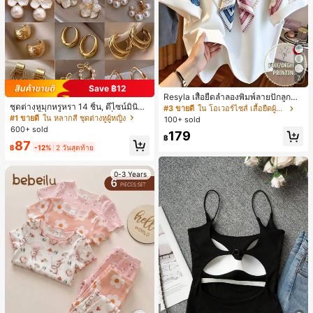
7
Save ฿12
Resyla เสื้อยืดลำลองพิมพ์ลายปักลูกปัด
ชุดต่างหูมุกหรูหรา 14 ชิ้น, ดีไซน์มินิมอ
รูปโบว์ขนาดใหญ่สำหรับผู้หญิง
#3 ขายดี
ใน โอเวอร์ไซส์ เสื้อยืดผู้หญิง
ลใหม่ที่เป็นเอกลักษณ์ ต่างหูที่สง่างาม
#1 ขายดี
ใน หลากสี ชุดต่างหูผู้หญิง
100+ sold
สำหรับผู้หญิง, ของขวัญสำหรับเธอ
600+ sold
179
฿
87
฿
-12%
2 วันสุดท้าย
0-3 Years