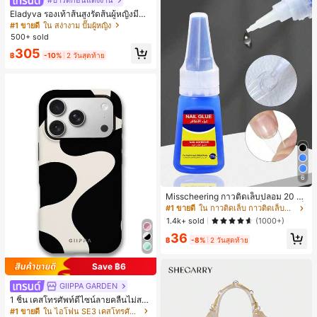
#ปาร์ตี้ก่อนแต่งงาน
Eladyva รองเท้าส้นสูงรัดส้นผู้หญิงมีดอ
กไม้ประดับตาข่ายเสริมและสามารถสว
#1 ขายดี
ใน สง่างาม ปั๊มผู้หญิง
มได้สองแบบ ส้นสูง 7 ซม. รูปแบบโรมัน
500+ sold
หรูหรา ส้นเข็ม ลุคเทพนิยาย
305
฿
-10%
2 วันสุดท้าย
6
Misscheering กาวติดเล็บปลอม 20 กรั
ม แรงยึดสูง เจลสติกเกอร์เล็บนุ่ม แห้งเร็
#1 ขายดี
ใน กาวติดเล็บ กาวติดเล็บและสารยึดติด
ว เหมาะสำหรับผู้เริ่มต้นทำเล็บ ติดทนน
1.4k+ sold
(1000+)
าน
36
฿
-8%
2 วันสุดท้าย
Save ฿6
GIIPPA GARDEN
1 ชิ้น เคสโทรศัพท์ดีไซน์ลายคลื่นไม่สม
มาตรสำหรับ Phone 17 Pro Max, เหม
#1 ขายดี
ใน ไอโฟน SE3 เคสโทรศัพท์แฟชั่น