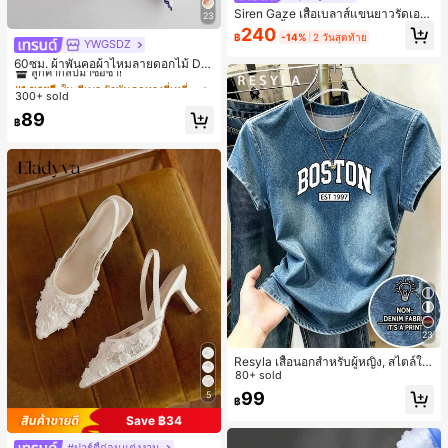
Siren Gaze เสื้อเบลาส์แขนยาวรัดเอว
23
ลายจุดสีน้ำตาลใหม่สำหรับฤดูใบไม้ร่ว
240
฿
-14%
2 วันสุดท้าย
งสำหรับผู้หญิง
YWGSDZ
#1 ขายดี
ใน สีเบจ ผ้าพันคอทรงสี่เหลี่ยมและผ้าพันคอสำหรับผู้
ลูกค้ากลับมาซื้อซ้ำ!
60ซม. ผ้าพันคอผ้าไหมลายดอกไม้ Dit
sy สีเบจ, เครื่องประดับใหม่สำหรับผู้หญิ
#1 ขายดี
#1 ขายดี
ใน สีเบจ ผ้าพันคอทรงสี่เหลี่ยมและผ้าพันคอสำหรับผู้
ใน สีเบจ ผ้าพันคอทรงสี่เหลี่ยมและผ้าพันคอสำหรับผู้
งฤดูใบไม้ผลิ/ฤดูใบไม้ร่วง, ผ้าพันคอผืน
300+ sold
ลูกค้ากลับมาซื้อซ้ำ!
ลูกค้ากลับมาซื้อซ้ำ!
บางอเนกประสงค์หรูหรา
#1 ขายดี
ใน สีเบจ ผ้าพันคอทรงสี่เหลี่ยมและผ้าพันคอสำหรับผู้
89
฿
ลูกค้ากลับมาซื้อซ้ำ!
23
Resyla เสื้อนอกสำหรับผู้หญิง, สไตล์ให
ม่ฤดูร้อน, กีฬากลางแจ้งแบบสบายๆ, ลา
80+ sold
ยออกแบบ, พิมพ์ตัวอักษร & ตัวเลข สีน้ำ
99
5
฿
เงิน แฟชั่น & อเนกประสงค์ เสื้อยืด, สตรี
ทแวร์ถ่ายภาพ, สไตล์สตรีท, เทศกาล, เ
Save ฿34
สื้อยืดสำหรับผู้หญิง