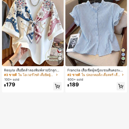
7
12
Resyla เสื้อยืดลำลองพิมพ์ลายปักลูกปัด
Franclia เสื้อเชิ้ตผู้หญิงแขนสั้นคอระบา
รูปโบว์ขนาดใหญ่สำหรับผู้หญิง
ยกระดุมเดี่ยวลายทาง
#3 ขายดี
ใน โอเวอร์ไซส์ เสื้อยืดผู้หญิง
#2 ขายดี
ใน ปลอกคอตั้ง เสื้อสตรี เสื้อเบลาส์ & Tee
100+ sold
600+ sold
179
189
฿
฿