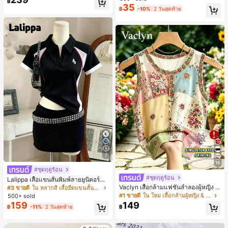
฿
สำหรับผู้หญิงและเด็กหญิง สำหรับการเ
35
#1 ขายดี
ใน โบโฮ ต่างหูผู้หญิง
฿
-10%
2 วันสุดท้าย
ดินทาง งานแต่งงาน ปาร์ตี้ วันเกิด ของ
ลูกค้ากลับมาซื้อซ้ำ!
ขวัญคริสต์มาส 2026
7
16
#ชุดฤดูร้อน
#ชุดฤดูร้อน
Lalippa เสื้อแขนสั้นพิมพ์ลายยูนิคอร์นล
ายทางสีตัดกันสำหรับผู้หญิง สไตล์วิทย
Vaclyn เสื้อกล้ามแฟชั่นลำลองผู้หญิง ล
#3 ขายดี
ใน หลากสี เสื้อยืดแขนสั้นเนื้อนุ่มสำหรับใส่ทุกวัน
าลัย
ายแพตช์เวิร์ก แขนกุด คอกลม ติดกระดุ
#1 ขายดี
ใน ใหม่ เสื้อกล้ามผู้หญิง & Camis
500+ sold
ม
159
149
฿
-11%
2 วันสุดท้าย
฿