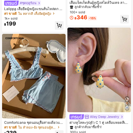
ลูกค้ากลับมาซื้อซ้ำ!
เสื้อแจ็คเก็ตสั้นผู้หญิงสไตล์วินเทจ ลายจุ
#ชุดฤดูร้อน
ดขนาดใหญ่ คอตั้ง เอวเข้ารูป แขนพอง
#1 ขายดี
#1 ขายดี
ใน กระเป๋า เสื้อคลุมลำลอง
ใน กระเป๋า เสื้อคลุมลำลอง
Lalippa เสื้อยืดผู้หญิงแขนสั้นไหล่ตก ค
ทรงหลวม แฟชั่นอเนกประสงค์ สำหรับใ
100+ sold
ลูกค้ากลับมาซื้อซ้ำ!
ลูกค้ากลับมาซื้อซ้ำ!
อวีปกเสื้อ ลายพิมพ์ดิจิทัลลายทาง สไตล์
#1 ขายดี
ใน หลากสี เสื้อยืดผู้หญิง
ส่ประจำวันและไปเที่ยวพักผ่อน
346
สปอร์ตแฟชั่นมินิมอล ของขวัญสำหรับเ
#1 ขายดี
ใน กระเป๋า เสื้อคลุมลำลอง
1k+ sold
฿
-15%
พื่อน
199
ลูกค้ากลับมาซื้อซ้ำ!
฿
Alley Deep Jewelry
#1 ขายดี
ใน โบโฮ ต่างหูผู้หญิง
ลูกค้ากลับมาซื้อซ้ำ!
Comfortcana ชุดนอนเสื้อสายเดี่ยวแต่
ต่างหูโลหะรูปตัว C 1 คู่ เคลือบหยดสีเห
งระบายและกางเกงขาสั้นสำหรับผู้หญิง
ลือง ลายจุดสีน้ำเงิน สไตล์ยุโรปและอเม
#1 ขายดี
ใน ลำลอง-ยัง ชุดนอนผู้หญิง
#1 ขายดี
#1 ขายดี
ใน โบโฮ ต่างหูผู้หญิง
ใน โบโฮ ต่างหูผู้หญิง
ริกัน แฟชั่นส่วนตัว หวานและสง่างาม
239
300+ sold
ลูกค้ากลับมาซื้อซ้ำ!
ลูกค้ากลับมาซื้อซ้ำ!