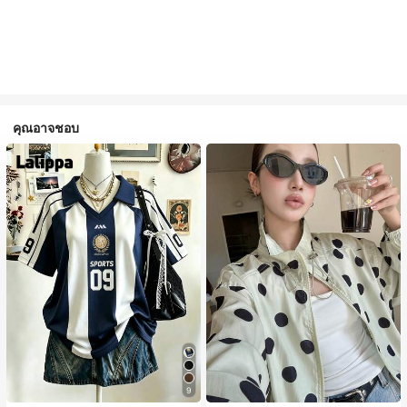
คุณอาจชอบ
9
#1 ขายดี
ใน กระเป๋า เสื้อคลุมลำลอง