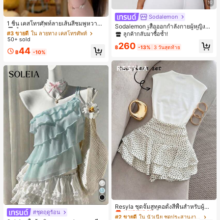
10
#3 ขายดี
ใน ลายทาง เคสโทรศัพท์
Sodalemon
ลูกค้ากลับมาซื้อซ้ำ!
1 ชิ้น เคสโทรศัพท์ลายเส้นสีชมพูหวาน
Sodalemon เสื้อออกกำลังกายผู้หญิงแ
พิมพ์ตัวอักษรเลื่อม กันกระแทก กลิตเตอ
#3 ขายดี
#3 ขายดี
ใน ลายทาง เคสโทรศัพท์
ใน ลายทาง เคสโทรศัพท์
บบบิดหลัง, เสื้อชั้นในกีฬาโยคะสีพื้นแบ
ลูกค้ากลับมาซื้อซ้ำ!
ร์ สำหรับ IPhone 17 Pro Max, 17 Pro,
50+ sold
บมีฟองน้ำคอวีสีขาวสำหรับฤดูใบไม้ผลิ
ลูกค้ากลับมาซื้อซ้ำ!
ลูกค้ากลับมาซื้อซ้ำ!
16 Pro Max, 16 Pro, 15 Pro, 18 Pro, 1
260
฿
-13%
3 วันสุดท้าย
#3 ขายดี
ใน ลายทาง เคสโทรศัพท์
44
8 Pro Max ตกแต่งหัวใจสไตล์สวยงาม
฿
-10%
ลูกค้ากลับมาซื้อซ้ำ!
สไตล์สาวหวานยอดนิยม
#2 ขายดี
ใน นัวเนีย ชุดประสานงานสตรี
เหลือแค่9ชิ้น
Resyla ชุดจั๊มสูทคอตั้งสีพื้นสำหรับผู้ห
#ชุดฤดูร้อน
ญิงและกระโปรงสั้นชายระบายลายจุด 2
#2 ขายดี
#2 ขายดี
ใน นัวเนีย ชุดประสานงานสตรี
ใน นัวเนีย ชุดประสานงานสตรี