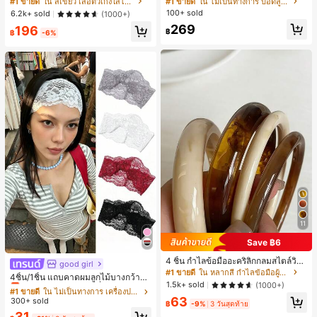
#1 ขายดี
ใน สีเขียว เสื้อตัวเก่งใส่ได้ทุกวัน
#1 ขายดี
ใน ไม่เป็นทางการ บอดี้สูทผู้หญิง
บอดี้สูทผู้หญิง บอดี้สูทฮาโลวีน บอดี้สูท
100+ sold
6.2k+ sold
(1000+)
ลายใยแมงมุม
269
196
฿
฿
-6%
11
Save ฿6
4 ชิ้น กำไลข้อมืออะคริลิกกลมสไตล์วินเ
good girl
#1 ขายดี
ใน ไม่เป็นทางการ เครื่องประดับผมผู้หญิง
ทจหรูหราสำหรับผู้หญิง, ดีไซน์เรียบง่าย
#1 ขายดี
ใน หลากสี กำไลข้อมือผู้หญิง
เกือบหมดแล้ว!
4ชิ้น/1ชิ้น แถบคาดผมลูกไม้บางกว้างยื
ทันสมัย, เหมาะสำหรับสวมใส่ในชีวิตปร
1.5k+ sold
(1000+)
ดหยุ่นสำหรับผู้หญิง, แฟชั่นอเนกประสง
#1 ขายดี
#1 ขายดี
ใน ไม่เป็นทางการ เครื่องประดับผมผู้หญิง
ใน ไม่เป็นทางการ เครื่องประดับผมผู้หญิง
ะจำวันและโอกาสต่างๆ, ของขวัญสำหรั
ค์พรีเมียมหรูหราสไตล์มินิมอล ผ้าพันคอ
63
บเธอ
300+ sold
เกือบหมดแล้ว!
เกือบหมดแล้ว!
฿
-9%
3 วันสุดท้าย
เล็กๆ ห่วงผม อุปกรณ์เสริมผม, เหมาะสำ
#1 ขายดี
ใน ไม่เป็นทางการ เครื่องประดับผมผู้หญิง
31
หรับการออกไปข้างนอกประจำวัน, ลำล