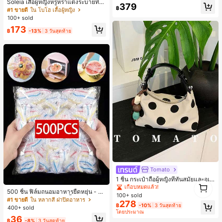
ชิ้น
Soleia เสื้อผู้หญิงหรูหราแต่งระบายที่ไ
เหลือแค่9ชิ้น
เหลือแค่9ชิ้น
379
฿
หล่สำหรับวันหยุดฤดูร้อน
#1 ขายดี
ใน โบโฮ เสื้อผู้หญิง
#2 ขายดี
ใน นัวเนีย ชุดประสานงานสตรี
100+ sold
เหลือแค่9ชิ้น
173
฿
-13%
3 วันสุดท้าย
Tomato
1 ชิ้น กระเป๋าถือผู้หญิงที่ทันสมัยและอเน
1
กประสงค์, กระเป๋าสะพายข้างรูปพระจัน
เกือบหมดแล้ว!
1
500 ชิ้น ฟิล์มถนอมอาหารยืดหยุ่น - ฝา
ทร์เสี้ยวที่น่ารัก, สายสะพายปรับได้, ไม่ร
100+ sold
ครอบจานใสยืดหยุ่น, ใช้ซ้ำได้, หลากห
วมจี้, เหมาะสำหรับผู้หญิงวัยรุ่น - การเ
#1 ขายดี
ใน หลากสี ฝาปิดอาหาร
278
ลายฟังก์ชัน, ไม่มีกลิ่น, ป้องกันฝุ่น เหมา
฿
-10%
3 วันสุดท้าย
ดินทาง, การช้อปปิ้ง, ห้องเรียน, การเด
400+ sold
ะสำหรับบ้าน, ร้านอาหาร, ปิกนิก - เหม
โดยประมาณ
ท, ของขวัญสำหรับผู้หญิง, สำนักงาน, ก
36
าะกับขนาดจานทุกขนาด, สิ่งจำเป็นสำ
ารทำงาน, สำนักงาน, ธุรกิจ
฿
-8%
3 วันสุดท้าย