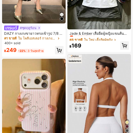
#ชุดฤดูร้อน
#8 ขายดี
ใน ใหม่ เสื้อยืดผู้หญิง
เกือบหมดแล้ว!
DAZY กางเกงขายาวทรงเข้ารูป 7/8 ส่
Jade & Ember เสื้อยืดผู้หญิงแขนสั้นสีตั
วนสำหรับผู้หญิง กางเกงลำลอง กางเกง
ดกันแบบแร็กแลน ดีไซน์กระดุมกบ สำห
#1 ขายดี
ใน โพลีเอสเตอร์ กางเกงผู้หญิง
#8 ขายดี
#8 ขายดี
ใน ใหม่ เสื้อยืดผู้หญิง
ใน ใหม่ เสื้อยืดผู้หญิง
เดรสผู้หญิง
รับฤดูร้อน
400+ sold
เกือบหมดแล้ว!
เกือบหมดแล้ว!
169
฿
#8 ขายดี
ใน ใหม่ เสื้อยืดผู้หญิง
249
฿
-22%
3 วันสุดท้าย
เกือบหมดแล้ว!