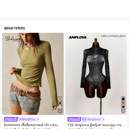
คุณอาจชอบ
10
7
#ชุดฤดูร้อน
Amplova
Bohemela เสื้อยืดคอกลมผ้าถัก แขนยา
Y2K Amplova ผู้หญิงลายแมงมุม แขน
ว สีเรียบ ใช้งานทั่วไป สำหรับผู้หญิง
ยาว คอตั้ง บอดี้สูท, สไตล์แฟชั่นดาร์ก