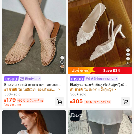
5
Save ฿34
5
Bholvia
#ปาร์ตี้ก่อนแต่งงาน
Bholvia รองเท้าแตะชายหาดแบบแบน
Eladyva รองเท้าส้นสูงรัดส้นผู้หญิงมีดอ
สบาย ๆ ลายฉลุมาใหม่สำหรับผู้หญิง
กไม้ประดับตาข่ายเสริมและสามารถสว
#1 ขายดี
ใน โบฮีเมียน รองเท้าแตะผู้หญิง
#1 ขายดี
ใน สง่างาม ปั๊มผู้หญิง
มได้สองแบบ ส้นสูง 7 ซม. รูปแบบโรมัน
500+ sold
500+ sold
หรูหรา ส้นเข็ม ลุคเทพนิยาย
179
305
฿
-10%
3 วันสุดท้าย
฿
-10%
3 วันสุดท้าย
โดยประมาณ