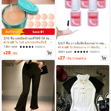
Save ฿1
2/10 ชิ้น แผ่นปิดหัวนมที่ใช้ซ้ำได้ ล่องห
น ไร้รอยต่อ & ไม่ลื่น เหมาะสำหรับโอก
#1 ขายดี
ใน ไม่มี อุปกรณ์เสริมเสื้อชั้นในผู้หญิง
5/3/1 ชิ้น กาวเล็บที่แข็งแรงมาก เหมาะ
าสต่างๆ สิ่งจำเป็นสำหรับฤดูร้อน
1.8k+ sold
สำหรับปลายเล็บ เล็บอะคริลิค และเล็บป
(1000+)
#1 ขายดี
ใน ติดทนนาน กาวติดเล็บและสารยึดติด
ลอม กาวเล็บ กาวเล็บแบบแปรง เหมาะ
400+ sold
28
(1000+)
฿
-3%
สำหรับเล็บปลอม ทนทานและยาวนาน เ
27
หมาะสำหรับเล็บอะคริลิค ปลายเล็บปลอ
฿
-7%
3 วันสุดท้าย
ม เจลเล็บ