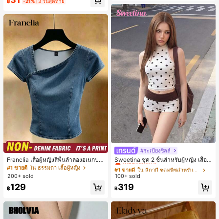
฿
-21%
3 วันสุดท้าย
เกือบหมดแล้ว!
อง, งานปาร์ตี้, การเดินทาง, การพักผ่อ
น, การมัดผม, การจัดทรงผม, การแต่งห
น้า, การจับคู่ชุด, อุปกรณ์เสริมประดับผ
ม
#ระเบียงชิลล์
#1 ขายดี
ใน สีกากี ชุดทูพีซสำหรับผู้หญิง
เกือบหมดแล้ว!
Franclia เสื้อผู้หญิงสีพื้นลำลองอเนกปร
Sweetina ชุด 2 ชิ้นสำหรับผู้หญิง เสื้อก
ะสงค์สำหรับใส่ประจำวัน
ล้ามเข้ารูปพิมพ์ลายจุดสีบล็อกหลังเปิด
#1 ขายดี
ใน ธรรมดา เสื้อผู้หญิง
#1 ขายดี
#1 ขายดี
ใน สีกากี ชุดทูพีซสำหรับผู้หญิง
ใน สีกากี ชุดทูพีซสำหรับผู้หญิง
และกางเกงขาสั้นเอวพับ
200+ sold
100+ sold
เกือบหมดแล้ว!
เกือบหมดแล้ว!
#1 ขายดี
ใน สีกากี ชุดทูพีซสำหรับผู้หญิง
129
319
฿
฿
เกือบหมดแล้ว!